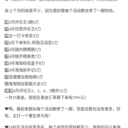
😆上个月的收获不少，因为我好像每个活动都去参了一脚哈哈。
1️⃣5月评论王1期3刀
2️⃣4月优质评论王6刀
3️⃣五一打卡有奖3刀
4️⃣4月下单有礼-积极互动奖2刀
5️⃣4月国内晒晒圈5刀
6️⃣4月随手晒美食7刀
7️⃣4月海淘经验盒子8刀
8️⃣4月海淘剁手记3刀
9️⃣亚健康自救指南3刀
🔟海淘网站客服大全3刀
1️⃣1️⃣4月评论王2，3，4，5期共12刀
一共55美金。按现在美金汇率算下来有370+元！
❤️咦，看起来貌似每个活动都参了一脚，但是总数也没有很多，好
啦，主打一个重在参与啦！
❤️55社区活动丰富多彩，每个月固定项目都不少，海淘的可以来海