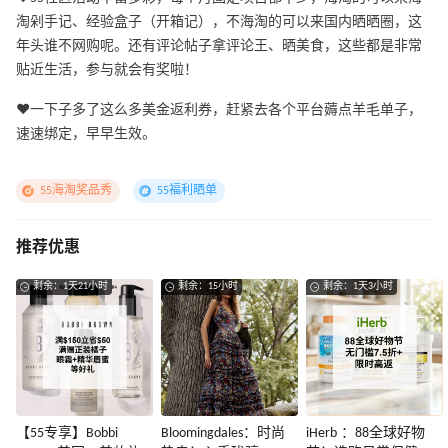
淘剁手记、经验盒子（开箱记），不海淘的可以来国内晒晒圈，这
年头谁不网购呢。还有评论帖子拿评论王、晒美食，这些都是非常
贴近生活，参与就会有奖啦！
❤️一下子多了这么多美金返利券，赶紧去各个平台薅点羊毛单子，
速速绑定，早早生效。
55海淘奖品秀
55福利晒单
推荐优惠
剩余：1天21小时
剩余：15小时
剩余：1天3小时
【55专享】Bobbi
Bloomingdales：时尚
iHerb ：88全球好物