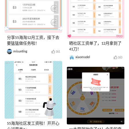
分享55海淘12月工资，接下去
要猛猛做任务啦！
晒社区工资单了，12月拿到了
41刀！
misunting
161
xiaomodel
163
55海淘社区发工资啦！开开心