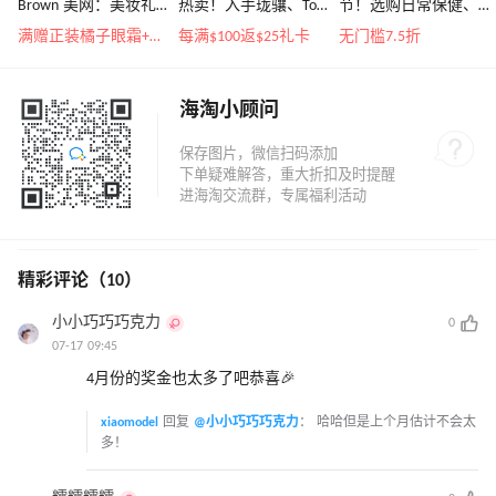
Brown 美网：美妆礼
热卖！入手珑骧、Tory
节！选购日常保健、
遇！满$150立省$50
Burch、拉夫劳伦等
健身补剂、护肤洗护
满赠正装橘子眼霜+精华唇蜜等好礼
每满$100返$25礼卡
无门槛7.5折
等
海淘小顾问
精彩评论（10）
小小巧巧巧克力
0
07-17 09:45
4月份的奖金也太多了吧恭喜🎉
xiaomodel
回复
@小小巧巧巧克力
：
哈哈但是上个月估计不会太
多！