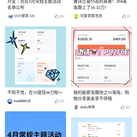
开奖｜社区5月常规主题活动
雅诗兰黛55返利真香！204美
名单公布
金跟上了16.32刀！
55小管家-UU
可爱到冒泡泡
201
10
不知不觉，在55提现4k刀啦～
我的秘密宝藏地之55海淘，购
物分享美金享不停哦
kaykkkk618
179
dudu海淘
163