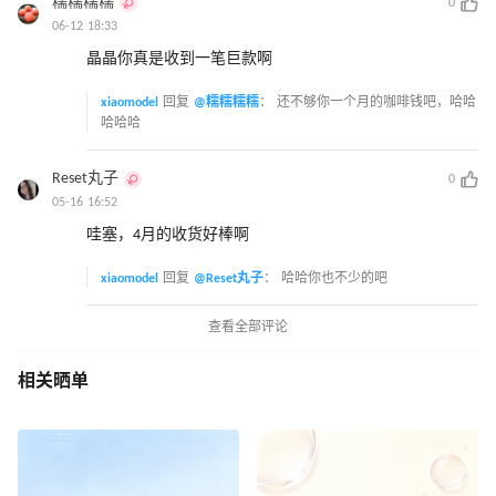
糯糯糯糯
0
06-12 18:33
晶晶你真是收到一笔巨款啊
xiaomodel
回复
@糯糯糯糯
：
还不够你一个月的咖啡钱吧，哈哈
哈哈哈
Reset丸子
0
05-16 16:52
哇塞，4月的收货好棒啊
xiaomodel
回复
@Reset丸子
：
哈哈你也不少的吧
查看全部评论
相关晒单