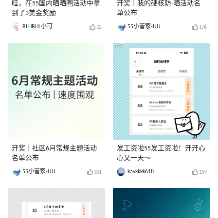
哇，在55国内晒晒圈活动中拿
开奖｜我的硬核防-晒活动名
到了3美金奖励
单公布
BLHBHL小可
55小管家-UU
32
176
开奖｜社区6月常规主题活动
发工资啦55发工资啦！开开心
名单公布
心又一天～
55小管家-UU
kaykkkk618
331
159