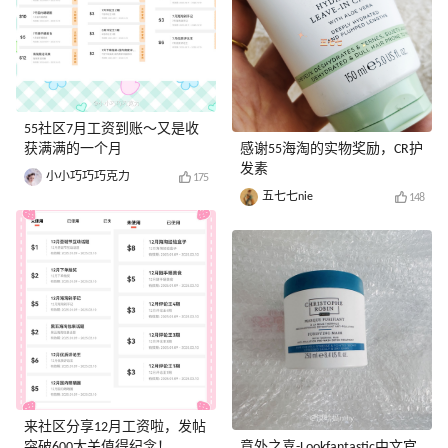
55社区7月工资到账～又是收
获满满的一个月
感谢55海淘的实物奖励，CR护
发素
小小巧巧巧克力
175
五七七nie
148
来社区分享12月工资啦，发帖
突破600大关值得纪念！
意外之喜-Lookfantastic中文官