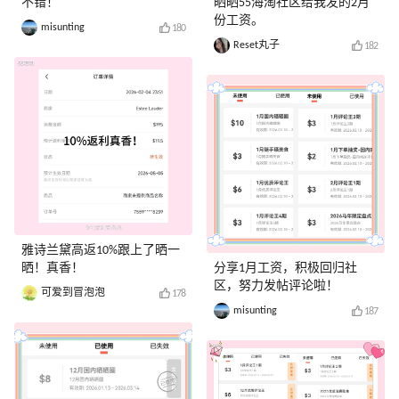
不错！
晒晒55海淘社区给我发的2月
份工资。
misunting
180
Reset丸子
182
雅诗兰黛高返10%跟上了晒一
晒！真香！
分享1月工资，积极回归社
区，努力发帖评论啦！
可爱到冒泡泡
178
misunting
187