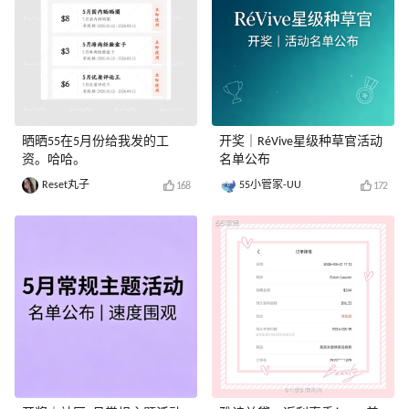
晒晒55在5月份给我发的工
开奖｜RéVive星级种草官活动
资。哈哈。
名单公布
Reset丸子
55小管家-UU
168
172