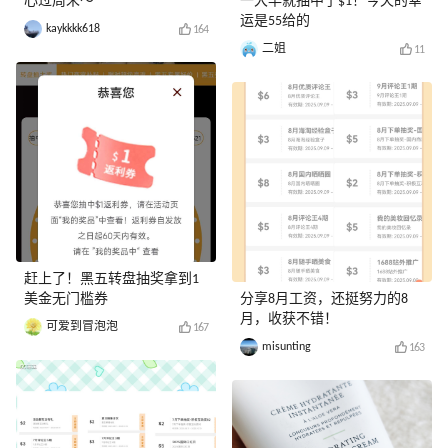
心过周末～
一大早就抽中了$1！今天的幸
运是55给的
kaykkkk618
164
二姐
11
赶上了！黑五转盘抽奖拿到1
美金无门槛券
分享8月工资，还挺努力的8
月，收获不错！
可爱到冒泡泡
167
misunting
163