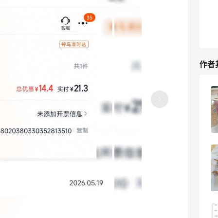
作者
美团外卖拼单古茗奶茶！居然也有返利
7
16天前
京东秒送外卖自提库迪咖啡！4.9元也有
返利
6
16天前
大厨一出手就知道有没有！自制虾仁蒜蓉