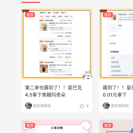
282人获得返利
推荐
推荐
RFM Denim
6%返利
85人获得返利
Bobbi Brown美网2026黑五海淘活动什
么时候开始？
第二单也薅到了！！星巴克
薅到了！！星
0
3
08月06日
4.5拿下焦糖玛奇朵
0.01元拿下
能吃两碗饭
8
能吃两碗饭
下
碳水快乐｜童年回忆李先生牛肉面🍜
0
3
08月06日
推荐
推荐