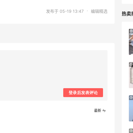
·
发布于 05-19 13:47
编辑精选
热卖
iHerb ：88全球好物节！选购日常保健、
3天12小时
健身补剂、护肤洗护等
无门槛7.5折
iHerb
Patagonia：巴塔美官夏季大促 运动服饰
24天12小时
精选低至6折
明日开抢
Patagonia
登录后发表评论
预售！Harrods 2026 高端美妆圣诞日历
23天19小时
礼盒
最新
HK$2500（约2158.25元）
Harrods APAC
Macy's：Lancome 兰蔻夏季满赠三重好
14天3小时