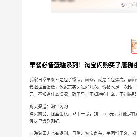
3
11
16天前
2026海淘好物分享！雅诗兰黛热品占多
数
3
9
16天前
早餐必备蛋糕系列！淘宝闪购买了唐糕
我家日常早餐不是包子馒头，面条，就是面包蛋糕，前面
糕祖拔丝蛋糕，他家其实买过好几次，价格也是一次比一次
元，不知道什么情况，碍于早上不知道吃什么，不纠结那
购买渠道：淘宝闪购
购买商品：拔丝蛋糕，18个一提，到手21.3元，好像
解决早饭刚刚好。
55海淘国内也有返利，日常走淘宝京东，美团饿了么，