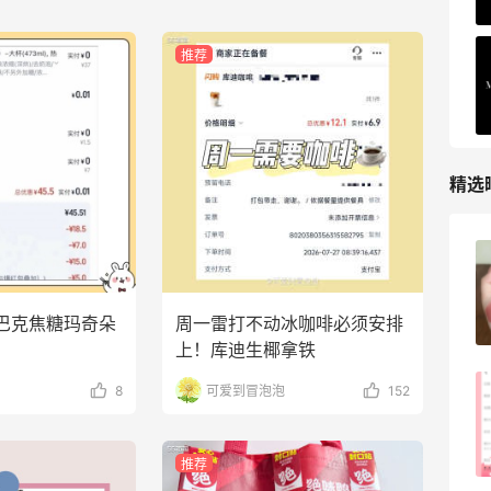
推荐
精选
FWRD黑五2026海淘奢侈品折扣力度大
吗？
巴克焦糖玛奇朵
周一雷打不动冰咖啡必须安排
3
08月05日
上！库迪生椰拿铁
8
可爱到冒泡泡
152
FWRD美网2026黑五海淘活动什么时候
开始？
3
08月05日
推荐