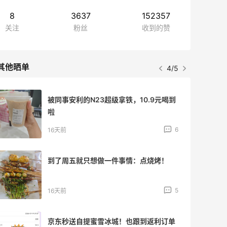
8
3637
152357
关注
粉丝
收到的赞
其他晒单
4/5
被同事安利的N23超级拿铁，10.9元喝到
啦
6
16天前
到了周五就只想做一件事情：点烧烤！
5
16天前
京东秒送自提蜜雪冰城！也跟到返利订单