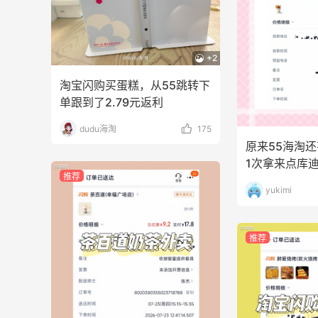
+2
淘宝闪购买蛋糕，从55跳转下
单跟到了2.79元返利
dudu海淘
175
原来55海淘
1次拿来点库
推荐
yukimi
推荐