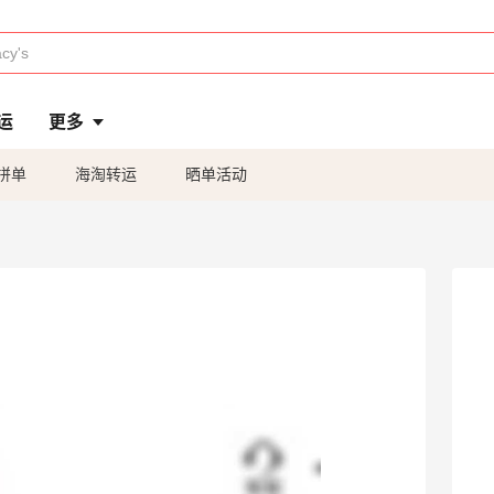
运
更多
拼单
海淘转运
晒单活动