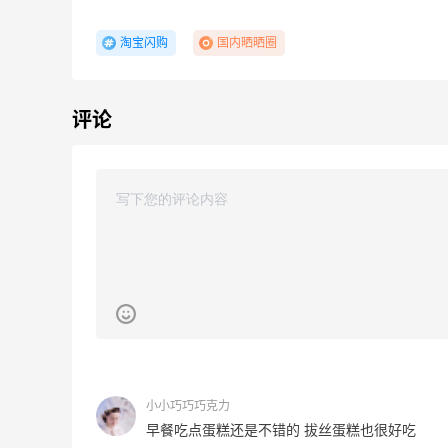
淘宝闪购
国内晒晒圈
LN-CC：限时大促！入手 Ganni、Acne、
4天12小时
评论
西太后等
低至4折+额外8折
LN-CC
【55专享】Base Blu：时尚上新热卖 关注
3天12小时
PRADA、LOEWE、加拿大鹅等
享9折优惠
Base Blu
Mytheresa：折扣区时尚上新热卖 关注
10天18小时
TOTEME、ZIMMERMAN 等
享额外9折
Mytheresa
小小巧巧巧克力
早餐吃点蛋糕还是不错的 拔丝蛋糕也很好吃
Bloomingdales：时尚热卖！入手珑骧、
3天