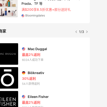
Prada、TF 等
满$200享8.5折优惠+部分送好礼
Bloomingdales
商家
1/3
Mac Duggal
最高2%返利
6024人成功下单
Biōkreativ
30%返利
54人获得返利
Eileen Fisher
最高2%返利