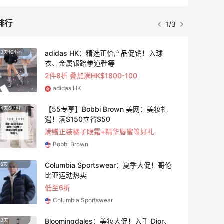
排行
1/3
adidas HK：精选正价产品促销！入球
3天12小时
衣、金属银跆拳道鞋等
2件8折 叠加满HK$1800-100
adidas HK
【55专享】Bobbi Brown 美网：美妆礼
4天6小时
遇！满$150立省$50
满赠正装橘子眼霜+精华唇蜜等好礼
Bobbi Brown
Columbia Sportswear：夏季大促！哥伦
6天
比亚运动热卖
低至6折
Columbia Sportswear
Bloomingdales：美妆大促！入手 Dior、
3天