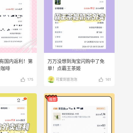
还有国内返利！第
万万没想到淘宝闪购中了免
迪咖啡
单！点霸王茶姬
175
可爱到冒泡泡
161
推荐