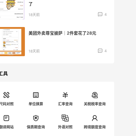
了
4
18天前
美团外卖尊宝披萨｜2件套花了28元
4
18天前
工具
尺码对照
单位换算
汇率查询
关税税率查询
翻译网站
保质期查询
外语对照
跨境额度查询