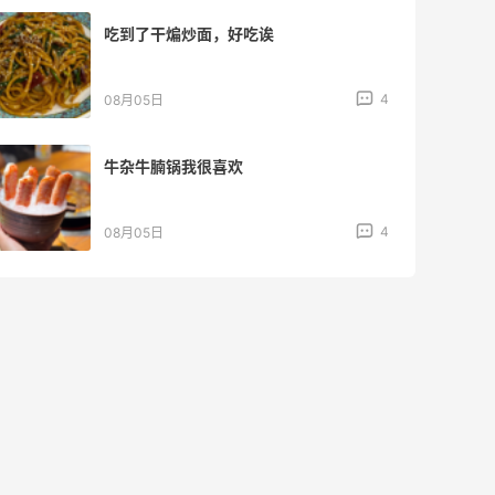
吃到了干煸炒面，好吃诶
4
08月05日
牛杂牛腩锅我很喜欢
4
08月05日