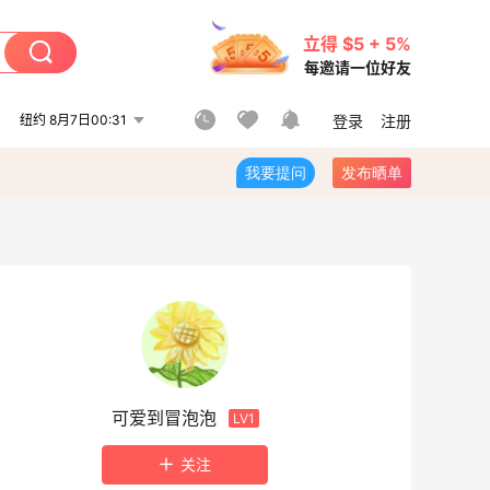
立得 $5 + 5%
每邀请一位好友
纽约 8月7日00:31
登录
注册
我要提问
发布晒单
可爱到冒泡泡
LV1
关注