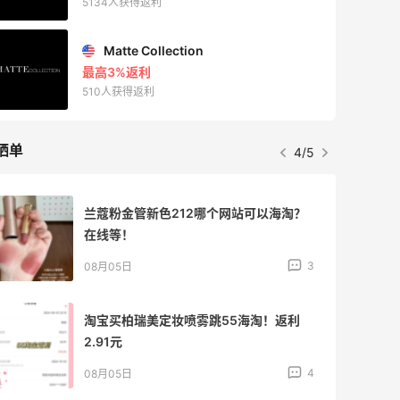
5134人获得返利
Matte Collection
最高3%返利
510人获得返利
晒单
4/5
兰蔻粉金管新色212哪个网站可以海淘？
在线等！
3
08月05日
淘宝买柏瑞美定妆喷雾跳55海淘！返利
2.91元
4
08月05日