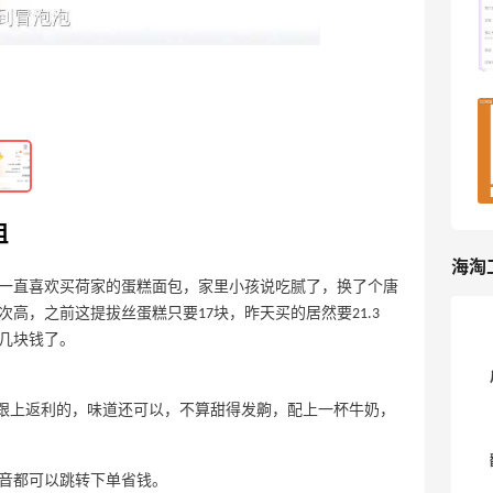
面
6
16天前
打卡辣汀干锅！感觉好评都是刷出来的
8
16天前
祖
海淘
一直喜欢买荷家的蛋糕面包，家里小孩说吃腻了，换了个唐
高，之前这提拔丝蛋糕只要17块，昨天买的居然要21.3
几块钱了。
是有跟上返利的，味道还可以，不算甜得发齁，配上一杯牛奶，
抖音都可以跳转下单省钱。