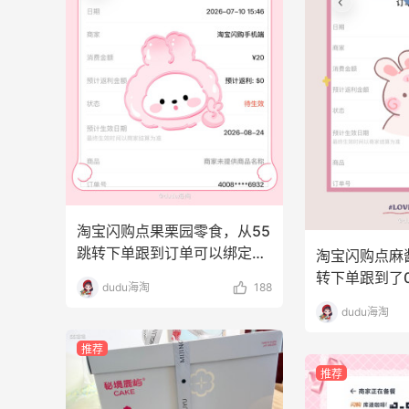
户外运动防-晒｜蜜丝婷开挂摇摇乐实测
🏃
1
3
08月06日
Evelom卸妆膏--卸妆膏中的“爱马仕”
2
4
08月05日
淘宝闪购点果栗园零食，从55
跳转下单跟到订单可以绑定返
淘宝闪购点麻
利券
转下单跟到了0
dudu海淘
188
dudu海淘
推荐
推荐