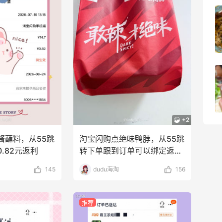
【黑五海淘攻略】Bobbi Brown黑五
2026海淘折扣预测！
1
08月05日
柏瑞美黑瓶和白瓶哪个好用？混油皮选了
黑瓶
3
08月05日
+2
酱蘸料，从55跳
淘宝闪购点绝味鸭脖，从55跳
.82元返利
转下单跟到订单可以绑定返利
券o
145
dudu海淘
156
推荐