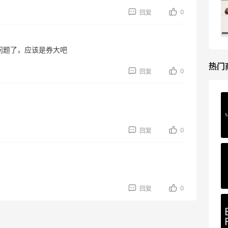
礼
0
回复
低门槛入手7件套
Macy's
问题了，应该是券大吧
热门
0
回复
Private Internet Access VPN
最高70%返利
185人获得返利
0
回复
COUTR
6%返利
227人获得返利
0
回复