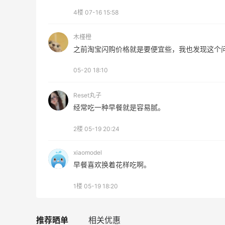
Tory Burch、拉夫劳伦等
4楼
07-16 15:58
每满$100返$25礼卡
Bloomingdales
木槿橙
之前淘宝闪购价格就是要便宜些，我也发现这个
05-20 18:10
Reset丸子
ERGO Baby
经常吃一种早餐就是容易腻。
4%返利
62人获得返利
2楼
05-19 20:24
xiaomodel
Belly Bandit
早餐喜欢换着花样吃啊。
4%返利
42人获得返利
1楼
05-19 18:20
TIMEBEAM (US)
最高10%返利
推荐晒单
相关优惠