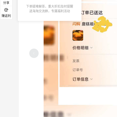
分享
下单疑难解答，重大折扣及时提醒
进海淘交流群，专属福利活动
赚返利
巾
淘宝闪购点炭火烧烤！越吃味道越怪了
4
3
13天前
2026海淘就买了这几家！拖后腿了
5
10
16天前
2026海淘转运盘点！润东成了救命稻草~