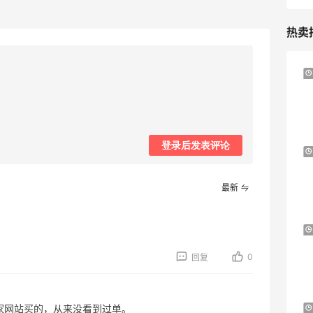
热卖
2小时
Sandro us：限时闪促！法式美衣精选
低至2折 千鸟格连衣裙$95
Sandro us
登录后发表评论
【55专享】Base Blu：时尚上新热卖 关注
3天14小时
PRADA、LOEWE、加拿大鹅等
享9折优惠
最新
Base Blu
iHerb ：88全球好物节！选购日常保健、
3天14小时
健身补剂、护肤洗护等
0
回复
无门槛7.5折
iHerb
家网站买的，从来没看到过单。
Columbia Sportswear：夏季大促！哥伦
6天2小时