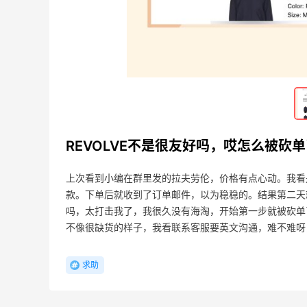
踩雷
06-08
6
蜜丝婷防-晒，真的很便宜好用！防-晒效
果很不错
06-08
1
REVOLVE不是很友好吗，哎怎么被砍
上次看到小编在群里发的拉夫劳伦，价格有点心动。我看
款。下单后就收到了订单邮件，以为稳稳的。结果第二天
吗，太打击我了，我很久没有海淘，开始第一步就被砍单
不像很缺货的样子，我看联系客服要英文沟通，难不难呀
求助