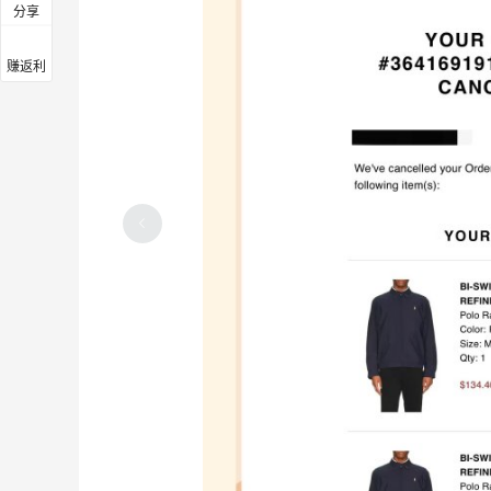
分享
赚返利
2026年Farfetch发发奇直邮中国还包*
吗？最新避坑指南
4
6
15天前
Rèvive精华选得头大？我的海淘草单来啦
6
15天前
蜜丝婷防-晒！我要囤货真好用，盲入不