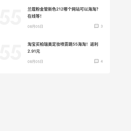
兰蔻粉金管新色212哪个网站可以海淘？
在线等！
3
08月05日
淘宝买柏瑞美定妆喷雾跳55海淘！返利
2.91元
4
08月05日