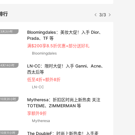
排行
3/3
Bloomingdales：美妆大促！入手 Dior、
3天2小时
3天14
Prada、TF 等
满$200享8.5折优惠+部分送好礼
Bloomingdales
LN-CC：限时大促！入手 Ganni、Acne、
4天14小时
4天8小
西太后等
低至4折+额外8折
LN-CC
Mytheresa：折扣区时尚上新热卖 关注
10天20小时
2天14
TOTEME、ZIMMERMAN 等
享额外9折
Mytheresa
The DoubleF：时尚上新热卖！入手麦
10天11小时
2小时