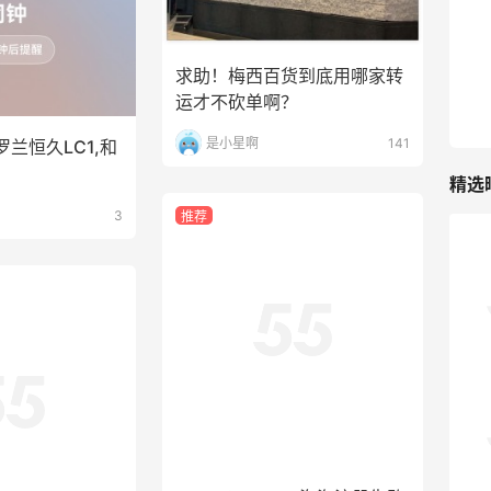
282人获得返利
RFM Denim
求助！梅西百货到底用哪家转
6%返利
运才不砍单啊？
85人获得返利
是小星啊
141
兰恒久LC1,和
精选
3
推荐
户外运动防-晒｜蜜丝婷开挂摇摇乐实测
🏃
2
08月06日
Evelom卸妆膏--卸妆膏中的“爱马仕”
Bloomingdales海淘注册失败
怎么办？求助
4
08月05日
sanbuzheng
183
付付款为什么点不