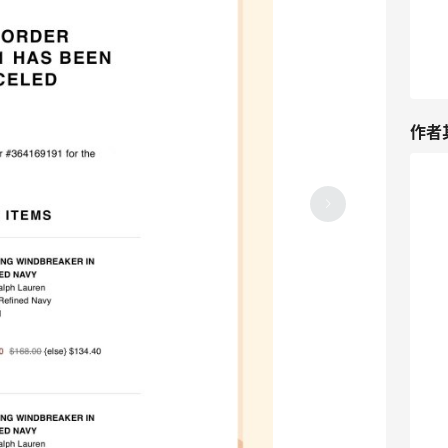
作者
Rèvive面霜闷痘？我的使用秘籍，快来收
藏
05-26
5
Revive唇膜，我的挚爱唇膏之一真的太好
用了
05-25
3
京东下单苹果有线耳机，成功获得返利！