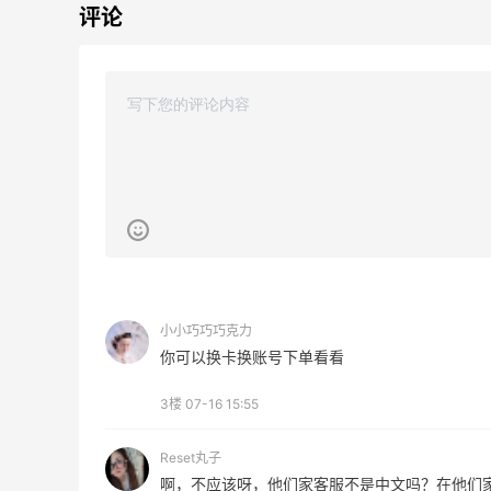
评论
adidas HK：精选正价产品促销！入球
3天14小时
衣、金属银跆拳道鞋等
2件8折 叠加满HK$1800-100
adidas HK
、
【55专享】Bobbi Brown 美网：美妆礼
4天8小时
遇！满$150立省$50
满赠正装橘子眼霜+精华唇蜜等好礼
Bobbi Brown
小小巧巧巧克力
你可以换卡换账号下单看看
Diesel Europe：折扣区上新热卖！入手包
2天14小时
袋、服饰、鞋履等
3楼
07-16 15:55
低至5折
Diesel Europe
Reset丸子
啊，不应该呀，他们家客服不是中文吗？在他们
2小时