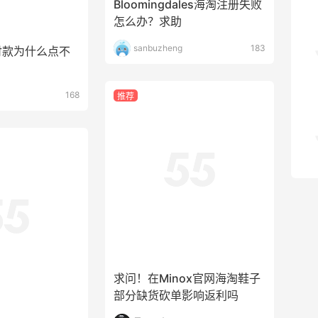
FWRD黑五2026海淘奢侈品折扣力度大
168
推荐
吗？
3
08月05日
FWRD美网2026黑五海淘活动什么时候
开始？
3
08月05日
求问！在Minox官网海淘鞋子
部分缺货砍单影响返利吗
是西西大王呀
161
法运回来，几乎
不接
er7P
4