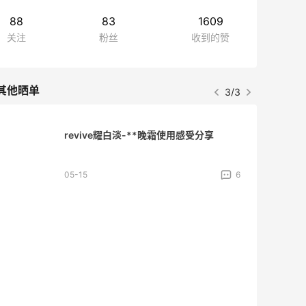
88
83
1609
关注
粉丝
收到的赞
其他晒单
3/3
revive耀白淡-**晚霜使用感受分享
05-15
6