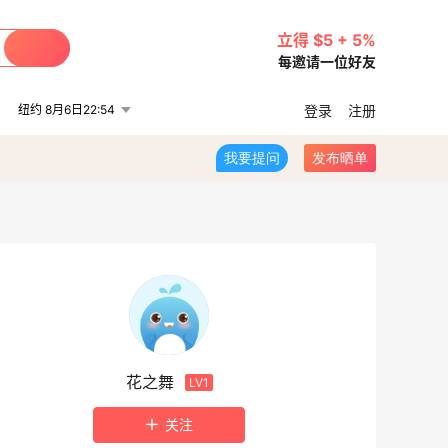
立得 $5 + 5%
每邀请一位好友
纽约 8月6日22:54
登录
注册
我要提问
发布晒单
花之舞
LV1
关注