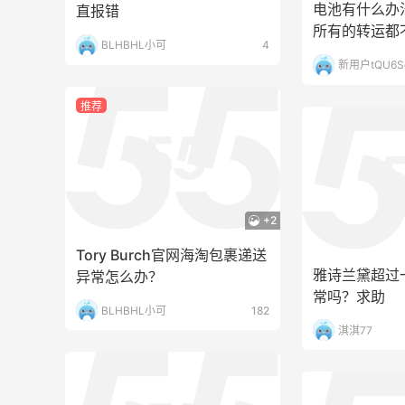
直报错
BLHBHL小可
4
推荐
雅诗兰黛超过
常吗？求助
+2
淇淇77
Tory Burch官网海淘包裹递送
异常怎么办？
BLHBHL小可
182