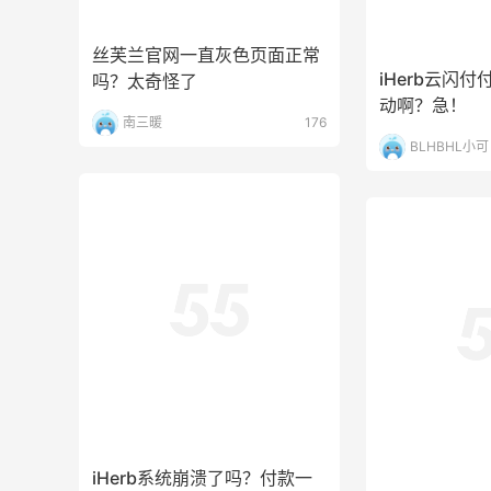
动啊？急！
Bobbi Brown美网2026黑五海淘活动什
BLHBHL小可
丝芙兰官网一直灰色页面正常
么时候开始？
吗？太奇怪了
3
3
08月06日
南三暖
176
碳水快乐｜童年回忆李先生牛肉面🍜
3
3
08月06日
电池有什么办
所有的转运都
新用户tQU6S
iHerb系统崩溃了吗？付款一