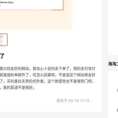
05-25
5
REVOLVE不是很友好吗，哎怎么被砍单
了
05-19
3
单了
海淘
是比较友好的网站，就信心十足的去下单了，用的支付宝付
就喜提砍单邮件了，哎怎么回事呀，不是说这个网站很友好
了。买的是拉夫劳伦的外套，这个款感觉也不是很热门吧，
，我的英语不是很好。
·
发布于 05-19 17:12