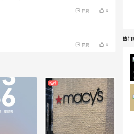
比亚运动热卖
0
回复
低至6折
Columbia Sportswear
热门
0
回复
ERGO Baby
4%返利
62人获得返利
推荐
Belly Bandit
4%返利
42人获得返利
TIMEBEAM (US)
最高10%返利