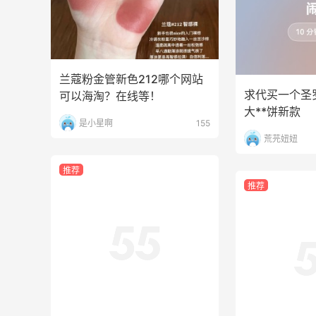
5134人获得返利
Matte Collection
最高3%返利
510人获得返利
兰蔻粉金管新色212哪个网站
求代买一个圣罗
可以海淘？在线等！
大**饼新款
是小星啊
155
荒芫妞妞
海
秋天的第1杯安排上｜库迪生椰拿铁叠55
推荐
海淘返利
推荐
1
1
08月07日
开奖｜社区7月常规主题活动名单公布
1
2
08月06日
iHerb云闪