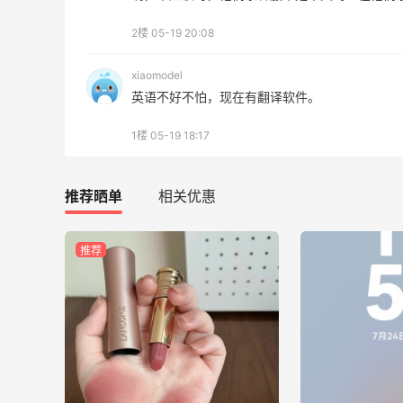
Maje US：限时闪促！入手明星同款服饰
精选低至2折
2楼
05-19 20:08
Maje US
xiaomodel
英语不好不怕，现在有翻译软件。
1楼
05-19 18:17
Mac Duggal
推荐晒单
相关优惠
最高2%返利
6019人成功下单
推荐
Biōkreativ
30%返利
54人获得返利
Eileen Fisher
最高2%返利