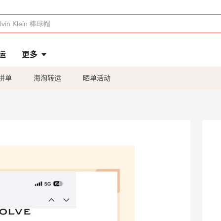
运
更多
拼单
海淘转运
晒单活动