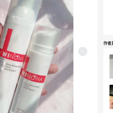
作者
爆炒螺蛳粉，根本无法拒绝的美味～
07-05
3
坐高铁能不能带防-晒喷雾？
06-16
1