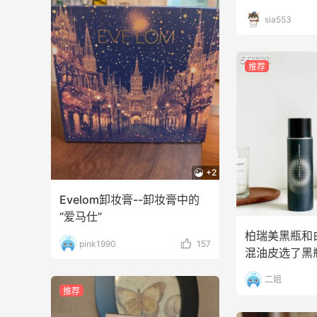
sia553
推荐
+2
Evelom卸妆膏--卸妆膏中的
“爱马仕”
柏瑞美黑瓶和
pink1990
157
混油皮选了黑
二姐
推荐