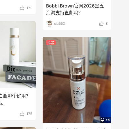
Bobbi Brown官网2026黑五
172
海淘支持直邮吗？
sia553
8
推荐
白瓶哪个好用？
瓶
175
+4