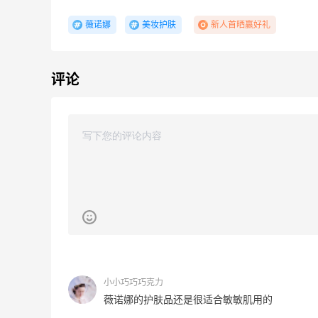
薇诺娜
美妆护肤
新人首晒赢好礼
评论
Suit Negozi：夏季大促！DVN 麂皮运动鞋
1天14小时
史低价2000元不到
SS26时尚大牌低至5.5折
Suit Negozi
Bloomingdales：时尚热卖！入手珑骧、
20小时
Tory Burch、拉夫劳伦等
每满$100返$25礼卡
Bloomingdales
BELK：美妆闪促！入手雅诗兰黛、
20小时
MAC、芭比布朗等
小小巧巧巧克力
正价8折+部分送礼
薇诺娜的护肤品还是很适合敏敏肌用的
BELK