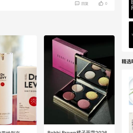
0
回复
精选
小区楼下新开的刀削面味道不错！还特别
抗饿！
2
08月09日
跟风秋天第1杯奶茶，11.9元拿下鲜芋仙新
品！
Bobbi Brown橘子面霜2026