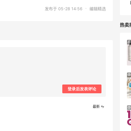
·
发布于 05-28 14:56
编辑精选
热卖
Bloomingdales：美妆大促！入手 Dior、
20小时
Prada、TF 等
满$200享8.5折优惠+部分送好礼
Bloomingdales
Mytheresa：折扣区时尚上新热卖 关注
8天14小时
TOTEME、ZIMMERMAN 等
享额外9折
登录后发表评论
Mytheresa
最新
Il duomo：时尚上新热卖！入手
24天8小时
Lemaire、Moncler、Acne 等
新人首单7.5折优惠
Il duomo