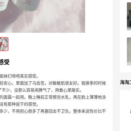
柏瑞美和BABI的定妆喷雾哪个更好用？
06-16
5
Lululemon防-晒衣怎么样？
06-12
1
感受
姐妹们唠唠真实感受。
海淘
较安心，里面加了马齿苋，对敏敏肌很友好。我换季的时候
当了不少，没那么容易闹脾气了，用着心里踏实。
的面霜一起用。晚上睡前正常擦完水乳，再在脸上薄薄地涂
没有那种拔干的感觉。
多少，不用担心倒多了再塞回去不卫生。整体来说性价比不