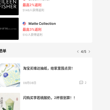
最高2%返利
5146人获得返利
Matte Collection
最高3%返利
510人获得返利
晒单
4/5
淘宝买维达抽纸，给家里囤点货！
2
08月08日
闪购买李若桃酸奶，2杯很划算！！