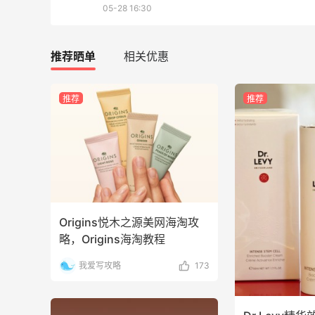
05-28 16:30
最高10%返利
286人获得返利
推荐晒单
相关优惠
RFM Denim
6%返利
推荐
推荐
87人获得返利
iherb打工人**三件套 | 内调外养篇！
Origins悦木之源美网海淘攻
1
1
08月09日
略，Origins海淘教程
我爱写攻略
173
夏天续命水来了！山姆弱碱水+可乐联名
罐