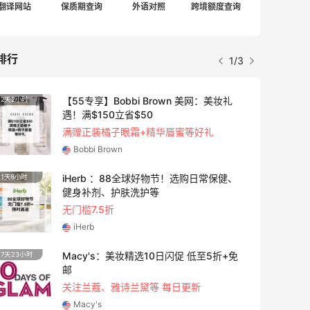
翻译网站
保质期查询
外语对照
跨境额度查询
排行
1/3
【55专享】Bobbi Brown 美网：美妆礼
2天2小时
遇！满$150立省$50
满赠正装橘子眼霜+精华唇蜜等好礼
Bobbi Brown
iHerb ：88全球好物节！选购日常保健、
1天8小时
健身补剂、护肤洗护等
无门槛7.5折
iHerb
Macy's：美妆精选10日闪促 低至5折+免
7天23小时
邮
关注兰蔻、雅诗兰黛等 每日更新
Macy's