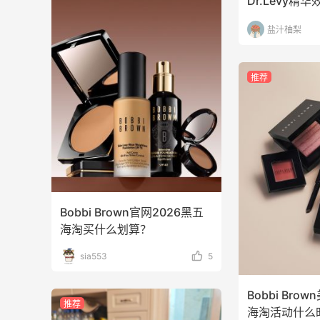
Dr.Levy精
1
2
08月09日
盐汁柚梨
iHerb怎样凑单实付金额既能免关税又能
免邮？
推荐
1
1
08月09日
iHerb新人海淘必看｜50元免关税额度按
实付金额算
1
1
08月09日
Bobbi Brown官网2026黑五
海淘买什么划算？
sia553
5
Bobbi Bro
推荐
海淘活动什么