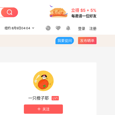
立得 $5 + 5%
每邀请一位好友
纽约 8月9日04:04
登录
注册
我要提问
发布晒单
一只橙子耶
LV1
关注