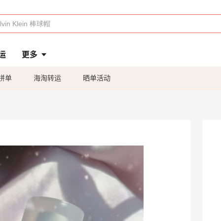
运
更多
拼单
海淘转运
晒单活动