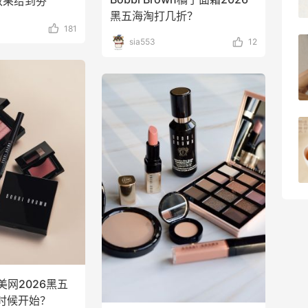
华效果给到夯
2
08月09日
黑五海淘打几折？
181
sia553
12
瑞幸生椰拿铁喝腻了！发现小黄油拿铁也
不错哦！
1
08月08日
淘宝闪购点必胜客，55海淘返利跟单拿来
绑券
1
08月08日
wn美网2026黑五
时候开始？