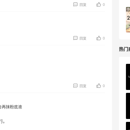
0
回复
Macy's：Lancome 兰蔻美妆大促低至5折
11天23小时
满赠三重好礼
低门槛入手7件套
。
Macy's
0
回复
热门
Private Internet Access VPN
最高70%返利
189人获得返利
0
回复
COUTR
合再抹粉底液
6%返利
229人获得返利
行。