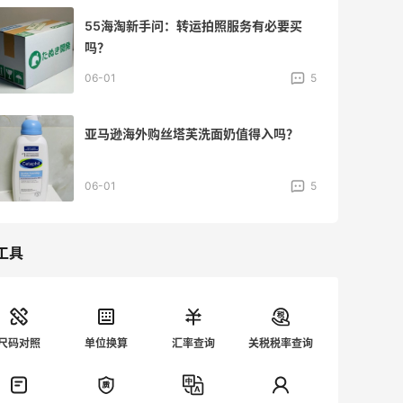
55海淘新手问：转运拍照服务有必要买
吗？
06-01
5
亚马逊海外购丝塔芙洗面奶值得入吗？
06-01
5
工具
尺码对照
单位换算
汇率查询
关税税率查询