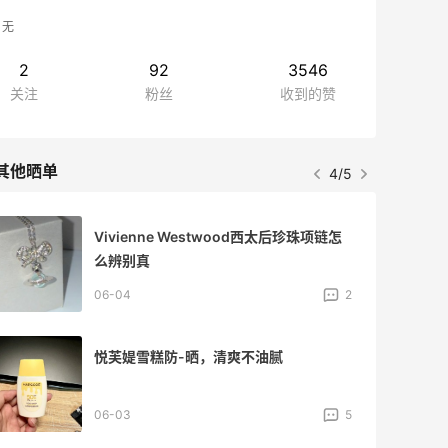
无
2
92
3546
关注
粉丝
收到的赞
其他晒单
4/5
Vivienne Westwood西太后珍珠项链怎
么辨别真
06-04
2
悦芙媞雪糕防-晒，清爽不油腻
06-03
5