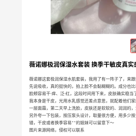
古茗桃桃冰冰李半融化才是正确打开姿势
~
4
4
22天前
这家台湾店也太棒啦，每次去都感觉很开
心~
07-07
4
4
薇诺娜极润保湿水套装 换季干敏皮真实
薇诺娜这套极润保湿水肌套装，我用了有一阵子了，来跟
先说吸收，真的挺快的，拍上脸不会黏糊糊的。成分也比
脸颊容易干-痒、泛-红，这段时间用下来，皮肤确实稳
我本身是干皮，光用水乳感觉还差点意思，就配着他们家
一层面霜，第二天早上洗脸，皮肤还是软软的、润润的，
另外夸一下包装，按压泵头设计，取量很方便，用多少按
错，干皮或者换季容易**的姐妹可以留意下～
图片来源网络，侵权可以联系