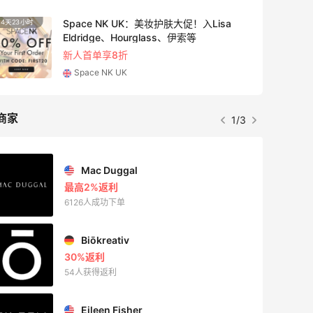
Space NK UK：美妆护肤大促！入Lisa
4天23小时
Eldridge、Hourglass、伊索等
新人首单享8折
Space NK UK
商家
1/3
Mac Duggal
最高2%返利
6126人成功下单
Biōkreativ
30%返利
54人获得返利
Eileen Fisher