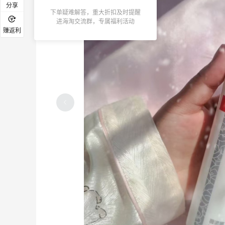
分享
下单疑难解答，重大折扣及时提醒
进海淘交流群，专属福利活动
赚返利
开始绑定55的返利券啦～认真研究了一番
挺简单的
1
3
21天前
永辉超市，这几年逛的最多的超市
3
3
21天前