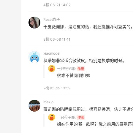
4楼
06-21 14:02
Columbia Sportswear：夏季大促！哥伦
3天20小时
比亚运动热卖
Reset丸子
低至6折
干皮薇诺娜，混油皮的话，我还挺推荐可复美的
Columbia Sportswear
3楼
06-08 11:41
xiaomodel
薇诺娜非常适合敏敏皮，特别是换季的时候。
一只橙子耶:
作者
ERGO Baby
很难不赞同啊姐妹
4%返利
62人获得返利
2楼
05-29 13:59
Belly Bandit
makio
薇诺娜的防晒霜我用过，很容易搓泥，估计不适
4%返利
42人获得返利
一只橙子耶:
作者
姐妹你用的哪一款啊？我之前用的感觉还
TIMEBEAM (US)