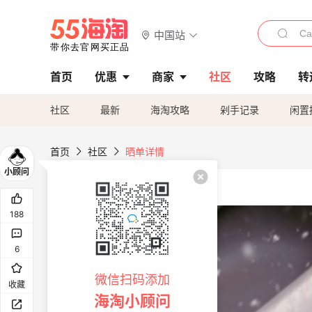
中国站
首页
优惠
商家
社区
攻略
转
社区
最新
海淘攻略
剁手记录
闲置
首页
社区
晒单详情
188
6
微信扫码添加
收藏
海淘小顾问