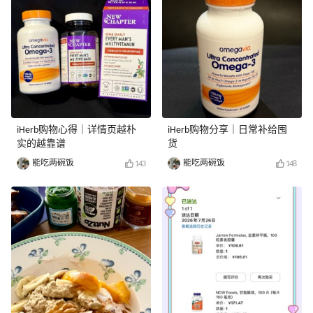
iHerb购物心得｜详情页越朴
iHerb购物分享｜日常补给囤
实的越靠谱
货
能吃两碗饭
能吃两碗饭
143
148