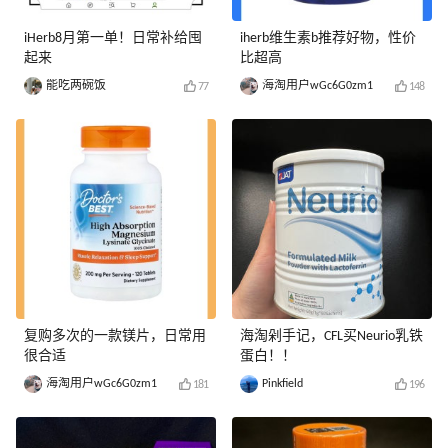
iHerb8月第一单！日常补给囤
iherb维生素b推荐好物，性价
起来
比超高
能吃两碗饭
海淘用户wGc6G0zm1
77
148
复购多次的一款镁片，日常用
海淘剁手记，CFL买Neurio乳铁
很合适
蛋白！！
海淘用户wGc6G0zm1
Pinkfield
181
196