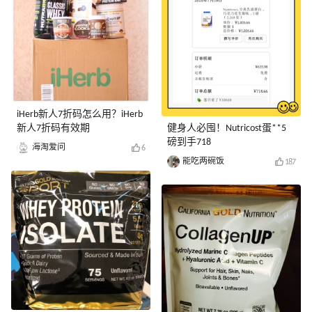
iHerb新人7折码怎么用？iHerb
新人7折码有效期
健身人必囤！Nutricost蛋**5
磅到手718
海淘爱问
6
能吃两碗饭
187