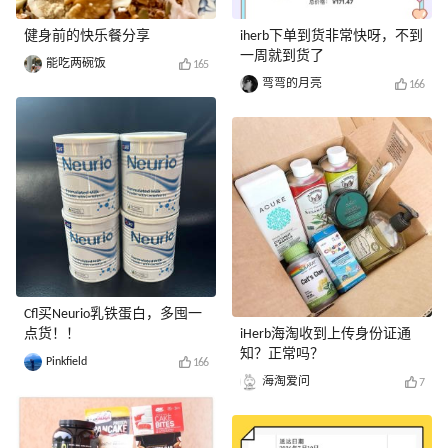
健身前的快乐餐分享
iherb下单到货非常快呀，不到
一周就到货了
能吃两碗饭
165
弯弯的月亮
166
Cfl买Neurio乳铁蛋白，多囤一
点货！！
iHerb海淘收到上传身份证通
知？正常吗？
Pinkfield
166
海淘爱问
7