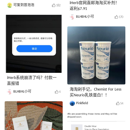
iHerb官网直邮海淘买补剂！
可爱到冒泡泡
182
返利$7.91
BLHBHL小可
170
iHerb系统崩溃了吗？付款一
直报错
海淘剁手记，Chemist For Less
BLHBHL小可
4
买Neurio乳铁蛋白！！
Pinkfield
54