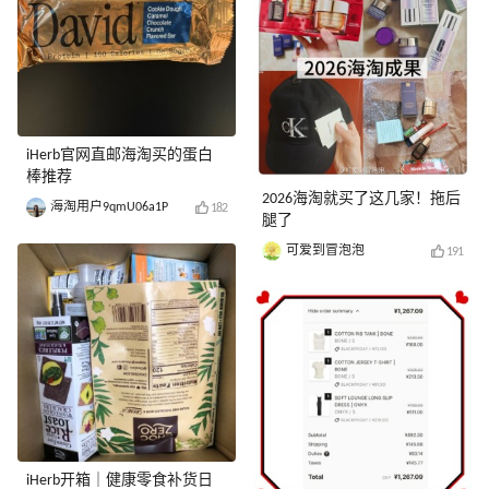
iHerb官网直邮海淘买的蛋白
棒推荐
2026海淘就买了这几家！拖后
海淘用户9qmU06a1P
182
腿了
可爱到冒泡泡
191
iHerb开箱｜健康零食补货日