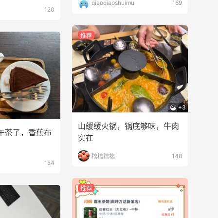
qiaoqiaoshuimu
169
120
推荐
+3
山缓缓火锅，锅底够味，牛肉
午茶了，香蕉布
实在
糯糯糯糯
148
154
推荐