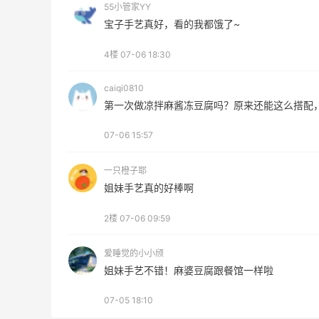
低至6折
55小管家YY
Columbia Sportswear
宝子手艺真好，看的我都饿了~
Bloomingdales：美妆大促！入手 Dior、
19小时
4楼
07-06 18:30
Prada、TF 等
满$200享8.5折优惠+部分送好礼
caiqi0810
Bloomingdales
第一次做凉拌麻酱冻豆腐吗？原来还能这么搭配
07-06 15:57
一只橙子耶
姐妹手艺真的好棒啊
ERGO Baby
4%返利
2楼
07-06 09:59
62人获得返利
爱睡觉的小小颀
姐妹手艺不错！麻婆豆腐跟餐馆一样啦
Belly Bandit
4%返利
07-05 18:10
42人获得返利