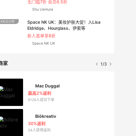
无门槛7折 会员6.5折
Shu Uemura
Space NK UK：美妆护肤大促！入Lisa
4天22小时
Eldridge、Hourglass、伊索等
新人首单享8折
Space NK UK
商家
1/3
Mac Duggal
最高2%返利
6126人成功下单
Biōkreativ
30%返利
54人获得返利