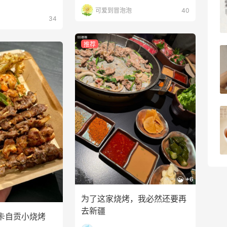
品！
可爱到冒泡泡
40
34
2
08月09日
推荐
瑞幸生椰拿铁喝腻了！发现小黄油拿铁也
不错哦！
1
08月08日
淘宝闪购点必胜客，55海淘返利跟单拿来
绑券
1
08月08日
+6
为了这家烧烤，我必然还要再
去新疆
卡自贡小烧烤