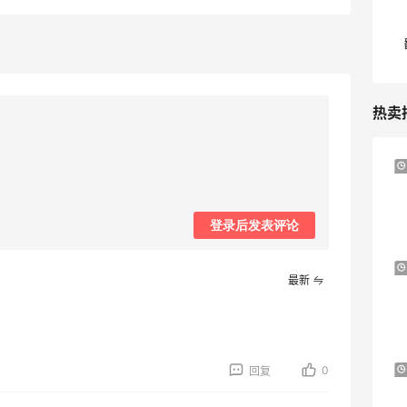
热卖
Mytheresa：折扣区时尚上新热卖 关注
8天13小时
TOTEME、ZIMMERMAN 等
享额外9折
登录后发表评论
Mytheresa
Il duomo：时尚上新热卖！入手
24天7小时
最新
Lemaire、Moncler、Acne 等
新人首单7.5折优惠
Il duomo
Macy's：Lancome 兰蔻美妆大促低至5折
0
11天22小时
回复
满赠三重好礼