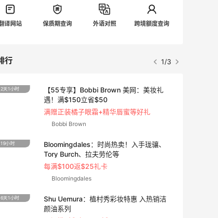
翻译网站
保质期查询
外语对照
跨境额度查询
排行
1/3
【55专享】Bobbi Brown 美网：美妆礼
2天1小时
遇！满$150立省$50
满赠正装橘子眼霜+精华唇蜜等好礼
Bobbi Brown
Bloomingdales：时尚热卖！入手珑骧、
19小时
Tory Burch、拉夫劳伦等
每满$100返$25礼卡
Bloomingdales
Shu Uemura：植村秀彩妆特惠 入热销洁
6天1小时
颜油系列