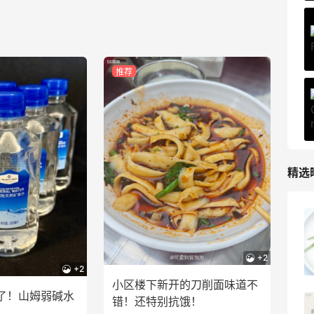
推荐
精选
小区楼下新开的刀削面味道不错！还特别
抗饿！
+2
2
08月09日
+2
小区楼下新开的刀削面味道不
了！山姆弱碱水
错！还特别抗饿！
跟风秋天第1杯奶茶，11.9元拿下鲜芋仙新