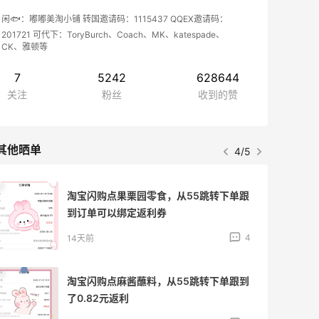
闲🐟：嘟嘟美淘小铺 转国邀请码：1115437 QQEX邀请码：
201721 可代下：ToryBurch、Coach、MK、katespade、
CK、雅顿等
7
5242
628644
关注
粉丝
收到的赞
其他晒单
4/5
淘宝闪购点果栗园零食，从55跳转下单跟
到订单可以绑定返利券
4
14天前
淘宝闪购点麻酱蘸料，从55跳转下单跟到
了0.82元返利