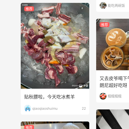
能吃两碗饭
推荐
推荐
又去皮爷喝下
朗尼超好吃呀
+9
贴秋膘啦，今天吃冰煮羊
糯糯糯糯
qiaoqiaoshuimu
22
推荐