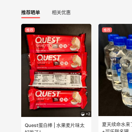
TIMEBEAM (US)
推荐晒单
相关优惠
最高10%返利
286人获得返利
推荐
推荐
RFM Denim
6%返利
87人获得返利
iherb打工人**三件套 | 内调外养篇！
1
1
08月09日
+2
夏天续命水来
Quest蛋白棒 | 水果麦片味太
夏天续命水来了！山姆弱碱水+可乐联名
+可乐联名罐