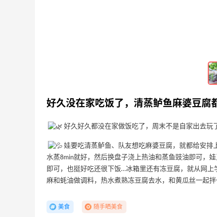
3
5
13天前
好久没吃的三禾稻香村以及山姆新品荔枝
瑞士卷，挺好吃！
4
4
13天前
自己动手做饭的一餐，娃说要给我打100
好久没在家吃饭了，清蒸鲈鱼麻婆豆腐
分！
5
4
13天前
好久好久都没在家做饭吃了，周末不是自家出去玩
娃要吃清蒸鲈鱼、队友想吃麻婆豆腐，就都给安排
水蒸8min就好，然后换盘子浇上热油和蒸鱼豉油即可，
即可，也挺好吃还很下饭…冰箱里还有冻豆腐，就从网上
麻和蚝油做调料，热水煮熟冻豆腐去水，和黄瓜丝一起拌
美食
随手晒美食