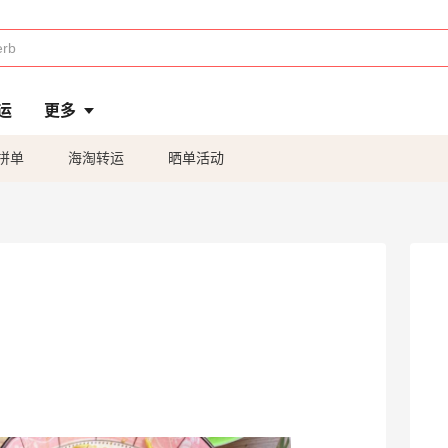
运
更多
拼单
海淘转运
晒单活动