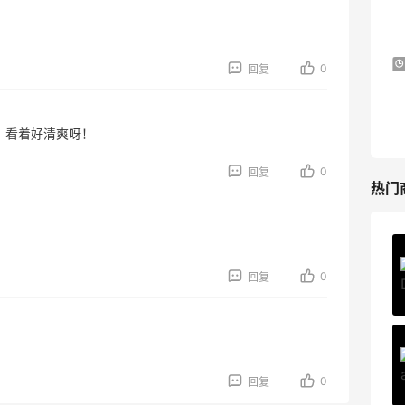
低门槛入手7件套
Macy's
iHerb ：88全球好物节！选购日常保健、
1天7小时
0
回复
健身补剂、护肤洗护等
无门槛7.5折
iHerb
，看着好清爽呀！
0
回复
热门
Private Internet Access VPN
0
最高70%返利
回复
189人获得返利
COUTR
6%返利
0
回复
229人获得返利