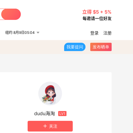
立得 $5 + 5%
每邀请一位好友
纽约 8月9日05:04
登录
注册
我要提问
发布晒单
dudu海淘
LV1
关注