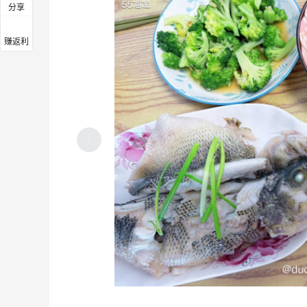
分享
赚返利
到
酒店旁边得一家十六年老店，味道确实还
可以哇
3
4
13天前
来吃鲍师傅啦，抹茶小贝和奶油号角都还
不错啦