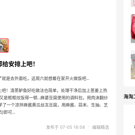
5
13天前
淘宝买QQ星儿童牛奶，从55跳转下单跟
到了1.43元返利
4
13天前
美团外卖点绝味鸭脖，从55跳转下单跟到
都给安排上吧！
了0.27元返利
4
14天前
了就是去外面吃，这周六就想着在家开火做饭吧…
上吧！清蒸鲈鱼好吃做法也简单，处理干净后加上葱姜上热
海淘
娃又是框框炫饭得一顿…麻婆豆腐使用的调料包，用肉沫翻炒
学了一个凉拌麻酱黄瓜丝冻豆腐，用麻酱、蒜末、生抽、芝
匀即可…
·
发布于 07-05 16:58
编辑精选