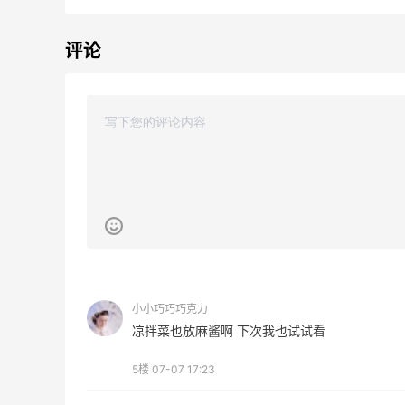
评论
Suit Negozi：夏季大促！DVN 麂皮运动鞋
1天13小时
史低价2000元不到
SS26时尚大牌低至5.5折
Suit Negozi
BELK：美妆闪促！入手雅诗兰黛、
19小时
MAC、芭比布朗等
正价8折+部分送礼
小小巧巧巧克力
凉拌菜也放麻酱啊 下次我也试试看
BELK
Columbia Sportswear：夏季大促！哥伦
3天19小时
5楼
07-07 17:23
比亚运动热卖