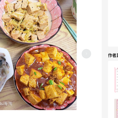
作者
和同事们一起来吃美食，这家餐厅又上新
了不少菜品！
3
13天前
好久没吃咖喱了，来食堂吃一碗咖喱猪排
饭啦