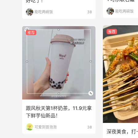
好吃了！
罐
能吃两碗饭
能吃两碗饭
38
1
2
08月09日
推荐
推荐
iHerb怎样凑单实付金额既能免关税又能
免邮？
1
1
08月09日
iHerb新人海淘必看｜50元免关税额度按
实付金额算
1
1
08月09日
跟风秋天第1杯奶茶，11.9元拿
下鲜芋仙新品！
可爱到冒泡泡
38
深夜美食，打