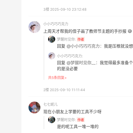
Eileen Fisher
3楼
2025-09-10 23:12:48
最高2%返利
5134人获得返利
小小巧巧巧克力
上周天才帮我的侄子画了教师节主题的手抄报 😅
Matte Collection
梦醒时见你:
作者
最高3%返利
回复
@小小巧巧巧克力：
我是压根就没想
510人获得返利
小小巧巧巧克力:
回复
@梦醒时见你__：
我觉得最多准备个
的是没必要
共5条回复>
开奖｜社区7月常规主题活动名单公布
2楼
2025-09-10 11:11:44
七七妮儿
1
1
08月06日
现在小朋友上学要的工具不少呀
梦醒时见你:
作者
Bobbi Brown美网2026黑五海淘活动什
是的呢工具一堆一堆的
么时候开始？