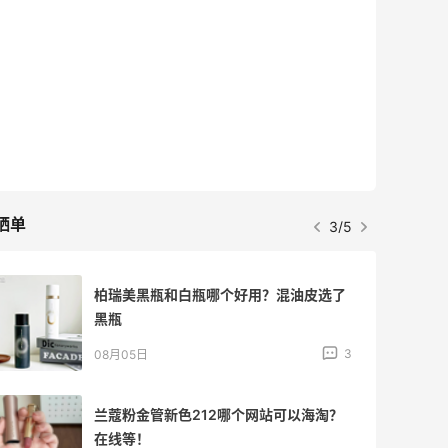
晒单
4/5
柏瑞美黑瓶和白瓶哪个好用？混油皮选了
黑瓶
3
08月05日
兰蔻粉金管新色212哪个网站可以海淘？
在线等！