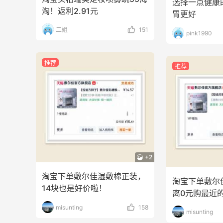
选择一点健康
淘！返利2.91元
胃更好
二姐
151
pink1990
推荐
推荐
+2
淘宝下单敷尔佳湿敷棉正装，
淘宝下单敷尔
14块也是好价啦！
离0元购最近
misunting
158
misunting