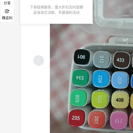
分享
下单疑难解答，重大折扣及时提醒
进海淘交流群，专属福利活动
赚返利
排上，认养一头牛有机纯奶
下午饿了，那就
吧
5
7天前
-小盆栽种植记录吧
云三仙馄饨，味
5
7天前