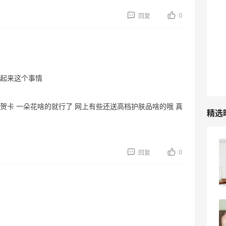
TIMEBEAM (US)
0
回复
最高10%返利
282人获得返利
RFM Denim
6%返利
起来这个事情
85人获得返利
贺卡 一朵花啥的就行了 网上有些还送高档护肤品啥的哦 真
精选
Evelom卸妆膏--卸妆膏中的“爱马仕”
0
回复
4
08月05日
FWRD黑五2026海淘奢侈品折扣力度大
吗？