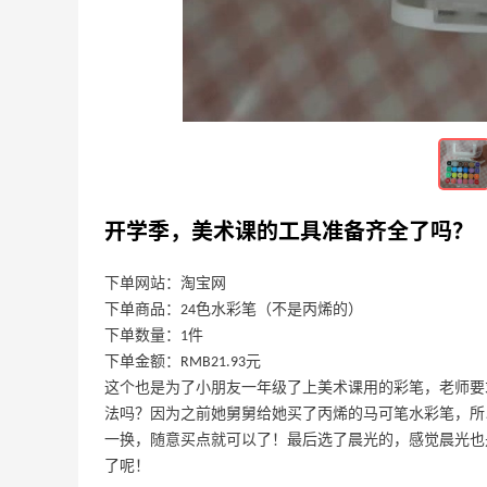
-儿童蝴蝶扇套装
下午休息，中午
顿
5
9天前
温箱，买了6提哞星人儿童奶
小本子买起来，
哈
开学季，美术课的工具准备齐全了吗？
5
9天前
下单网站：淘宝网
下单商品：24色水彩笔（不是丙烯的）
下单数量：1件
下单金额：RMB21.93元
这个也是为了小朋友一年级了上美术课用的彩笔，老师要
法吗？因为之前她舅舅给她买了丙烯的马可笔水彩笔，所
一换，随意买点就可以了！最后选了晨光的，感觉晨光也
了呢！