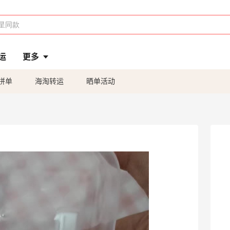
运
更多
拼单
海淘转运
晒单活动