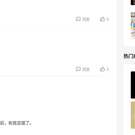
Bloomingdales
Bloomingdales：美妆大促！入手 Dior、
3天9小时
0
回复
Prada、TF 等
满$200享8.5折优惠+部分送好礼
Bloomingdales
热门
0
回复
ERGO Baby
4%返利
62人获得返利
Belly Bandit
4%返利
前，和我显摆了。
42人获得返利