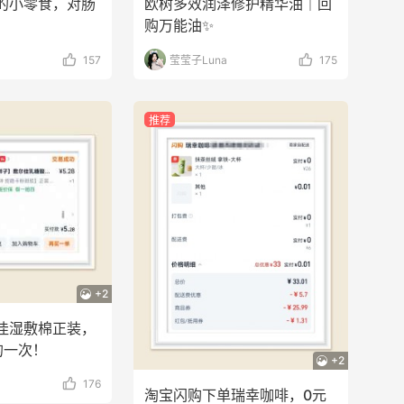
的小零食，对肠
欧树多效润泽修护精华油｜回
购万能油✨
157
莹莹子Luna
175
推荐
+2
佳湿敷棉正装，
的一次！
+2
176
淘宝闪购下单瑞幸咖啡，0元