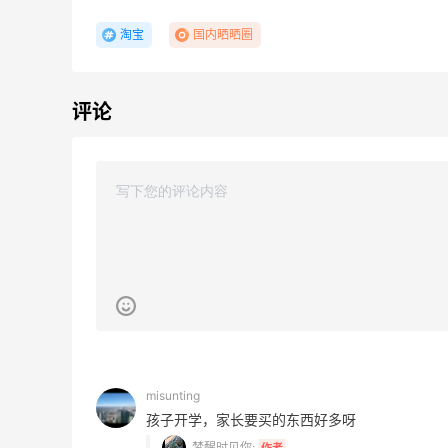
淘宝
国内晒晒圈
评论
、
adidas HK：精选正价产品促销！入球
3天21小时
衣、金属银跆拳道鞋等
2件8折 叠加满HK$1800-100
adidas HK
【55专享】Bobbi Brown 美网：美妆礼
4天15小时
遇！满$150立省$50
满赠正装橘子眼霜+精华唇蜜等好礼
Bobbi Brown
Diesel Europe：折扣区上新热卖！入手包
2天21小时
misunting
袋、服饰、鞋履等
孩子开学，家长要买的东西好多呀
低至5折
梦醒时见你:
作者