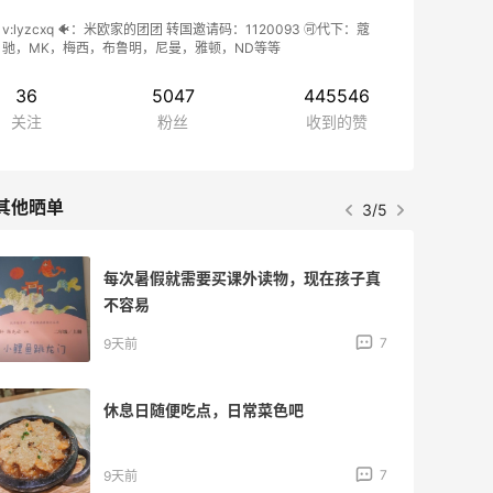
v:lyzcxq 🐠：米欧家的团团 转国邀请码：1120093 🉑代下：蔻
驰，MK，梅西，布鲁明，尼曼，雅顿，ND等等
36
5047
445546
关注
粉丝
收到的赞
其他晒单
4/5
读物，现在孩子真
芭芭农场种的碗，以及随便
板
7
12天前
菜色吧
脚踏凳，重新换了一个之前
7
12天前