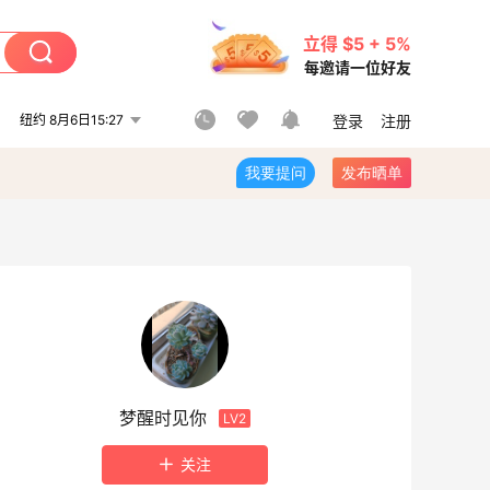
立得 $5 + 5%
每邀请一位好友
纽约 8月6日15:27
登录
注册
我要提问
发布晒单
梦醒时见你
LV2
关注