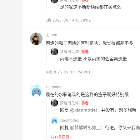
Diesel Europe
是的呢这不断断续续都在买点么
9小时
Maje US：限时闪促！入手明星同款服饰
5楼
2025-09-14 15:38:02
精选低至2折
Maje US
大卫林
丙烯的和非丙烯的区别是啥，我觉得都差不多
梦醒时见你:
作者
丙烯不透纸 不是丙烯的会容易透纸
4楼
2025-09-11 17:40:01
Mac Duggal
xiaomodel
最高2%返利
现在的水彩笔装的是这样的盒子啊好特别哦
6011人成功下单
梦醒时见你:
作者
回复
@xiaomodel：
并没有，别多想哦
Biōkreativ
30%返利
xiaomodel:
回复
@梦醒时见你__：
行吧，你又来我面
54人获得返利
共11条回复>