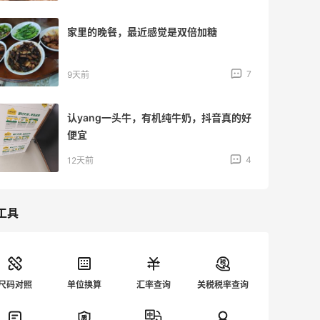
是双倍加糖
回家干饭，江西菜的真的好
7
12天前
纯牛奶，抖音真的好
小区门口新开的姐弟手工面
错的
4
12天前
工具
尺码对照
单位换算
汇率查询
关税税率查询