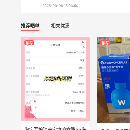
2025-09-09 18:00:50
3
1
08月06日
推荐晒单
相关优惠
碳水快乐｜童年回忆李先生牛肉面🍜
3
3
08月06日
推荐
推荐
户外运动防-晒｜蜜丝婷开挂摇摇乐实测
🏃
3
2
08月06日
淘宝买柏瑞美定妆喷雾跳55海