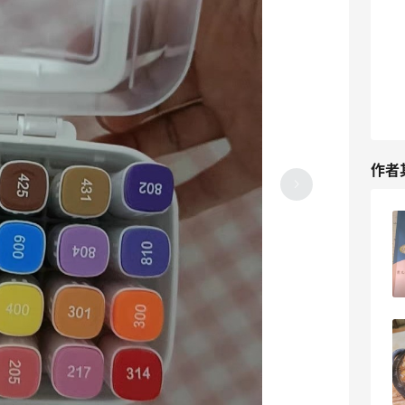
作者
来一个巧克力核桃能量棒
每次暑假就需要买课外
不容易
6
9天前
道还是很不错的呢
休息日随便吃点，日常
4
9天前