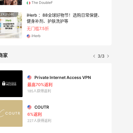
The DoubleF
iHerb ：88全球好物节！选购日常保健、
3天21小时
9小时
健身补剂、护肤洗护等
无门槛7.5折
iHerb
商家
1/3
Private Internet Access VPN
最高70%返利
185人获得返利
COUTR
6%返利
227人获得返利