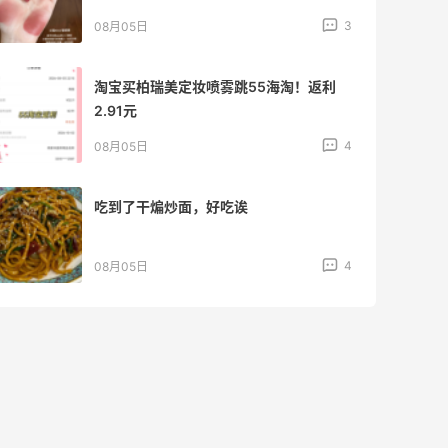
3
08月05日
淘宝买柏瑞美定妆喷雾跳55海淘！返利
2.91元
4
08月05日
吃到了干煸炒面，好吃诶
4
08月05日