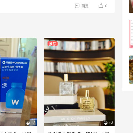
0
回复
3
08月05日
FWRD美网2026黑五海淘活动什么时候
开始？
3
08月05日
推荐
【黑五海淘攻略】Bobbi Brown黑五
2026海淘折扣预测！
1
08月05日
+3
+3