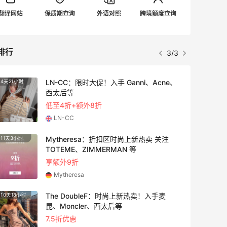
翻译网站
保质期查询
外语对照
跨境额度查询
排行
1/3
LN-CC：限时大促！入手 Ganni、Acne、
4天21小时
3天21
西太后等
低至4折+额外8折
LN-CC
Mytheresa：折扣区时尚上新热卖 关注
11天3小时
4天15
TOTEME、ZIMMERMAN 等
享额外9折
Mytheresa
The DoubleF：时尚上新热卖！入手麦
10天18小时
2天21
昆、Moncler、西太后等
7.5折优惠