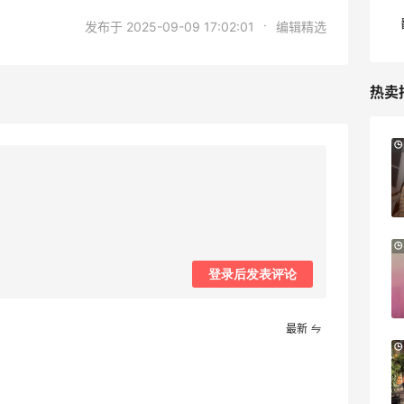
·
发布于 2025-09-09 17:02:01
编辑精选
热卖
9小时
Sandro us：限时闪促！法式美衣精选
低至2折 千鸟格连衣裙$95
Sandro us
【55专享】Base Blu：时尚上新热卖 关注
3天21小时
PRADA、LOEWE、加拿大鹅等
登录后发表评论
享9折优惠
Base Blu
最新
Bloomingdales：时尚热卖！入手珑骧、
3天9小时
Tory Burch、拉夫劳伦等
每满$100返$25礼卡