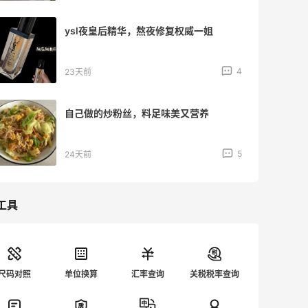
ysl夜皇后精华，熬夜修复权威一姐
4
23天前
自己做的炒粉丝，料足味美又营养
5
24天前
工具
尺码对照
单位换算
汇率查询
关税税率查询