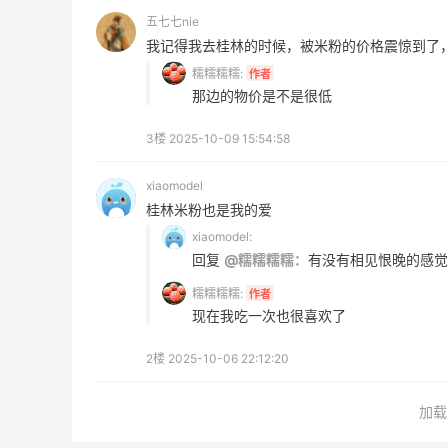
Biōkreativ
五七七nie
30%返利
我记得我去桂林的时候，被米粉的价格震惊到了
54人获得返利
糯糯糯糯:
作者
那边的物价是不是很低
Eileen Fisher
最高2%返利
3楼
2025-10-09 15:54:58
5150人获得返利
xiaomodel
桂林米粉也是我的爱
xiaomodel:
回复
@糯糯糯糯：
有没有相见恨晚的感觉
糯糯糯糯:
作者
路边摊的烤肉串看着香，但是吃着很一
现在我吃一次也很喜欢了
般！
3
0
08月10日
2楼
2025-10-06 22:12:20
加载
分享一下海淘省钱小经验！iHerb通过55
下单有返利