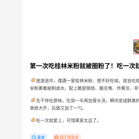
山缓缓火锅，锅底够味，牛肉实在
4
4
2天前
可莎蜜儿的恰巴塔，味道有点怪怪的
第一次吃桂林米粉就被圈粉了！吃一次
4
4
2天前
旅游途中，偶遇一家桂林米粉，想不好吃啥，就去吃桂
米粉裹着秘制卤水，配上脆皮锅烧、酸豆角、炸黄豆，非
先干拌吃原味，吃到一半再加骨头汤，瞬间变成鲜美
食欲大开，后面又加了一勺。
吃一次就爱上，可惜离家太远了。
美食
随手晒美食