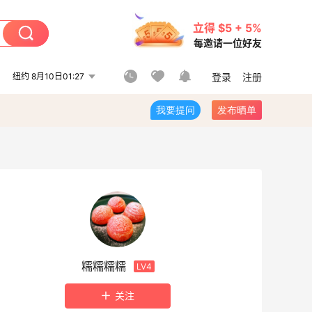
立得 $5 + 5%
每邀请一位好友
纽约 8月10日01:27
登录
注册
我要提问
发布晒单
糯糯糯糯
LV4
关注