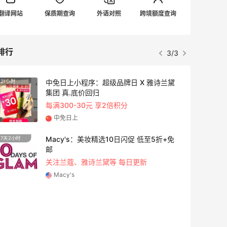
翻译网站
保质期查询
外语对照
跨境额度查询
排行
3/3
中免日上小程序：超级品牌日 X 雅诗兰黛
21小时
1天5小
集团 真.底价回归
每满300-30元 享2倍积分
中免日上
Macy's：美妆精选10日闪促 低至5折+免
7天2小时
2天23
邮
关注兰蔻、雅诗兰黛等 每日更新
Macy's
7天17