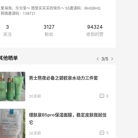
爱海淘，乐分享～ 感受买买买的快乐～ 55邀请码：BHGBHQ
转国邀请码：138721
3
3127
94324
关注
粉丝
收到的赞
其他晒单
3/5
男士熬夜必备之碧欧泉水动力三件套
6
20天前
理肤泉B5pro保湿面膜，稳定皮肤我就信
它
5
20天前