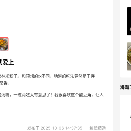
雅诗兰黛钢铁侠眼膜，效果立竿见影
5
20天前
植村秀定妆喷雾，干皮妹子都给我冲
就爱上
6
20天前
林米粉了。和预想的xx不同，地道的吃法竟然是干拌——
常香。
海淘
的汤粉，一碗两吃太有意思了！我很喜欢这个酸豆角，让人
·
发布于 2025-10-06 14:37:35
编辑精选