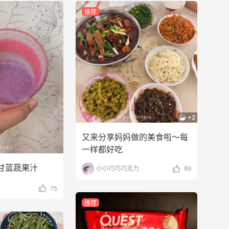
推荐
+2
又来分享妈妈做的美食啦～每
一样都好吃
甘蓝蔬果汁
小小巧巧巧克力
89
75
推荐