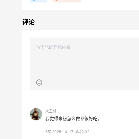
评论
【55专享】Bobbi Brown 美网：美妆礼
1天5小时
遇！满$150立省$50
满赠正装橘子眼霜+精华唇蜜等好礼
Bobbi Brown
Columbia Sportswear：夏季大促！哥伦
2天23小时
比亚运动热卖
低至6折
Columbia Sportswear
大卫林
我觉得米粉怎么做都很好吃。
Mytheresa：折扣区时尚上新热卖 关注
7天17小时
TOTEME、ZIMMERMAN 等
6楼
2025-10-17 18:42:32
享额外9折