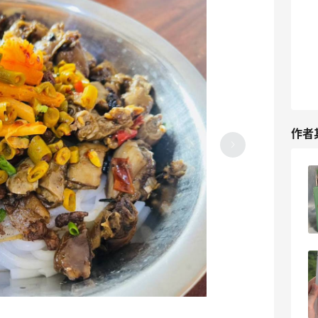
作者
夏天没胃口，不如吃个鸡蛋饼吧
4
14天前
这一份家烧青蟹，真是人间享受呀
5
16天前