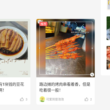
0
08月10日
沪上阿姨这杯羽衣牛油果，比不上树夏但
推荐
价格实在！
0
08月10日
差点让返利券失效了！晒7月在55拿到的
奖励
0
08月10日
有1块钱的豆花
路边摊的烤肉串看着香，但是
啊！
吃着很一般！
3
可爱到冒泡泡
2