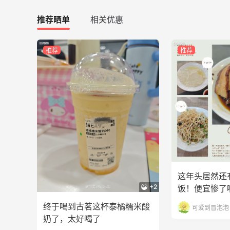
3
0
08月10日
推荐晒单
相关优惠
淘宝5瓶油烟机清洁剂才14.5，还走了55
推荐
推荐
返利
5
0
08月10日
这年头居然还有1块钱的豆花饭！便宜惨
了啊！
3
0
08月10日
这年头居然还
+2
饭！便宜惨了
终于喝到古茗这杯泰橘糯米酸
可爱到冒泡泡
奶了，太好喝了