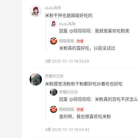
Mytheresa
dudu海淘
米粉干拌也是超级好吃的
The DoubleF：时尚上新热卖！入手麦
7天8小时
昆、Moncler、西太后等
dudu海淘:
7.5折优惠
回复
@糯糯糯糯：
我就很喜欢吃粉类
The DoubleF
糯糯糯糯:
作者
米粉真的蛮好吃，以前没试过
5楼
2025-10-13 18:39:39
梦醒时见你
Mac Duggal
米粉感觉汤粉和干粉都好吃炒着吃也好吃
最高2%返利
梦醒时见你:
6161人成功下单
回复
@糯糯糯糯：
米粉真的百吃不厌怎么
糯糯糯糯:
作者
Lyca Mobile UK
是的呀，我也很喜欢吃米粉
返利最高£30
418人获得返利
4楼
2025-10-12 16:04:42