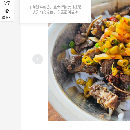
分享
下单疑难解答，重大折扣及时提醒
进海淘交流群，专属福利活动
赚返利
又来吃日料了，品质稳定价格实在
5
1
2小时前
又去皮爷喝下午茶了，香蕉布朗尼超好吃
呀
4
5
2天前