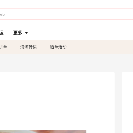
运
更多
拼单
海淘转运
晒单活动