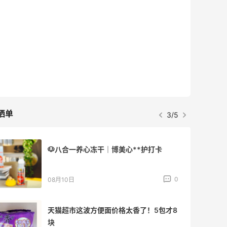
晒单
3/5
🐶八合一养心冻干｜博美心**护打卡
0
08月10日
天猫超市这波方便面价格太香了！5包才8
块