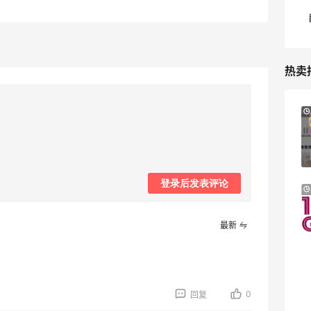
热卖
Macy's：Lancome 兰蔻美妆大促低至5折
11天2小时
满赠三重好礼
低门槛入手7件套
Macy's
登录后发表评论
即将截止！iHerb ：88全球好物节！选购
11小时
日常保健、健身补剂、护肤洗护等
无门槛7.5折
最新
iHerb
Nugnes INT：夏日大牌促销！关注巴黎世
1天17小时
家、YSL、蒙口、CHLOE
0
回复
低至5折