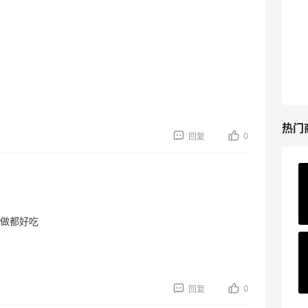
Nugnes INT
Macy's：美妆10日闪促精选低至5折 8/9
2小时
更新
今日关注：裴礼康面霜、倩碧水磁场系列等
Macy's
热门
0
回复
Matte Collection
最高3%返利
511人获得返利
做都好吃
ERGO Baby
4%返利
62人获得返利
0
回复