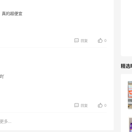
Belly Bandit
4%返利
，真的超便宜
42人获得返利
TIMEBEAM (US)
最高10%返利
0
回复
286人获得返利
精选
吖
终于喝到古茗这杯泰橘糯米酸奶了，太好
喝了
0
08月10日
0
回复
更多...
海淘好物分享～