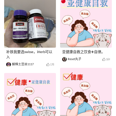
补铁我要选swisse，iHerb可以
亚健康自救之饮食➕自律。
入
Reset丸子
169
酸辣土豆丝1117
178