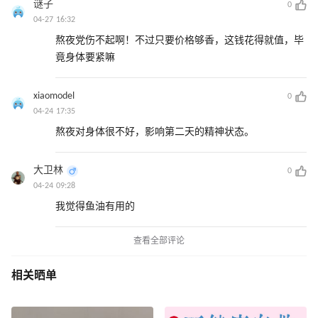
谜子
0
04-27 16:32
熬夜党伤不起啊！不过只要价格够香，这钱花得就值，毕
竟身体要紧嘛
xiaomodel
0
04-24 17:35
熬夜对身体很不好，影响第二天的精神状态。
大卫林
0
04-24 09:28
我觉得鱼油有用的
查看全部评论
相关晒单