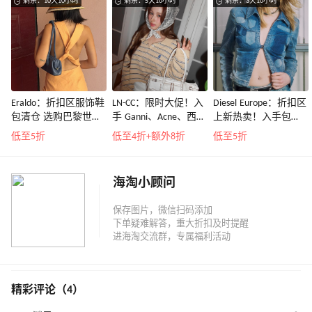
剩余：10天10小时
剩余：5天10小时
剩余：3天10小时
Eraldo：折扣区服饰鞋
LN-CC：限时大促！入
Diesel Europe：折扣区
包清仓 选购巴黎世
手 Ganni、Acne、西太
上新热卖！入手包
家、Toteme、西太后
后等
袋、服饰、鞋履等
低至5折
低至4折+额外8折
低至5折
等
海淘小顾问
精彩评论（4）