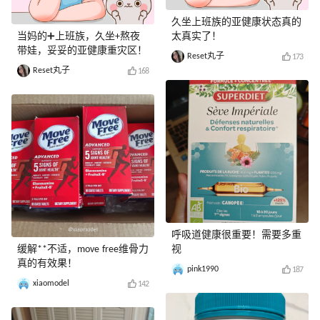
久坐上班族的亚健康状态真的
当妈的➕上班族，久坐+熬夜
太真实了！
带娃，妥妥的亚健康重灾区！
Reset丸子
173
Reset丸子
168
呼吸道健康很重要！需要多重
缓解**不适，move free维骨力
视
真的有效果！
pink1990
187
xiaomodel
142