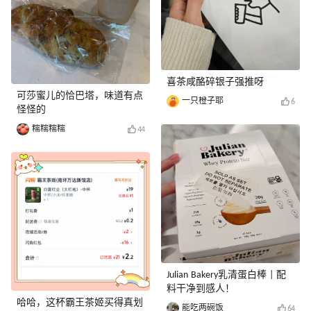
喜茶咸酪碎银子强推呀
可莎蜜儿的恰巴塔，味道有点
一只橙子耶
6
怪怪的
糯糯糯糯
44
Julian Bakery乳清蛋白棒 | 配
料干净到感人！
哈哈，这杯霸王茶姬买得真划
能吃两碗饭
64