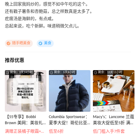
晚上回家我妈炒的，感觉不如中午吃的这个。
还有戳子薯条和杏鲍菇，总之样数真是太多了。
疙瘩汤是海鲜的，有点咸。
总起来说，吃个新鲜。味道稍微欠点儿。
随手晒美食
美食
推荐优惠
剩余：3天14小时
剩余：5天8小时
剩余：13天11小时
【55专享】Bobbi
Columbia Sportswear：
Macy's：Lancome 兰蔻
Brown 美网：美妆礼
夏季大促！哥伦比亚
美妆大促低至5折 满赠
遇！满$150立省$50
运动热卖
三重好礼
满赠正装橘子眼霜+精华唇蜜等好礼
低至6折
低门槛入手7件套