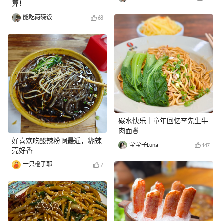
算！
能吃两碗饭
68
碳水快乐｜童年回忆李先生牛
肉面🍜
好喜欢吃酸辣粉啊最近，糊辣
莹莹子Luna
147
壳好香
一只橙子耶
7