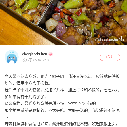
1
/
9
qiaoqiaoshuimu
+关注
发布于 05-02 22:08
今天带老妹去吃饭，她选了戳子肉，我还真没吃过。应该就是铁板
炒的，但用小方盒子盛着。
我们点了个四人套餐，又加了几样，加上打卡和v8送的，七七八八
加起来得有十几戳子了。
这么多样，最爱吃的竟然是甜不辣，掌中宝也不错的。
那个鲈鱼感觉是腌制的，不太好吃。大虾是送的，我觉得还不错呢
～
麻辣钉螺这种做法很好吃，酱汁味道调的很不错，吃起来很上头。