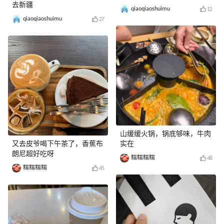
去新疆
qiaoqiaoshuimu
12
qiaoqiaoshuimu
27
山缓缓火锅，锅底够味，牛肉
又去皮爷喝下午茶了，香蕉布
实在
朗尼超好吃呀
糯糯糯糯
48
糯糯糯糯
45