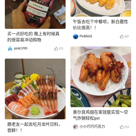
午饭去吃个中餐呗，新白鹿性
价比很高！！
买一点好吃的 晚上有时候真
Pinkfield
147
的很容易冲动购物
pink1990
175
奥尔良鸡翅在家就能实现～空
气炸锅轻松get
跟老友一起去吃月龙吟日料，
小小巧巧巧克力
153
尝鲜！！