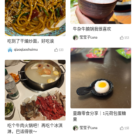
牛杂牛腩锅我很喜欢
莹莹子Luna
153
吃到了干煸炒面，好吃诶
qiaoqiaoshuimu
133
童趣零食分享｜1元荷包蛋糖
果
吃个牛肉火锅吧！再吃个冰淇
莹莹子Luna
158
淋，巴适得很～