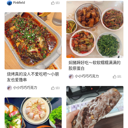
Pinkfield
183
焖猪蹄好吃～软软糯糯满满的
胶原蛋白
烧烤真的没人不爱吃吧～小朋
小小巧巧巧克力
181
友也爱撸串
小小巧巧巧克力
183