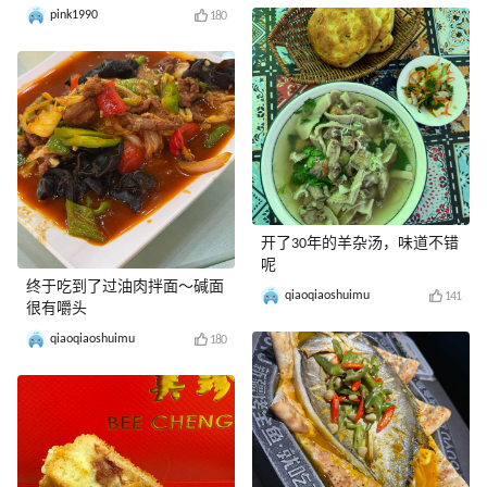
pink1990
180
开了30年的羊杂汤，味道不错
呢
终于吃到了过油肉拌面～碱面
qiaoqiaoshuimu
141
很有嚼头
qiaoqiaoshuimu
180