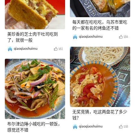
每天都在吃吃吃，乌苏市里吃
的一家有名的烤鱼还不错
美珍香的芝士肉干吐司吃到
qiaoqiaoshuimu
184
了，就很一般
qiaoqiaoshuimu
161
无奖竞猜，吃这两盘花了多少
钱？
布尔津边陲小城吃的一顿饭，
qiaoqiaoshuimu
158
感觉还不错