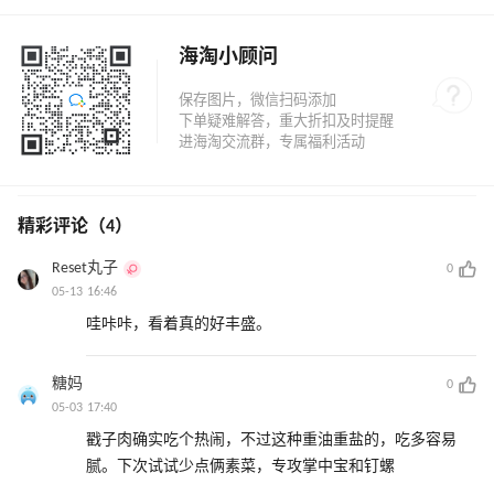
海淘小顾问
精彩评论（4）
Reset丸子
0
05-13 16:46
哇咔咔，看着真的好丰盛。
糖妈
0
05-03 17:40
戳子肉确实吃个热闹，不过这种重油重盐的，吃多容易
腻。下次试试少点俩素菜，专攻掌中宝和钉螺