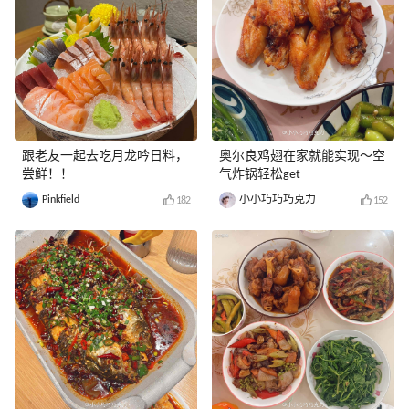
跟老友一起去吃月龙吟日料，
奥尔良鸡翅在家就能实现～空
尝鲜！！
气炸锅轻松get
Pinkfield
小小巧巧巧克力
182
152