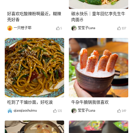
好喜欢吃酸辣粉啊最近，糊辣
碳水快乐｜童年回忆李先生牛
壳好香
肉面🍜
一只橙子耶
莹莹子Luna
5
107
吃到了干煸炒面，好吃诶
牛杂牛腩锅我很喜欢
qiaoqiaoshuimu
莹莹子Luna
131
149