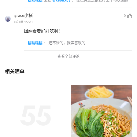
糯糯糯糯
回复
@Reset丸子
：
星巴克还是很受打工牛马欢迎的
grace小猪
0
06-08 15:20
姐妹看着好好吃啊！
糯糯糯糯
：
还不错的，我蛮喜欢的
查看全部评论
相关晒单