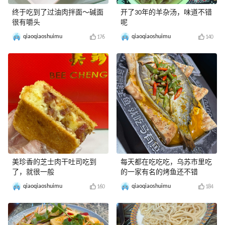
终于吃到了过油肉拌面～碱面
开了30年的羊杂汤，味道不错
很有嚼头
呢
qiaoqiaoshuimu
qiaoqiaoshuimu
176
140
美珍香的芝士肉干吐司吃到
每天都在吃吃吃，乌苏市里吃
了，就很一般
的一家有名的烤鱼还不错
qiaoqiaoshuimu
qiaoqiaoshuimu
160
184