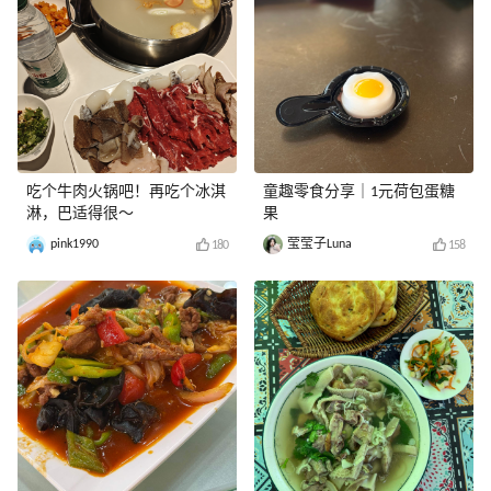
吃个牛肉火锅吧！再吃个冰淇
童趣零食分享｜1元荷包蛋糖
淋，巴适得很～
果
pink1990
莹莹子Luna
180
158