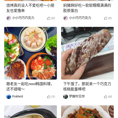
烧烤真的没人不爱吃吧～小朋
焖猪蹄好吃～软软糯糯满满的
友也爱撸串
胶原蛋白
小小巧巧巧克力
小小巧巧巧克力
183
181
跟老友一起吃need韩国料理，
下午饿了，那就来一个巧克力
还不错哦～
核桃能量棒吧
Pinkfield
梦醒时见你
170
168