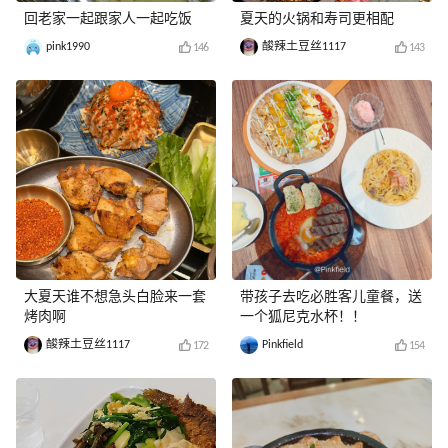
回老家一起跟家人一起吃饭
夏天的火锅和寿司更相配
pink1990
酸辣土豆丝1117
146
143
大夏天谁不想急头白脸来一套
带孩子去吃必胜客儿童餐，送
烤肉啊
一个狐尼克水杯！！
酸辣土豆丝1117
Pinkfield
172
154