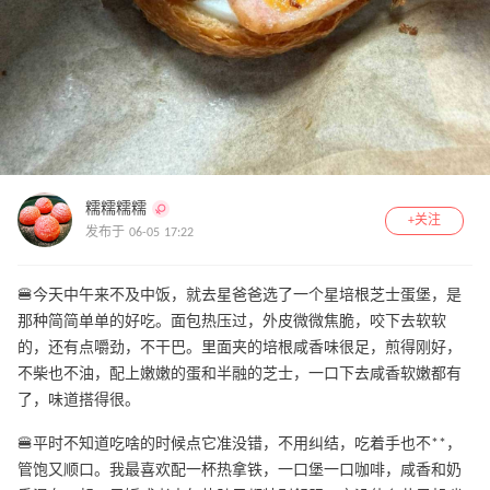
糯糯糯糯
+关注
发布于 06-05 17:22
🍔今天中午来不及中饭，就去星爸爸选了一个星培根芝士蛋堡，是
那种简简单单的好吃。面包热压过，外皮微微焦脆，咬下去软软
的，还有点嚼劲，不干巴。里面夹的培根咸香味很足，煎得刚好，
不柴也不油，配上嫩嫩的蛋和半融的芝士，一口下去咸香软嫩都有
了，味道搭得很。
🍔平时不知道吃啥的时候点它准没错，不用纠结，吃着手也不**，
管饱又顺口。我最喜欢配一杯热拿铁，一口堡一口咖啡，咸香和奶