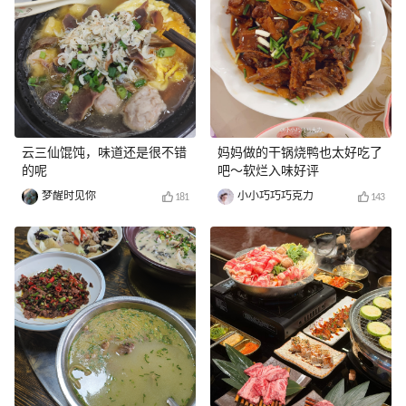
云三仙馄饨，味道还是很不错
妈妈做的干锅烧鸭也太好吃了
的呢
吧～软烂入味好评
梦醒时见你
小小巧巧巧克力
181
143