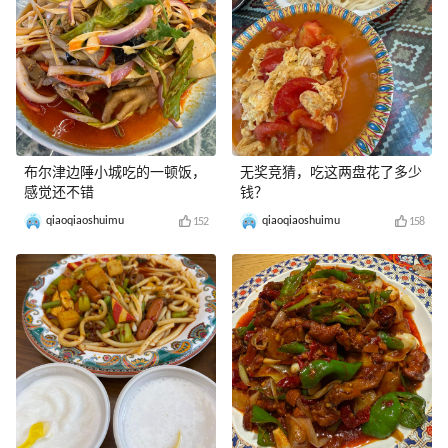
布尔津边陲小城吃的一顿饭，
无奖竞猜，吃这两盘花了多少
感觉还不错
钱？
qiaoqiaoshuimu
qiaoqiaoshuimu
152
158