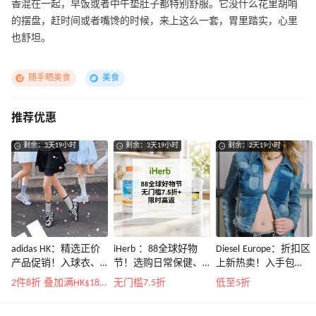
香混在一起，早饭或者中午垫肚子都特别舒服。它没什么花里胡哨
的摆盘，赶时间或者嘴馋的时候，来上这么一套，胃里踏实，心里
也舒坦。
随手晒美食
美食
推荐优惠
剩余：3天19小时
剩余：3天19小时
剩余：2天19小时
adidas HK：精选正价
iHerb ：88全球好物
Diesel Europe：折扣区
产品促销！入球衣、
节！选购日常保健、
上新热卖！入手包
金属银跆拳道鞋等
健身补剂、护肤洗护
袋、服饰、鞋履等
2件8折 叠加满HK$1800-100
无门槛7.5折
低至5折
等