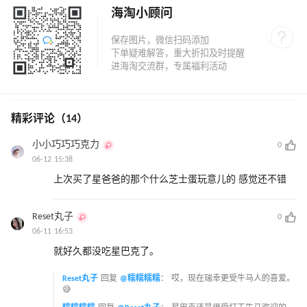
海淘小顾问
精彩评论（14）
小小巧巧巧克力
0
06-12 15:38
上次买了星爸爸的那个什么芝士蛋玩意儿的 感觉还不错
Reset丸子
0
06-11 16:53
就好久都没吃星巴克了。
Reset丸子
回复
@糯糯糯糯
：
哎，现在瑞幸更受牛马人的喜爱。
😅