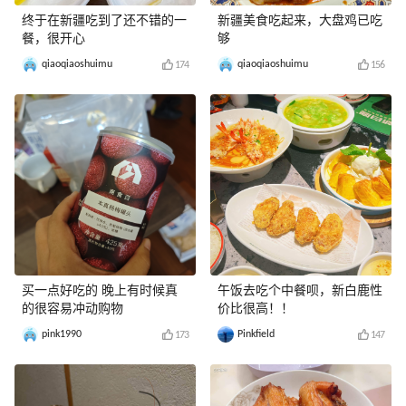
终于在新疆吃到了还不错的一
新疆美食吃起来，大盘鸡已吃
餐，很开心
够
qiaoqiaoshuimu
qiaoqiaoshuimu
174
156
买一点好吃的 晚上有时候真
午饭去吃个中餐呗，新白鹿性
的很容易冲动购物
价比很高！！
pink1990
Pinkfield
173
147