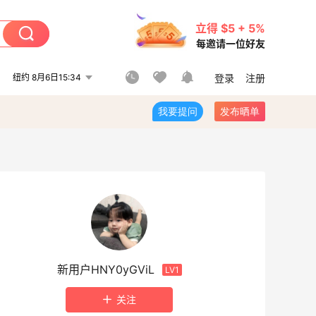
立得 $5 + 5%
每邀请一位好友
纽约 8月6日15:34
登录
注册
我要提问
发布晒单
新用户HNY0yGViL
LV1
关注