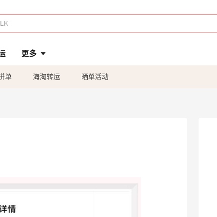
运
更多
拼单
海淘转运
晒单活动