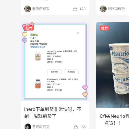
能吃两碗饭
143
能吃两碗饭
推荐
推荐
iherb下单到货非常快呀，不
Cfl买Neur
到一周就到货了
一点货！！
弯弯的月亮
165