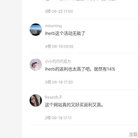
6011人成功下单
5楼
06-22 11:00
Biōkreativ
misunting
30%返利
iherb这个活动无敌了
54人获得返利
4楼
06-19 09:55
Eileen Fisher
最高2%返利
小小巧巧巧克力
5134人获得返利
iherb的返利也太高了吧。居然有14%
Matte Collection
3楼
06-18 17:20
最高3%返利
510人获得返利
Reset丸子
这个网站真的又好买返利又高。
2楼
06-18 17:11
加载
开奖｜社区7月常规主题活动名单公布