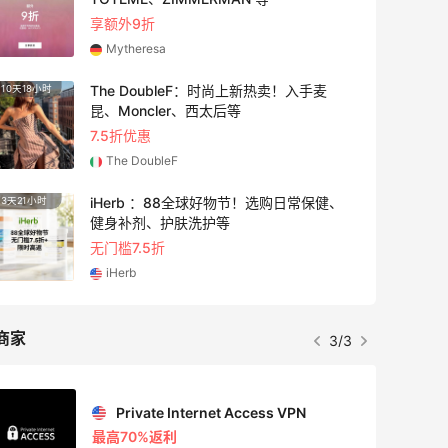
享额外9折
Mytheresa
The DoubleF：时尚上新热卖！入手麦
10天18小时
2天21
昆、Moncler、西太后等
7.5折优惠
The DoubleF
iHerb ：88全球好物节！选购日常保健、
3天21小时
9小时
健身补剂、护肤洗护等
无门槛7.5折
iHerb
商家
3/3
Private Internet Access VPN
最高70%返利