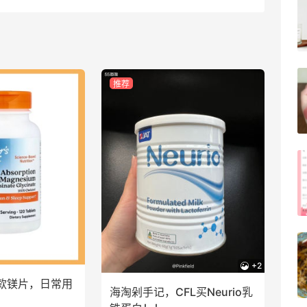
4
08月05日
FWRD黑五2026海淘奢侈品折扣力度大
推荐
吗？
3
08月05日
FWRD美网2026黑五海淘活动什么时候
开始？
3
08月05日
【黑五海淘攻略】Bobbi Brown黑五
2026海淘折扣预测！
+2
款镁片，日常用
1
08月05日
海淘剁手记，CFL买Neurio乳