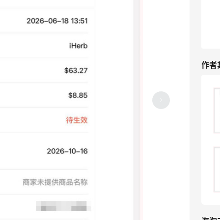
作者
海淘囤货小技巧，一单省下不少开销
06-18
1
618囤货iHerb7.3折+高返14%入手
06-18
1