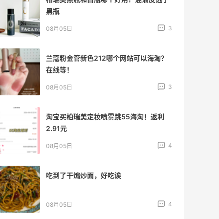
黑瓶
3
08月05日
兰蔻粉金管新色212哪个网站可以海淘？
在线等！
3
08月05日
淘宝买柏瑞美定妆喷雾跳55海淘！返利
2.91元
4
08月05日
吃到了干煸炒面，好吃诶
4
08月05日