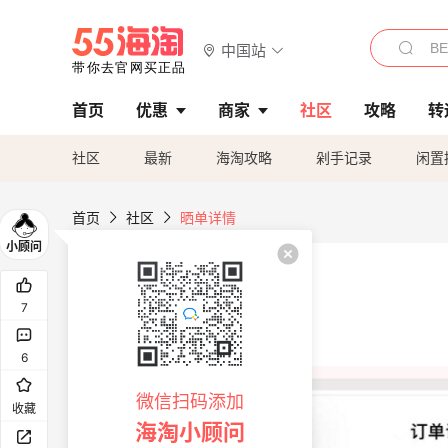
中国站
首页
优惠
商家
社区
攻略
转
社区
最新
海淘攻略
剁手记录
闲置
首页
社区
晒单详情
7
6
微信扫码添加
收藏
海淘小顾问