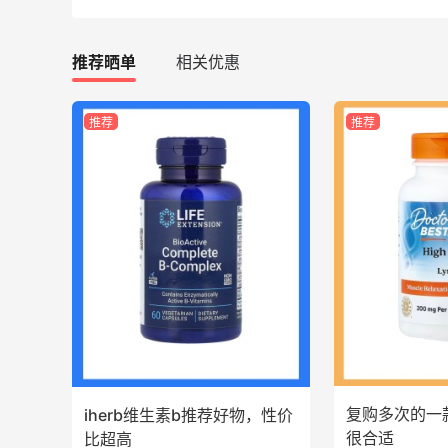
1
1
08月06日
推荐晒单
相关优惠
Bobbi Brown美网2026黑五海淘活动什
推荐
推荐
么时候开始？
3
1
08月06日
碳水快乐｜童年回忆李先生牛肉面🍜
3
3
08月06日
户外运动防-晒｜蜜丝婷开挂摇摇乐实测
🏃
复购多次的一
iherb维生素b推荐好物，性价
3
2
08月06日
很合适
比超高