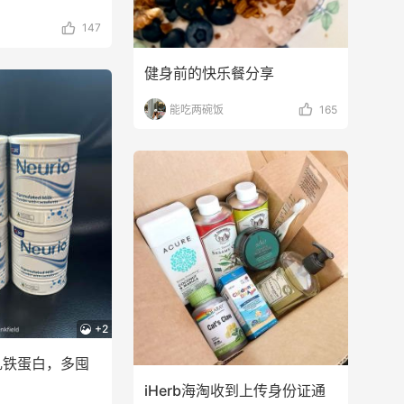
147
健身前的快乐餐分享
能吃两碗饭
165
+2
io乳铁蛋白，多囤
iHerb海淘收到上传身份证通