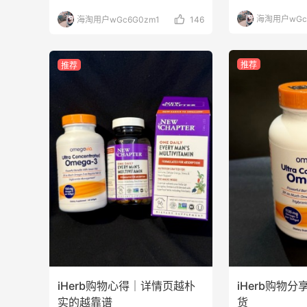
海淘用户wGc
海淘用户wGc6G0zm1
146
推荐
推荐
iHerb购物心得｜详情页越朴
iHerb购物
实的越靠谱
货