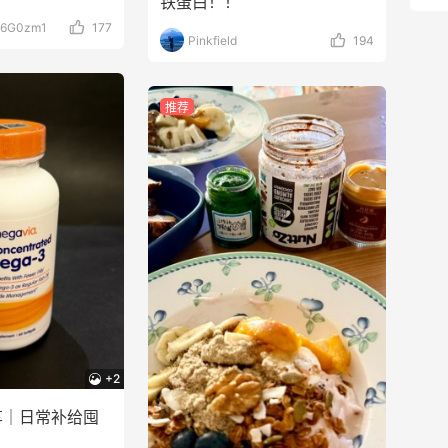
铁蛋白！！
6G0zm1
177
Pinkfield
194
推荐
+2
分享｜日常补给囤