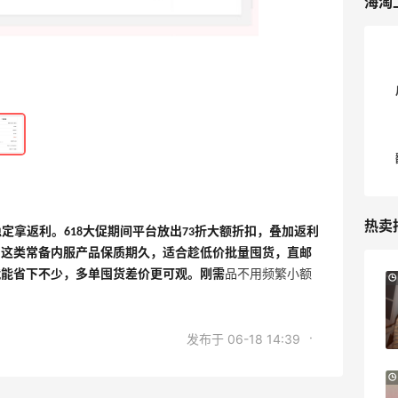
海淘
热卖
能稳定拿返利。618大促期间平台放出73折大额折扣，叠加返利
片这类常备内服产品保质期久，适合趁低价批量囤货，直邮
就能省下不少，多单囤货差价更可观。刚需
品不用频繁小额
9小时
Sandro us：限时闪促！法式美衣精选
低至2折 千鸟格连衣裙$95
Sandro us
·
发布于 06-18 14:39
【55专享】Base Blu：时尚上新热卖 关注
3天21小时
PRADA、LOEWE、加拿大鹅等