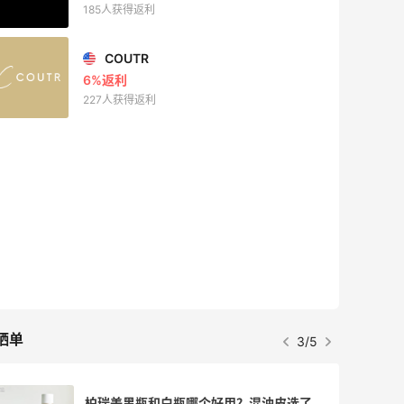
185人获得返利
COUTR
6%返利
227人获得返利
晒单
3/5
柏瑞美黑瓶和白瓶哪个好用？混油皮选了