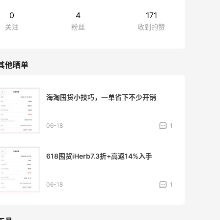
0
4
171
关注
粉丝
收到的赞
其他晒单
海淘囤货小技巧，一单省下不少开销
06-18
1
618囤货iHerb7.3折+高返14%入手
06-18
1