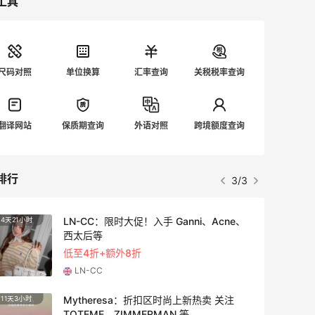
工具
尺码对照
单位换算
汇率查询
关税税率查询
翻译网站
保质期查询
外语对照
跨境额度查询
排行
3/3
LN-CC：限时大促！入手 Ganni、Acne、
4天21小时
3天21
西太后等
低至4折+额外8折
LN-CC
Mytheresa：折扣区时尚上新热卖 关注
11天3小时
4天15
TOTEME、ZIMMERMAN 等