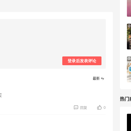
享9折优惠
Base Blu
Bloomingdales：时尚热卖！入手珑骧、
3天9小时
Tory Burch、拉夫劳伦等
每满$100返$25礼卡
Bloomingdales
Bloomingdales：美妆大促！入手 Dior、
3天9小时
登录后发表评论
Prada、TF 等
满$200享8.5折优惠+部分送好礼
最新
Bloomingdales
买
热门
0
回复
ERGO Baby
4%返利