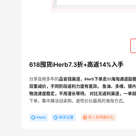
618囤货iHerb7.3折+高返14%入手
分享自用多年的
品省钱渠道，iHerb下单走55海淘通道
双重减价，不同阶段返利力度有差异。 鱼油、多维、镁
物流速度稳定，不用漫长等待。 对比无返利渠道，一单
、
adidas HK：精选正价产品促销！入球
3天21小时
下单，集中蹲活动采购，是性价比最高的海淘方式。
衣、金属银跆拳道鞋等
2件8折 叠加满HK$1800-100
adidas HK
iHerb
剁手记录
新人首晒赢好礼
【55专享】Bobbi Brown 美网：美妆礼
4天15小时
遇！满$150立省$50