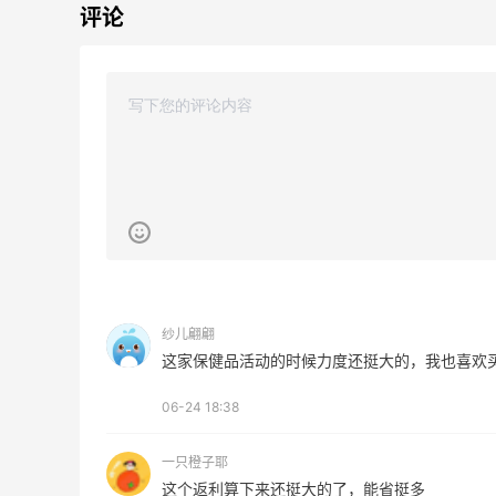
评论
满赠正装橘子眼霜+精华唇蜜等好礼
Bobbi Brown
Diesel Europe：折扣区上新热卖！入手包
2天21小时
袋、服饰、鞋履等
低至5折
Diesel Europe
9小时
Maje US：限时闪促！入手明星同款服饰
精选低至2折
Maje US
纱儿翩翩
这家保健品活动的时候力度还挺大的，我也喜欢
06-24 18:38
Mac Duggal
一只橙子耶
最高2%返利
这个返利算下来还挺大的了，能省挺多