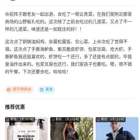
🍥前阵子跟老友一起出游，去吃了一顿云贵菜，在我们家附近那家
商场的山野板扎吃的。这次除了之前去吃过的几道菜，又点了不一
样的几道菜，味道还是一如既往的好！！
这次点了铜锅油焖鸡、杂菌松露饭、空心菜、上🍥次吃了觉得不
错。这次点了手撕海鲈鱼、紫苏脆皮虾饼、包浆豆腐、炝大虾。手
撕鲈鱼我还挺喜欢的，虾饼吃一个还行，多了还是有点腻的，毕竟
是油炸出来的。包浆豆腐也还行，我们家孩子也要吃。嗯，很不错
的午餐，下次还要去吃，哈哈哈！
随手晒美食
美食
推荐优惠
剩余：3天18小时
剩余：2天12小时
剩余：5天12小时