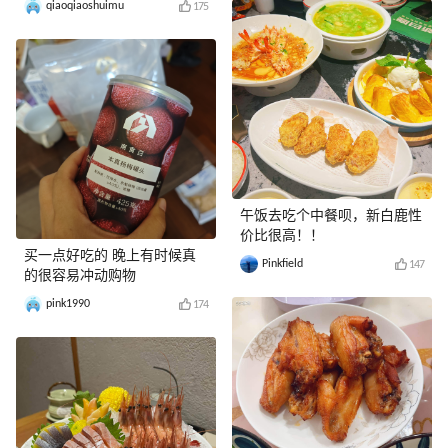
qiaoqiaoshuimu
175
午饭去吃个中餐呗，新白鹿性
价比很高！！
买一点好吃的 晚上有时候真
Pinkfield
147
的很容易冲动购物
pink1990
174