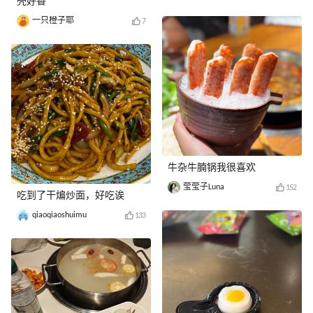
壳好香
一只橙子耶
7
牛杂牛腩锅我很喜欢
莹莹子Luna
152
吃到了干煸炒面，好吃诶
qiaoqiaoshuimu
133