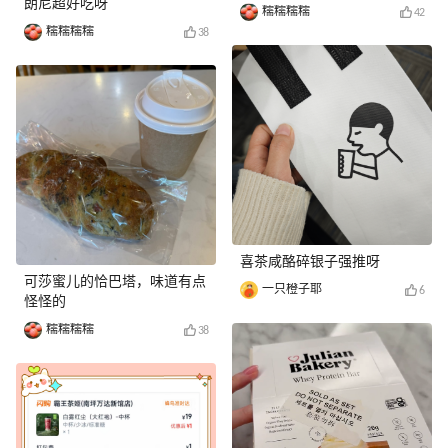
朗尼超好吃呀
糯糯糯糯
42
糯糯糯糯
38
喜茶咸酪碎银子强推呀
可莎蜜儿的恰巴塔，味道有点
一只橙子耶
6
怪怪的
糯糯糯糯
38