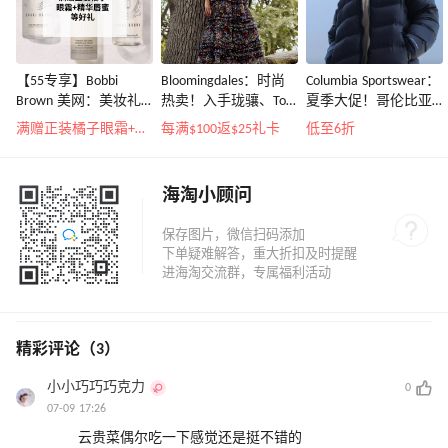
【55专享】Bobbi
Bloomingdales：时尚
Columbia Sportswear：
Brown 美网：美妆礼
热卖！入手珑骧、Tory
夏季大促！哥伦比亚
遇！满$150立省$50
Burch、拉夫劳伦等
运动热卖
满赠正装橘子眼霜+精华唇蜜等好礼
每满$100返$25礼卡
低至6折
海淘小顾问
精彩评论（3）
小小巧巧巧克力
0
07-09 17:26
云贵菜偶尔吃一下感觉还是挺不错的