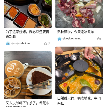
为了这家烧烤，我必然还要再
贴秋膘啦，今天吃冰煮羊
去新疆
qiaoqiaoshuimu
5
qiaoqiaoshuimu
17
山缓缓火锅，锅底够味，牛肉
又去皮爷喝下午茶了，香蕉布
实在