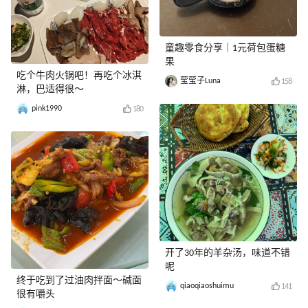
童趣零食分享｜1元荷包蛋糖
果
吃个牛肉火锅吧！再吃个冰淇
莹莹子Luna
158
淋，巴适得很～
pink1990
180
开了30年的羊杂汤，味道不错
呢
终于吃到了过油肉拌面～碱面
qiaoqiaoshuimu
141
很有嚼头