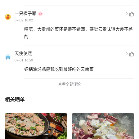
一只橙子耶
0
07-02 10:02
嘻嘻，大贵州的菜还是很不错滴，感觉云贵味道大差不差
的
天使使然
0
07-01 16:50
铜锅油焖鸡是我吃到最好吃的云南菜
查看全部评论
相关晒单