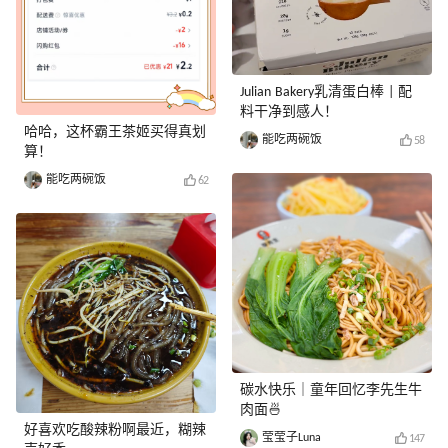
Julian Bakery乳清蛋白棒 | 配
料干净到感人！
哈哈，这杯霸王茶姬买得真划
能吃两碗饭
58
算！
能吃两碗饭
62
碳水快乐｜童年回忆李先生牛
肉面🍜
好喜欢吃酸辣粉啊最近，糊辣
莹莹子Luna
147