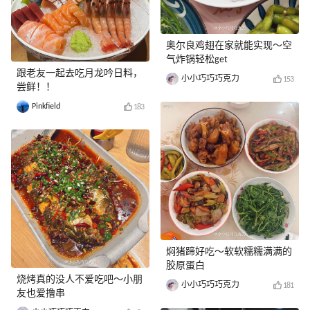
奥尔良鸡翅在家就能实现～空
气炸锅轻松get
跟老友一起去吃月龙吟日料，
小小巧巧巧克力
153
尝鲜！！
Pinkfield
183
焖猪蹄好吃～软软糯糯满满的
胶原蛋白
烧烤真的没人不爱吃吧～小朋
小小巧巧巧克力
181
友也爱撸串