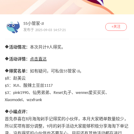
55小管家-JJ
+关注
发布于 2025-09-03 14:57:21
🔶活动情况：
本次共计9人得奖。
🔶活动详情：
点击直达
🔶得奖名单：
如有疑问，可私信55管家-JJ。
$8：赵美云
$5：XUI、酸辣土豆丝1117
$3：pink1990、仙男弟弟、Reset丸子、wennes爱买买买、
Xiaomodel、wzxfrank
🔶小编点评：
首先恭喜在8月海淘剁手记得奖的小伙伴，本月大家晒单数量较少，
所以奖项有部分调整，9月的剁手活动大家能够积极分享海淘下单记
录。没有得奖的小伙伴也不要灰心，目前还有其他活动都在进行