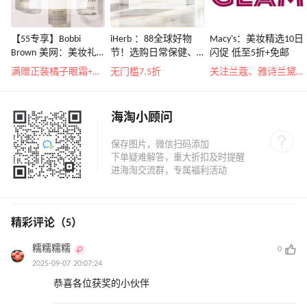
【55专享】Bobbi
iHerb ：88全球好物
Macy's：美妆精选10日
Brown 美网：美妆礼
节！选购日常保健、
闪促 低至5折+免邮
遇！满$150立省$50
健身补剂、护肤洗护
满赠正装橘子眼霜+精华唇蜜等好礼
无门槛7.5折
关注兰蔻、雅诗兰黛等 每日更新
等
海淘小顾问
精彩评论（5）
糯糯糯糯
0
2025-09-07 20:07:24
恭喜各位获奖的小伙伴