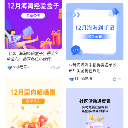
【12月海淘经验盒子】得奖名
单公布！恭喜各位小伙伴！
12月海淘剁手记得奖名单公
55小管家-JJ
180
布！奖励将在近期
55小管家-JJ
191