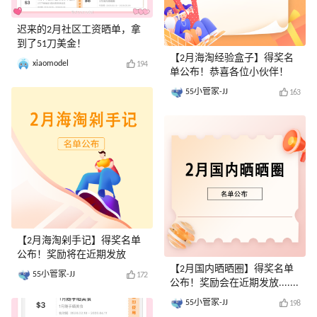
迟来的2月社区工资晒单，拿
到了51刀美金！
【2月海淘经验盒子】得奖名
xiaomodel
194
单公布！恭喜各位小伙伴！
55小管家-JJ
163
【2月海淘剁手记】得奖名单
公布！奖励将在近期发放
【2月国内晒晒圈】得奖名单
55小管家-JJ
172
公布！奖励会在近期发放.......
55小管家-JJ
198