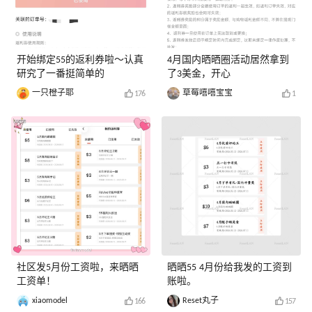
开始绑定55的返利券啦～认真
4月国内晒晒圈活动居然拿到
研究了一番挺简单的
了3美金，开心
一只橙子耶
草莓嘻嘻宝宝
176
1
社区发5月份工资啦，来晒晒
晒晒55 4月份给我发的工资到
工资单！
账啦。
xiaomodel
Reset丸子
166
157