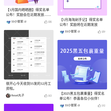
【1月国内晒晒圈】得奖名单
公布！奖励会在近期发放.......
【1月海淘剁手记】得奖名单
55小管家-JJ
186
公布！奖励将在近期发放
55小管家-JJ
189
很开心今天收到55发的12月工
资啦。
【2025黑五包裹重量】得奖名
Reset丸子
163
单公布！恭喜各位小伙伴！
55小管家-JJ
192