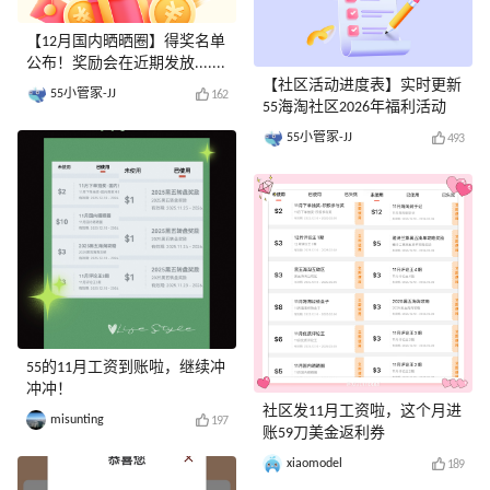
【12月国内晒晒圈】得奖名单
公布！奖励会在近期发放.......
【社区活动进度表】实时更新
55小管家-JJ
162
55海淘社区2026年福利活动
55小管家-JJ
493
55的11月工资到账啦，继续冲
冲冲！
社区发11月工资啦，这个月进
misunting
197
账59刀美金返利券
xiaomodel
189