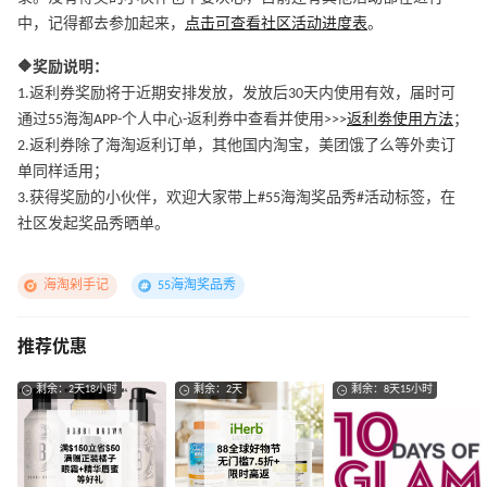
中，记得都去参加起来，
点击可查看社区活动进度表
。
🔶奖励说明：
1.返利券奖励将于近期安排发放，发放后30天内使用有效，届时可
通过55海淘APP-个人中心-返利券中查看并使用>>>
返利劵使用方法
；
2.返利券除了海淘返利订单，其他国内淘宝，美团饿了么等外卖订
单同样适用；
3.获得奖励的小伙伴，欢迎大家带上#55海淘奖品秀#活动标签，在
社区发起奖品秀晒单。
海淘剁手记
55海淘奖品秀
推荐优惠
剩余：2天18小时
剩余：2天
剩余：8天15小时