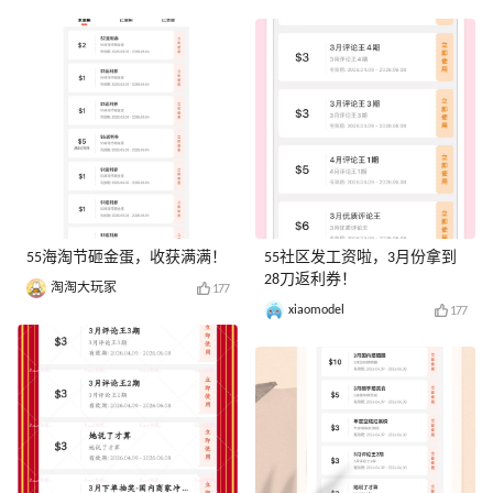
55海淘节砸金蛋，收获满满！
55社区发工资啦，3月份拿到
28刀返利券！
淘淘大玩家
177
xiaomodel
177