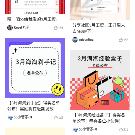
晒一晒55给我发的3月工资。
分享社区3月工资，正好周末
Reset丸子
164
去happy下！
misunting
167
【3月海淘剁手记】得奖名单
公布！奖励将在近期发放
【3月海淘经验盒子】得奖名
55小管家-JJ
182
单公布！恭喜各位小伙伴！
55小管家-JJ
211