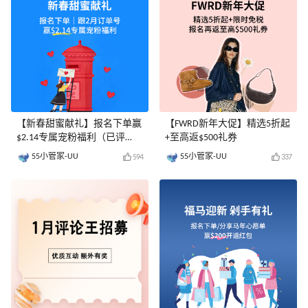
【新春甜蜜献礼】报名下单赢
【FWRD新年大促】精选5折起
$2.14专属宠粉福利（已评
+至高返$500礼券
奖）
55小管家-UU
55小管家-UU
594
337