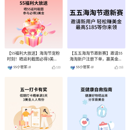
【55福利大放送】海淘节宠粉
【五五海淘节邀新赛】邀请55
时刻！晒返利截图必得3美金-
海淘新户注册下单，赢美金奖
已评奖
励-已评奖
55小管家-JJ
55小管家-JJ
530
358