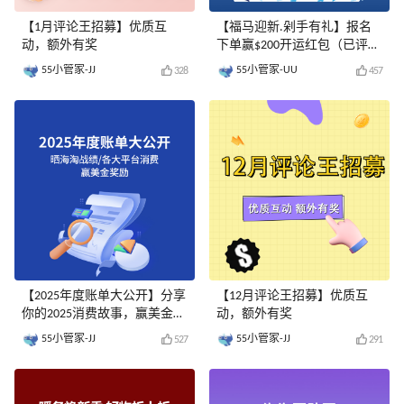
【1月评论王招募】优质互
【福马迎新.剁手有礼】报名
动，额外有奖
下单赢$200开运红包（已评
奖）
55小管家-JJ
55小管家-UU
328
457
【2025年度账单大公开】分享
【12月评论王招募】优质互
你的2025消费故事，赢美金奖
动，额外有奖
励
55小管家-JJ
55小管家-JJ
527
291