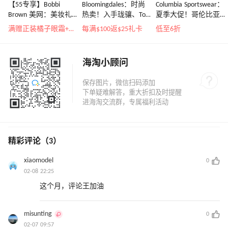
【55专享】Bobbi
Bloomingdales：时尚
Columbia Sportswear：
Brown 美网：美妆礼
热卖！入手珑骧、Tory
夏季大促！哥伦比亚
遇！满$150立省$50
Burch、拉夫劳伦等
运动热卖
满赠正装橘子眼霜+精华唇蜜等好礼
每满$100返$25礼卡
低至6折
海淘小顾问
精彩评论（3）
xiaomodel
0
02-08 22:25
这个月，评论王加油
misunting
0
02-07 09:57