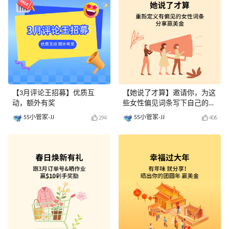
【3月评论王招募】优质互
【她说了才算】邀请你，为这
动，额外有奖
些女性偏见词条写下自己的注
释！
55小管家-JJ
55小管家-JJ
294
406