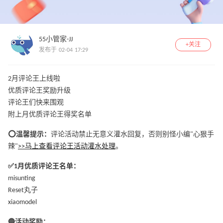
55小管家-JJ
+关注
发布于 02-04 17:29
2月评论王上线啦
优质评论王奖励升级
评论王们快来围观
附上月优质评论王得奖名单
⭕️温馨提示：
评论活动禁止无意义灌水回复，否则别怪小编"心狠手
辣"
>>马上查看评论王活动灌水处理
。
✅1月优质评论王名单：
misunting
Reset丸子
xiaomodel
🔵活动奖励：