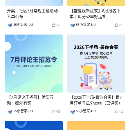
开奖｜社区7月常规主题活动
【盛夏焕新狂欢】8月报名下
名单公布
单｜瓜分$200好运礼
55小管家-UU
55小管家-UU
197
215
【7月评论王招募】优质互
【2026下半场·暑你会买】跟7
动，额外有奖
月订单号瓜分$200（已评奖）
55小管家-UU
55小管家-UU
465
410