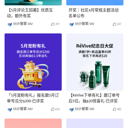
【5月评论王招募】优质互
开奖｜社区4月常规主题活动
动，额外有奖
名单公布
55小管家-UU
55小管家-UU
397
247
「5月宠粉有礼」报名跟5月订
【RéVive下单有礼】跟订单号
单号瓜分$200-已评奖
后5位，抽$20惊喜礼-已评奖
55小管家-UU
55小管家-UU
610
982