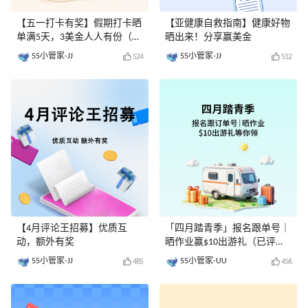
【五一打卡有奖】假期打卡晒
【亚健康自救指南】健康好物
单满5天，3美金人人有份（已
晒出来！分享赢美金
评奖）
55小管家-JJ
55小管家-JJ
524
512
【4月评论王招募】优质互
「四月踏青季」报名跟单号｜
动，额外有奖
晒作业赢$10出游礼（已评
奖）
55小管家-JJ
55小管家-UU
485
456