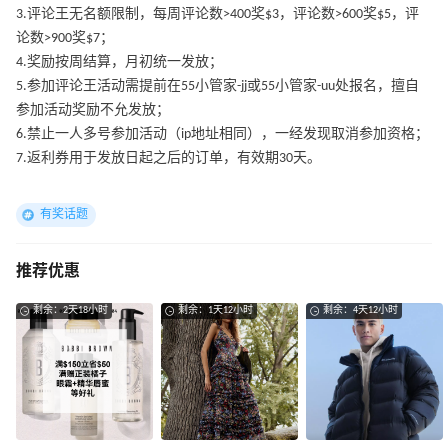
3.评论王无名额限制，每周评论数>400奖$3，评论数>600奖$5，评
论数>900奖$7；
4.奖励按周结算，月初统一发放；
5.参加评论王活动需提前在55小管家-jj或55小管家-uu处报名，擅自
参加活动奖励不允发放；
6.禁止一人多号参加活动（ip地址相同），一经发现取消参加资格；
7.返利券用于发放日起之后的订单，有效期30天。
有奖话题
推荐优惠
剩余：2天18小时
剩余：1天12小时
剩余：4天12小时