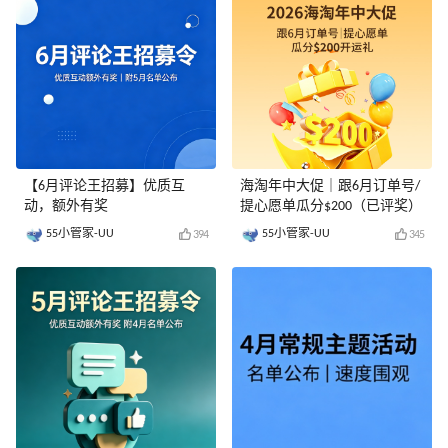
【6月评论王招募】优质互
海淘年中大促｜跟6月订单号/
动，额外有奖
提心愿单瓜分$200（已评奖）
55小管家-UU
55小管家-UU
394
345