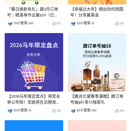
「春日焕新有礼」跟3月订单
【幸福过大年】晒出你的团圆
号｜晒凑单作业赢$10（已评
年！分享赢美金
奖）
55小管家-UU
55小管家-JJ
691
397
【2026马年限定盘点】得奖名
【雅诗兰黛春季满赠】跟订单
单公布啦！奖励将在近期发
号抽$8+享55独家礼
放......
55小管家-JJ
55小管家-UU
163
664