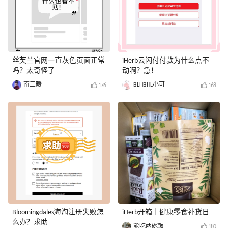
丝芙兰官网一直灰色页面正常
iHerb云闪付付款为什么点不
吗？太奇怪了
动啊？急！
南三暖
BLHBHL小可
176
168
Bloomingdales海淘注册失败怎
iHerb开箱｜健康零食补货日
么办？求助
能吃两碗饭
180