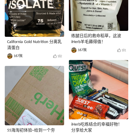
练腿日后的救命稻草，这波
California Gold Nutrition 分离乳
iHerb羊毛薅得值！
清蛋白
167我
181
167我
182
iHerb吃练结合的幸福好物！
55海淘初体验~给到一个夯
分享给大家