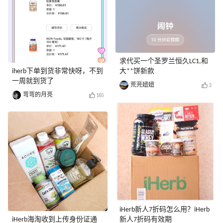
求代买一个圣罗兰恒久LC1,和
iherb下单到货非常快呀，不到
大**饼新款
一周就到货了
荒芫妞妞
3
弯弯的月亮
165
iHerb新人7折码怎么用？iHerb
iHerb海淘收到上传身份证通
新人7折码有效期