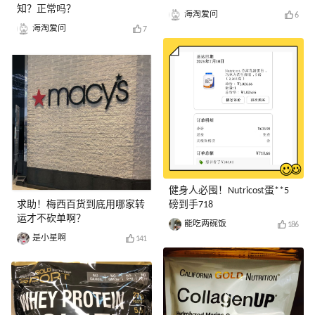
知？正常吗？
海淘爱问
6
海淘爱问
7
健身人必囤！Nutricost蛋**5
求助！梅西百货到底用哪家转
磅到手718
运才不砍单啊？
能吃两碗饭
186
是小星啊
141