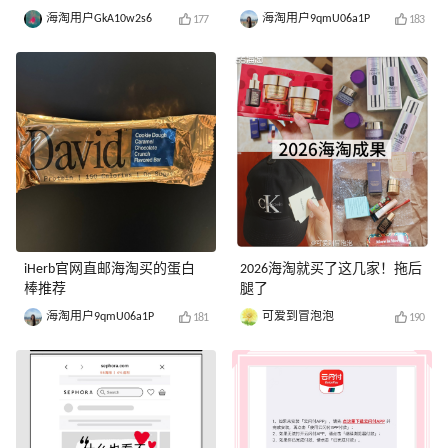
海淘用户GkA10w2s6
海淘用户9qmU06a1P
177
183
iHerb官网直邮海淘买的蛋白
2026海淘就买了这几家！拖后
棒推荐
腿了
海淘用户9qmU06a1P
可爱到冒泡泡
181
190