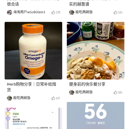
很合适
实的越靠谱
海淘用户wGc6G0zm1
能吃两碗饭
178
143
iHerb购物分享｜日常补给囤
健身前的快乐餐分享
货
能吃两碗饭
165
能吃两碗饭
147