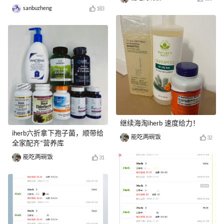
sanbuzheng
183
继续海淘iherb 速度给力！
iherb六折拿下孢子菌，顺带给
能吃两碗饭
32
全家配齐“营养库
能吃两碗饭
31