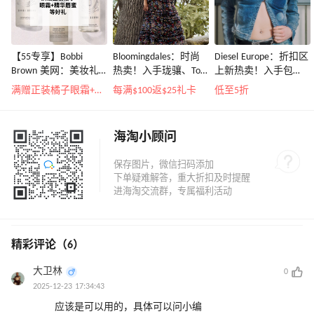
【55专享】Bobbi
Bloomingdales：时尚
Diesel Europe：折扣区
Brown 美网：美妆礼
热卖！入手珑骧、Tory
上新热卖！入手包
遇！满$150立省$50
Burch、拉夫劳伦等
袋、服饰、鞋履等
满赠正装橘子眼霜+精华唇蜜等好礼
每满$100返$25礼卡
低至5折
海淘小顾问
精彩评论（6）
大卫林
0
2025-12-23 17:34:43
应该是可以用的，具体可以问小编