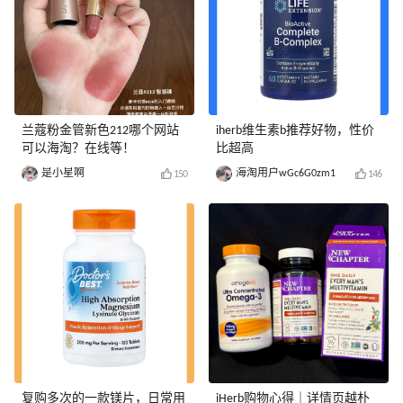
兰蔻粉金管新色212哪个网站
iherb维生素b推荐好物，性价
可以海淘？在线等！
比超高
是小星啊
海淘用户wGc6G0zm1
150
146
复购多次的一款镁片，日常用
iHerb购物心得｜详情页越朴