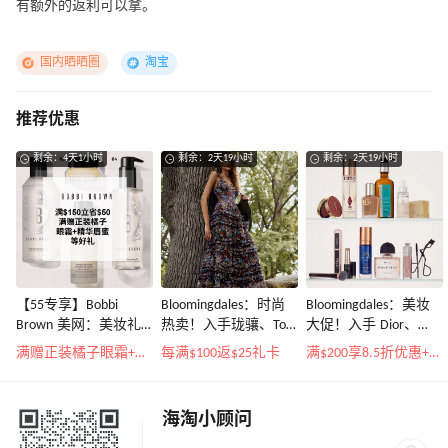
有额外的返利可以拿。
国内晒晒圈
淘宝
推荐优惠
剩余：4天1小时
剩余：2天19小时
剩余：2天19小时
【55专享】Bobbi
Bloomingdales：时尚
Bloomingdales：美妆
Brown 美网：美妆礼
热卖！入手珑骧、Tory
大促！入手 Dior、
遇！满$150立省$50
Burch、拉夫劳伦等
Prada、TF 等
满赠正装橘子眼霜+精华唇蜜等好礼
每满$100返$25礼卡
满$200享8.5折优惠+部分送好礼
海淘小顾问