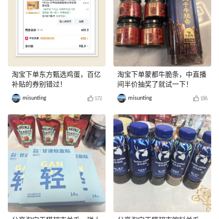
淘宝下单东方甄选鸡蛋，百亿
淘宝下单蒙都牛脆条，中直播
补贴的券别错过！
间半价抽奖了就试一下！
misunting
misunting
172
186