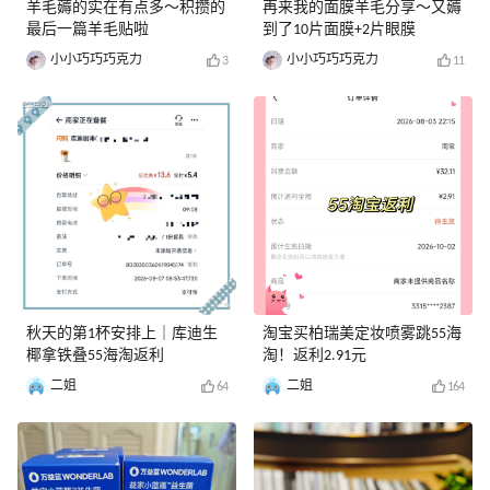
羊毛薅的实在有点多～积攒的
再来我的面膜羊毛分享～又薅
最后一篇羊毛贴啦
到了10片面膜+2片眼膜
小小巧巧巧克力
小小巧巧巧克力
3
11
秋天的第1杯安排上｜库迪生
淘宝买柏瑞美定妆喷雾跳55海
椰拿铁叠55海淘返利
淘！返利2.91元
二姐
二姐
64
164