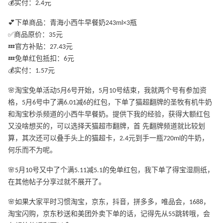
💰实付：2.4元
💕下单商品：青海小西牛早餐奶243ml×3瓶
✅商品原价：35元
💤官方补贴：27.43元
💤免单红包抵扣：6元
💰实付：1.57元
🌸淘宝免单活动5月6号开始，5月10号结束，我就两个号有参加资
格，5月6号中了满6.01减6的红包，下单了猫超翻牌的圣牧有机牛奶
和淘宝秒杀频道的小西牛早餐奶。提供下我的经验，获得大额红包
又没啥想买的，可以选择天猫超市翻牌，首 先翻牌频道就比较划
算，其次还可以叠手头上的猫超卡，2.4元到手一瓶720ml的牛奶，
何乐而不为呢。
🌸5月10号又中了个满5.11减5.1的免单红包，我下单了得宝湿厕纸，
在其他帖子分享过就不展开了。
🌸如果大家平时习惯淘宝，京东，抖音，拼多多，唯品会，1688，
淘宝闪购，京东秒送和美团外卖下单的话，记得先从55跳转哦，会