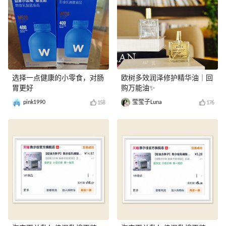
选择一点健康的小零食，对肠
欧树多效润泽修护精华油｜回
胃更好
购万能油✨
pink1990
莹莹子Luna
158
176