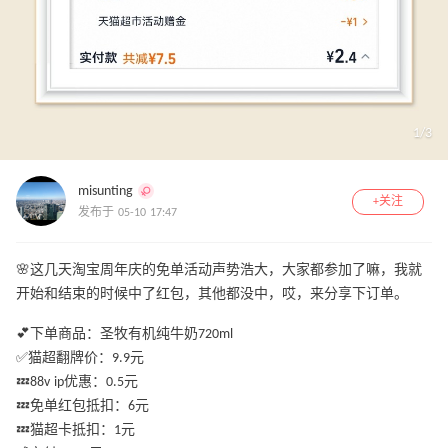
1
/
3
misunting
+关注
发布于 05-10 17:47
🌸这几天淘宝周年庆的免单活动声势浩大，大家都参加了嘛，我就
开始和结束的时候中了红包，其他都没中，哎，来分享下订单。
💕下单商品：圣牧有机纯牛奶720ml
✅猫超翻牌价：9.9元
💤88v ip优惠：0.5元
💤免单红包抵扣：6元
💤猫超卡抵扣：1元