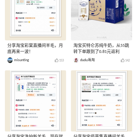
分享淘宝彩棠直播间羊毛，月
淘宝买特仑苏纯牛奶，从55跳
底再来一波！
转下单跟到了0.81元返利
misunting
dudu海淘
153
142
分享淘宝洗护新羊毛，现在就
分享淘宝佰草集直播间羊毛，