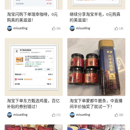
淘宝闪购下单瑞幸咖啡，0元
继续分享淘宝羊毛，0元购真
购真的美滋滋！
的美滋滋！
misunting
misunting
166
136
淘宝下单东方甄选鸡蛋，百亿
淘宝下单蒙都牛脆条，中直播
补贴的券别错过！
间半价抽奖了就试一下！
misunting
misunting
172
186