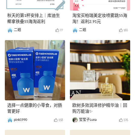
秋天的第1杯安排上｜库迪生
淘宝买柏瑞美定妆喷雾跳55海
椰拿铁叠55海淘返利
淘！返利2.91元
二姐
二姐
77
165
选择一点健康的小零食，对肠
欧树多效润泽修护精华油｜回
胃更好
购万能油✨
pink1990
莹莹子Luna
158
176