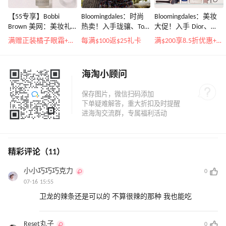
【55专享】Bobbi
Bloomingdales：时尚
Bloomingdales：美妆
Brown 美网：美妆礼
热卖！入手珑骧、Tory
大促！入手 Dior、
遇！满$150立省$50
Burch、拉夫劳伦等
Prada、TF 等
满赠正装橘子眼霜+精华唇蜜等好礼
每满$100返$25礼卡
满$200享8.5折优惠+部分送好礼
海淘小顾问
精彩评论（11）
小小巧巧巧克力
0
07-16 15:55
卫龙的辣条还是可以的 不算很辣的那种 我也能吃
Reset丸子
0