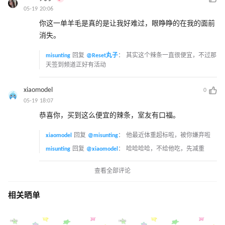
05-19 20:06
你这一单羊毛是真的是让我好难过，眼睁睁的在我的面前
消失。
misunting
回复
@Reset丸子
：
其实这个辣条一直很便宜，不过那
天签到频道正好有活动
xiaomodel
0
05-19 18:07
恭喜你，买到这么便宜的辣条，室友有口福。
xiaomodel
回复
@misunting
：
他最近体重超标啦，被你嫌弃啦
misunting
回复
@xiaomodel
：
哈哈哈哈，不给他吃，先减重
查看全部评论
相关晒单