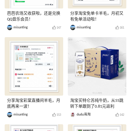
芭芭农场又收获啦，还是兑换
分享淘宝免单卡羊毛，月初又
QQ音乐会员！
有免单活动啦！
misunting
misunting
147
161
分享淘宝彩棠直播间羊毛，月
淘宝买特仑苏纯牛奶，从55跳
底再来一波！
转下单跟到了0.81元返利
misunting
dudu海淘
153
142