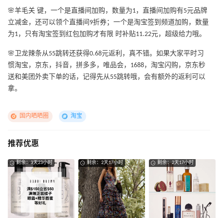
🌸羊毛关 键，一个是直播间加购，数量为1，直播间加购有5元品牌
立减金，还可以领个直播间9折券；一个是淘宝签到频道加购，数量
为1，只有淘宝签到红包加购才有限 时补贴11.22元，超级给力哦。
🌸卫龙辣条从55跳转还获得0.68元返利，真不错。如果大家平时习
惯淘宝，京东，抖音，拼多多，唯品会，1688，淘宝闪购，京东秒
送和美团外卖下单的话，记得先从55跳转哦，会有额外的返利可以
拿。
国内晒晒圈
淘宝
推荐优惠
剩余：3天23小时
剩余：2天17小时
剩余：2天17小时