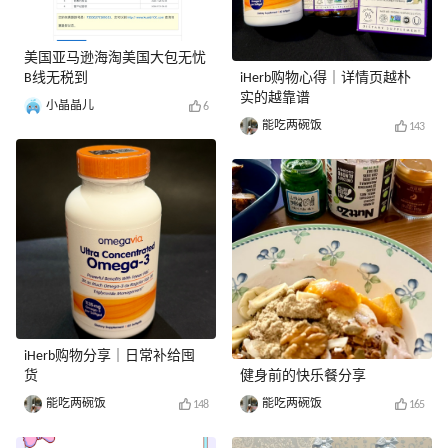
美国亚马逊海淘美国大包无忧
B线无税到
iHerb购物心得｜详情页越朴
实的越靠谱
小晶晶儿
6
能吃两碗饭
143
iHerb购物分享｜日常补给囤
货
健身前的快乐餐分享
能吃两碗饭
能吃两碗饭
148
165