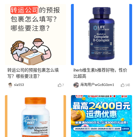
转运公司的预报包裹怎么填
iherb维生素b推荐好物，性价
写？哪些要注意？
比超高
sia553
海淘用户wGc6G0zm1
7
148