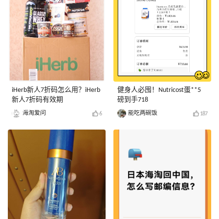
iHerb新人7折码怎么用？iHerb
健身人必囤！Nutricost蛋**5
新人7折码有效期
磅到手718
海淘爱问
能吃两碗饭
6
187