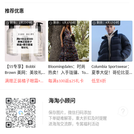
推荐优惠
剩余：2天23小时
剩余：1天17小时
剩余：4天17小时
【55专享】Bobbi
Bloomingdales：时尚
Columbia Sportswear：
Brown 美网：美妆礼
热卖！入手珑骧、Tory
夏季大促！哥伦比亚
遇！满$150立省$50
Burch、拉夫劳伦等
运动热卖
满赠正装橘子眼霜+精华唇蜜等好礼
每满$100返$25礼卡
低至6折
海淘小顾问