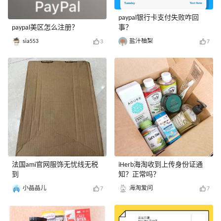
paypal银行卡支付失败咋回
paypal美区怎么注册？
事？
sia553
盐汁柚梨
3
7
法国ami官网服饰无忧线无税
iHerb海淘收到上传身份证通
到
知？正常吗？
小晶晶儿
海淘爱问
7
7