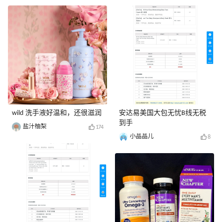
wild 洗手液好温和，还很滋润
安达易美国大包无忧B线无税
到手
盐汁柚梨
174
小晶晶儿
8