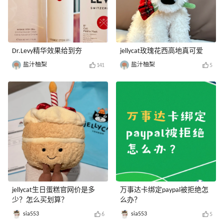
Dr.Levy精华效果给到夯
jellycat玫瑰花西高地真可爱
盐汁柚梨
盐汁柚梨
141
5
jellycat生日蛋糕官网价是多
万事达卡绑定paypal被拒绝怎
少？怎么买划算？
么办？
sia553
sia553
6
5