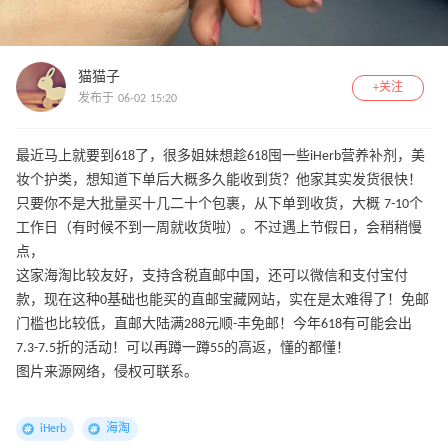
猫猫子
+关注
发布于 06-02 15:20
最近马上就要到618了，很多姐妹想趁618囤一些iHerb营养补剂，美
妆个护类，想知道下单后大概多久能收到货？他家其实发货很快！
只要你不是大批量买十几二十个包裹，从下单到收货，大概 7-10个
工作日（有时候不到一周就收货啦）。不过遇上节假日，会稍稍慢
点，
这家海淘比较友好，支持含税直邮中国，还可以微信和支付宝付
款，现在这种0基础也能买的直邮宝藏网站，实在是太难得了！免邮
门槛也比较低，直邮大陆满288元顺-丰免邮！今年618有可能会出
7.3-7.5折的活动！可以再蹲一蹲55的高返，懂的都懂！
图片来源网络，侵权可联系。
iHerb
海淘