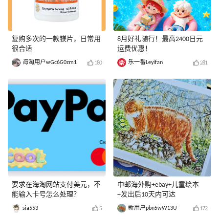
复购多次的一款镁片，日常用
8月好礼随行！最高2400日元
很合适
运费优惠！
海淘用户wGc6G0zm1
乐一番Leyifan
180
281
要求在海淘网站支付美元，不
中邮海外购+ebay+儿童绘本
能输入卡号怎么处理？
+发出后10天内可达
sia553
新用户pbn5wW13U
5
172