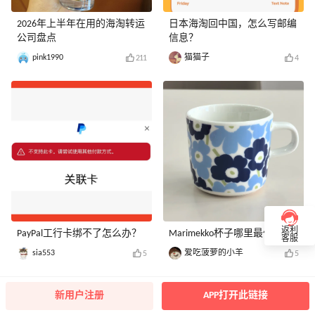
2026年上半年在用的海淘转运
日本海淘回中国，怎么写邮编
公司盘点
信息？
pink1990
猫猫子
211
4
返利
PayPal工行卡绑不了怎么办？
Marimekko杯子哪里最便宜？
客服
sia553
爱吃菠萝的小羊
5
5
新用户注册
APP打开此链接