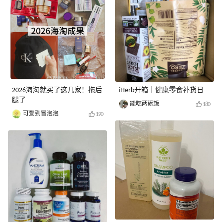
2026海淘就买了这几家！拖后
iHerb开箱｜健康零食补货日
腿了
能吃两碗饭
180
可爱到冒泡泡
190