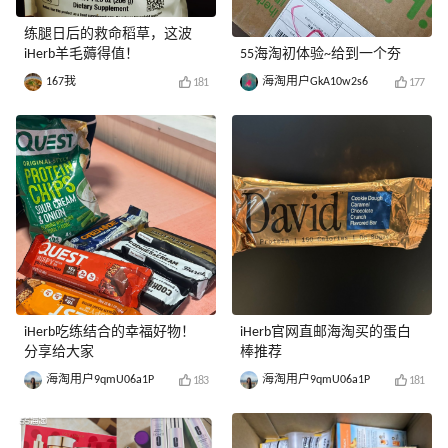
练腿日后的救命稻草，这波
iHerb羊毛薅得值！
55海淘初体验~给到一个夯
167我
海淘用户GkA10w2s6
181
177
iHerb吃练结合的幸福好物！
iHerb官网直邮海淘买的蛋白
分享给大家
棒推荐
海淘用户9qmU06a1P
海淘用户9qmU06a1P
183
181