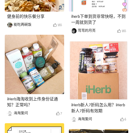
健身前的快乐餐分享
iherb下单到货非常快呀，不到
一周就到货了
能吃两碗饭
165
弯弯的月亮
165
iHerb海淘收到上传身份证通
知？正常吗？
iHerb新人7折码怎么用？iHerb
新人7折码有效期
海淘爱问
7
海淘爱问
6