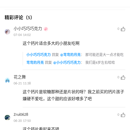
精彩评论（5）
小小巧巧巧克力
0
07-04 14:02
这个钙片适合多大的小朋友吃啊
小小巧巧巧克力
回复
@弯弯的月亮
：
那可能还是大一点才能吃
弯弯的月亮
回复
@小小巧巧巧克力
：
我们是6岁左右哈哈
花之舞
0
06-21 11:38
这个钙片是软糖那种还是片状的呀？我之前买的钙片孩子
嫌硬不爱吃，这个甜的应该好喂多了吧
Zrui0628
0
06-20 17:50
这个钙片看起来不错