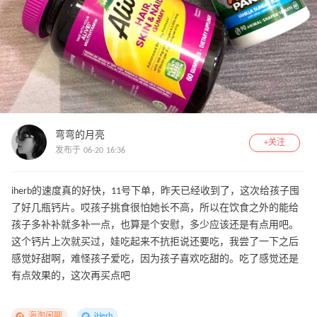
弯弯的月亮
+关注
发布于 06-20 16:36
iherb的速度真的好快，11号下单，昨天已经收到了，这次给孩子囤
了好几瓶钙片。哎孩子挑食很怕她长不高，所以在饮食之外的能给
孩子多补补就多补一点，也算是个安慰，多少应该还是有点用吧。
这个钙片上次就买过，娃吃起来不抗拒说还要吃，我尝了一下之后
感觉好甜啊，难怪孩子爱吃，因为孩子喜欢吃甜的。吃了感觉还是
有点效果的，这次再买点吧
海淘闲聊
iHerb