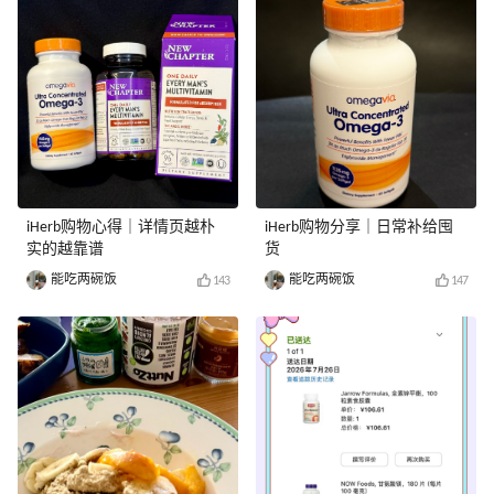
iHerb购物心得｜详情页越朴
iHerb购物分享｜日常补给囤
实的越靠谱
货
能吃两碗饭
能吃两碗饭
143
147