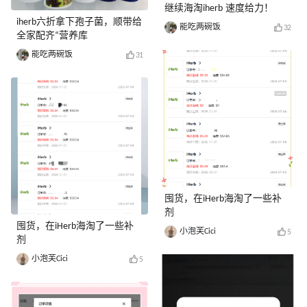
继续海淘iherb 速度给力！
iherb六折拿下孢子菌，顺带给
能吃两碗饭
32
全家配齐“营养库
能吃两碗饭
31
囤货，在iHerb海淘了一些补
剂
囤货，在iHerb海淘了一些补
小泡芙Cici
5
剂
小泡芙Cici
5