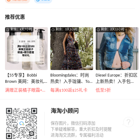
推荐优惠
剩余：4天7小时
剩余：3天1小时
剩余：2天13小时
【55专享】Bobbi
Bloomingdales：时尚
Diesel Europe：折扣区
Brown 美网：美妆礼
热卖！入手珑骧、Tory
上新热卖！入手包
遇！满$150立省$50
Burch、拉夫劳伦等
袋、服饰、鞋履等
满赠正装橘子眼霜+精华唇蜜等好礼
每满$100返$25礼卡
低至5折
海淘小顾问