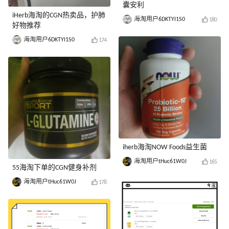
囊安利
iHerb海淘的CGN热卖品，护肺
海淘用户6DKTYI1S0
180
好物推荐
海淘用户6DKTYI1S0
174
iherb海淘NOW Foods益生菌
海淘用户tHuc61W0J
165
55海淘下单的CGN健身补剂
海淘用户tHuc61W0J
178