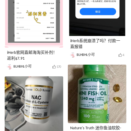
iHerb系统崩溃了吗？付款一
直报错
iHerb官网直邮海淘买补剂！
BLHBHL小可
4
返利$7.91
BLHBHL小可
170
Nature's Truth 迷你鱼油软胶-