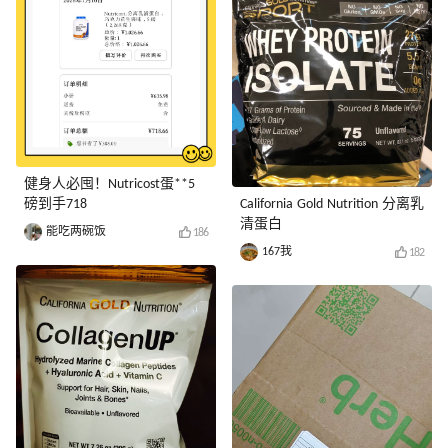
健身人必囤！Nutricost蛋**5
磅到手718
California Gold Nutrition 分离乳
清蛋白
能吃两碗饭
186
167我
182