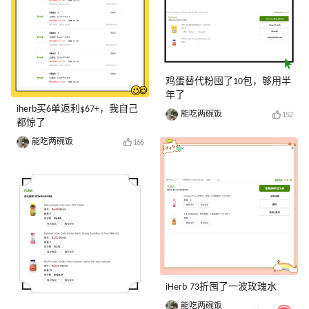
鸡蛋替代粉囤了10包，够用半
年了
iherb买6单返利$67+，我自己
能吃两碗饭
152
都惊了
能吃两碗饭
166
iHerb 73折囤了一波玫瑰水
能吃两碗饭
148