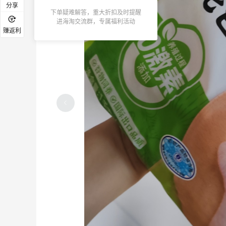
分享
下单疑难解答，重大折扣及时提醒
进海淘交流群，专属福利活动
赚返利
每日牛奶安排上，认养一头牛有机纯奶
6
5
7天前
哄娃系列--小盆栽种植记录吧
9
5
7天前