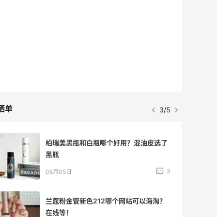
晒单
3/5
柏瑞美黑瓶和白瓶哪个好用？混油皮选了
黑瓶
3
08月05日
兰蔻粉金管新色212哪个网站可以海淘？
在线等！