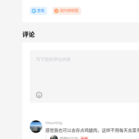
京东
国内晒晒圈
评论
adidas HK：精选正价产品促销！入球
3天20小时
衣、金属银跆拳道鞋等
2件8折 叠加满HK$1800-100
adidas HK
【55专享】Bobbi Brown 美网：美妆礼
4天14小时
遇！满$150立省$50
满赠正装橘子眼霜+精华唇蜜等好礼
Bobbi Brown
Diesel Europe：折扣区上新热卖！入手包
2天20小时
misunting
袋、服饰、鞋履等
感觉我也可以去存点鸡腿肉，这样不用每天去菜
低至5折
梦醒时见你:
作者