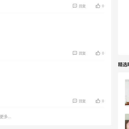
TIMEBEAM (US)
0
回复
最高10%返利
282人获得返利
RFM Denim
6%返利
85人获得返利
0
回复
精选
Evelom卸妆膏--卸妆膏中的“爱马仕”
0
回复
4
08月05日
更多...
FWRD黑五2026海淘奢侈品折扣力度大
吗？