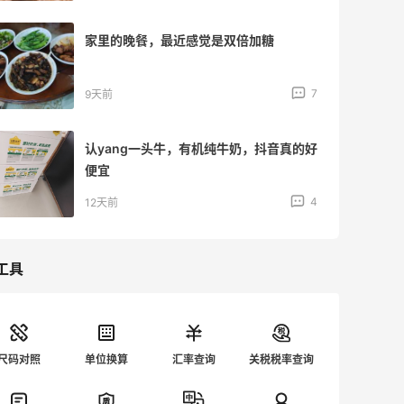
家里的晚餐，最近感觉是双倍加糖
7
9天前
认yang一头牛，有机纯牛奶，抖音真的好
便宜
4
12天前
工具
尺码对照
单位换算
汇率查询
关税税率查询