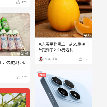
173
+2
京东买民勤蜜瓜，从55跳转下
单跟到了2.24元返利
+8
dudu海淘
173
士，这波猛猛囤
推荐
152