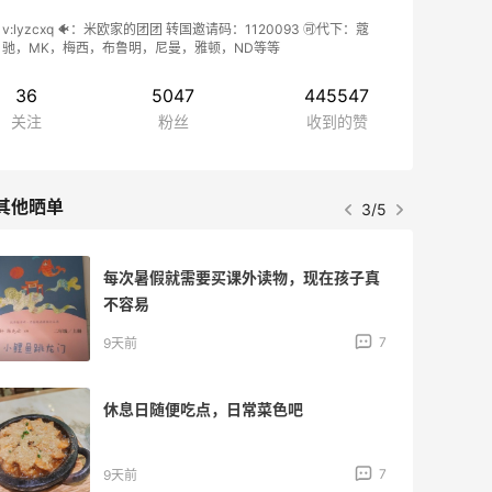
v:lyzcxq 🐠：米欧家的团团 转国邀请码：1120093 🉑代下：蔻
驰，MK，梅西，布鲁明，尼曼，雅顿，ND等等
36
5047
445547
关注
粉丝
收到的赞
其他晒单
3/5
每次暑假就需要买课外读物，现在孩子真
不容易
7
9天前
休息日随便吃点，日常菜色吧
7
9天前