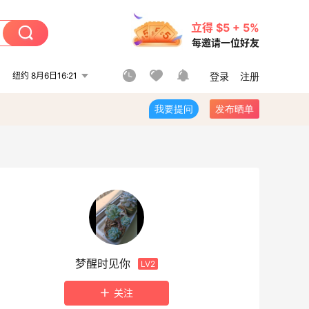
立得 $5 + 5%
每邀请一位好友
纽约 8月6日16:21
登录
注册
我要提问
发布晒单
梦醒时见你
LV2
关注