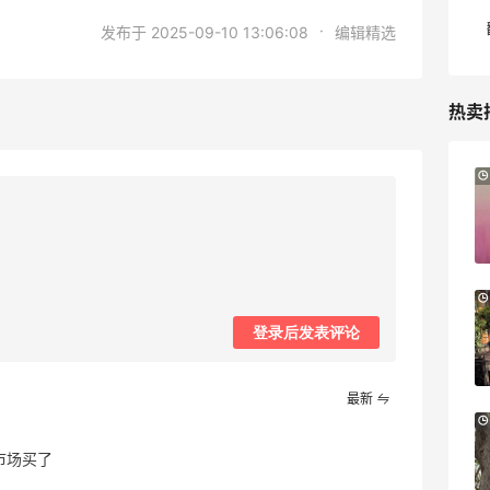
·
发布于 2025-09-10 13:06:08
编辑精选
热卖
8小时
Sandro us：限时闪促！法式美衣精选
低至2折 千鸟格连衣裙$95
Sandro us
【55专享】Base Blu：时尚上新热卖 关注
3天20小时
PRADA、LOEWE、加拿大鹅等
登录后发表评论
享9折优惠
Base Blu
最新
Bloomingdales：美妆大促！入手 Dior、
3天8小时
Prada、TF 等
市场买了
满$200享8.5折优惠+部分送好礼