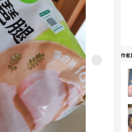
作者
下午饿了，那就来一个巧克力核桃能量棒
吧
6
7天前
云三仙馄饨，味道还是很不错的呢
4
7天前