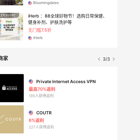
Bloomingdales
iHerb ：88全球好物节！选购日常保健、
3天20小时
8小时
健身补剂、护肤洗护等
无门槛7.5折
iHerb
商家
3/3
Private Internet Access VPN
最高70%返利
185人获得返利
COUTR
6%返利
227人获得返利