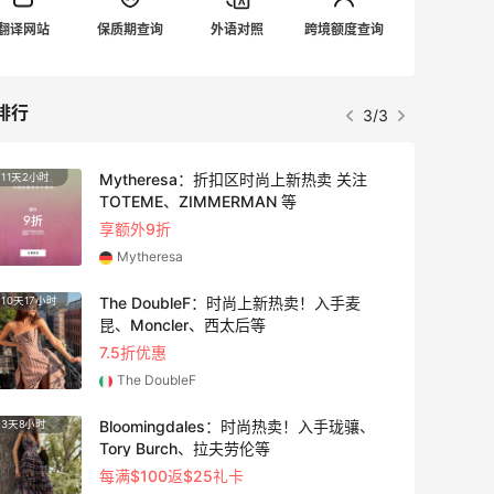
翻译网站
保质期查询
外语对照
跨境额度查询
排行
3/3
Mytheresa：折扣区时尚上新热卖 关注
11天2小时
3天20
TOTEME、ZIMMERMAN 等
享额外9折
Mytheresa
The DoubleF：时尚上新热卖！入手麦
10天17小时
4天14
昆、Moncler、西太后等
7.5折优惠
The DoubleF
Bloomingdales：时尚热卖！入手珑骧、
3天8小时
2天20
Tory Burch、拉夫劳伦等
每满$100返$25礼卡