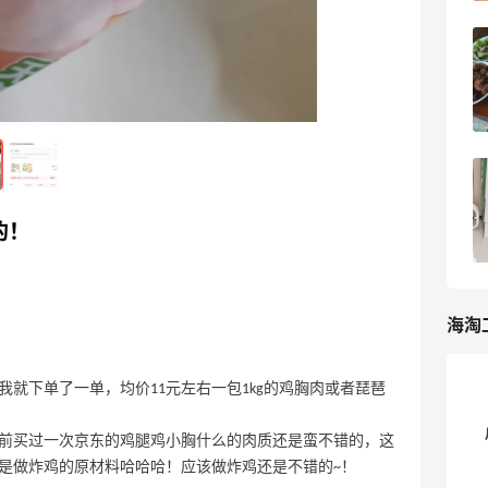
下午休息，中午吃点简单的吧，兰小食一
顿
7
9天前
小本子买起来，主要是为了给树浇水哈哈
哈
的！
8
9天前
海淘
就下单了一单，均价11元左右一包1kg的鸡胸肉或者琵琶
前买过一次京东的鸡腿鸡小胸什么的肉质还是蛮不错的，这
是做炸鸡的原材料哈哈哈！应该做炸鸡还是不错的~！