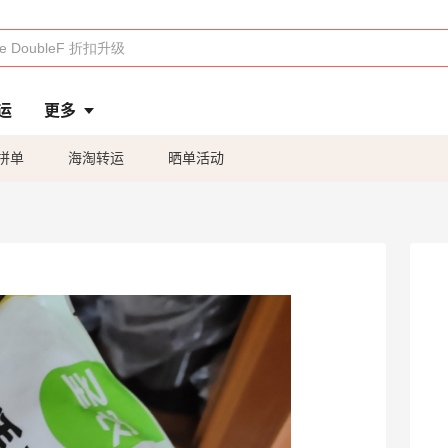
运
更多
拼单
海淘转运
晒单活动