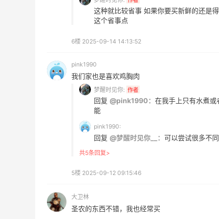
Diesel Europe
这种就比较省事 如果你要买新鲜的还是
这个省事点
8小时
Maje US：限时闪促！入手明星同款服饰
6楼
2025-09-14 14:13:52
精选低至2折
Maje US
pink1990
我们家也是喜欢鸡胸肉
梦醒时见你:
作者
回复
@pink1990：
在我手上只有水煮或
能
pink1990:
Mac Duggal
回复
@梦醒时见你__：
可以尝试很多不同
最高2%返利
6011人成功下单
共5条回复>
5楼
2025-09-12 09:15:46
Biōkreativ
30%返利
大卫林
54人获得返利
圣农的东西不错，我也经常买