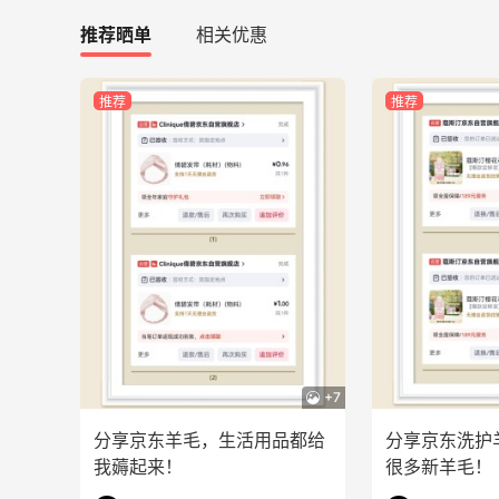
3
1
08月06日
推荐晒单
相关优惠
碳水快乐｜童年回忆李先生牛肉面🍜
推荐
推荐
3
3
08月06日
户外运动防-晒｜蜜丝婷开挂摇摇乐实测
🏃
3
2
08月06日
+7
分享京东羊毛，生活用品都给
分享京东洗护
我薅起来！
很多新羊毛！