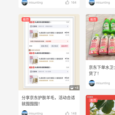
misunting
164
misunting
推荐
推荐
京东下单水卫
货了！
misunting
+8
分享京东护肤羊毛，活动合适
推荐
就囤囤囤！
misunting
148