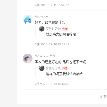
Eileen Fisher
4楼
2025-09-11 16:54:07
最高2%返利
5134人获得返利
xiaomodel
好奇，琵琶腿是什么
Matte Collection
梦醒时见你:
作者
最高3%返利
就是鸡大腿啊哈哈哈
510人获得返利
3楼
2025-09-10 15:55:07
小小巧巧巧克力
圣农的还挺好吃的 品质也还不错呢
梦醒时见你:
作者
开奖｜社区7月常规主题活动名单公布
这样的吗那我试试哈哈哈
2楼
2025-09-10 15:46:25
1
1
08月06日
加载
Bobbi Brown美网2026黑五海淘活动什
么时候开始？