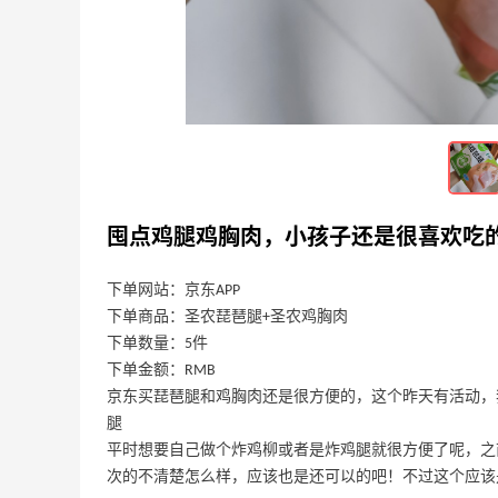
哄娃系列--儿童蝴蝶扇套装
7
5
7天前
为了一个保温箱，买了6提哞星人儿童奶
囤点鸡腿鸡胸肉，小孩子还是很喜欢吃
6
5
7天前
下单网站：京东APP
下单商品：圣农琵琶腿+圣农鸡胸肉
下单数量：5件
下单金额：RMB
京东买琵琶腿和鸡胸肉还是很方便的，这个昨天有活动，我
腿
平时想要自己做个炸鸡柳或者是炸鸡腿就很方便了呢，之
次的不清楚怎么样，应该也是还可以的吧！不过这个应该