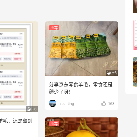
3
08月05日
FWRD美网2026黑五海淘活动什么时候
推荐
开始？
3
08月05日
【黑五海淘攻略】Bobbi Brown黑五
2026海淘折扣预测！
+6
1
08月05日
分享京东零食羊毛，零食还是
薅少了呀！
misunting
168
+6
羊毛，还是薅到
推荐