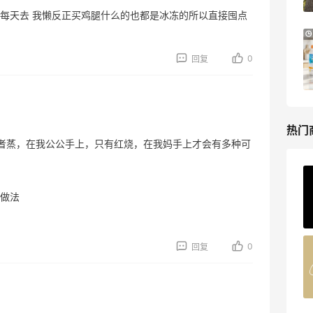
Bloomingdales
得每天去 我懒反正买鸡腿什么的也都是冰冻的所以直接囤点
LN-CC：限时大促！入手 Ganni、Acne、
4天20小时
西太后等
0
回复
低至4折+额外8折
LN-CC
热门
者蒸，在我公公手上，只有红烧，在我妈手上才会有多种可
ERGO Baby
做法
4%返利
62人获得返利
0
回复
Belly Bandit
4%返利
42人获得返利