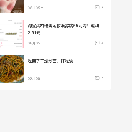
3
08月05日
淘宝买柏瑞美定妆喷雾跳55海淘！返利
2.91元
4
08月05日
吃到了干煸炒面，好吃诶
4
08月05日