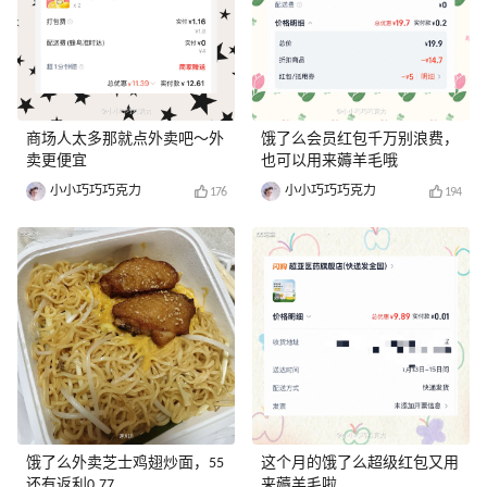
商场人太多那就点外卖吧～外
饿了么会员红包千万别浪费，
卖更便宜
也可以用来薅羊毛哦
小小巧巧巧克力
小小巧巧巧克力
176
194
饿了么外卖芝士鸡翅炒面，55
这个月的饿了么超级红包又用
还有返利0.77
来薅羊毛啦