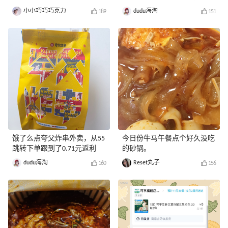
券哦
小小巧巧巧克力
dudu海淘
189
151
饿了么点夸父炸串外卖，从55
今日份牛马午餐点个好久没吃
跳转下单跟到了0.71元返利
的砂锅。
dudu海淘
Reset丸子
160
156