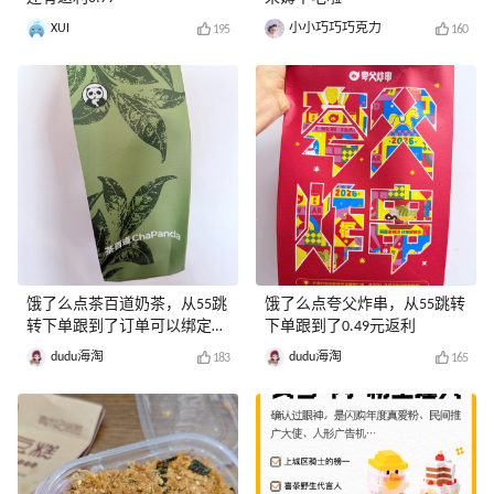
XUI
小小巧巧巧克力
195
160
饿了么点茶百道奶茶，从55跳
饿了么点夸父炸串，从55跳转
转下单跟到了订单可以绑定美
下单跟到了0.49元返利
金券哦
dudu海淘
dudu海淘
183
165