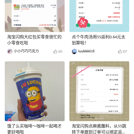
淘宝闪购大红包买零食很忙的
点个牛肉汤用55返利0.64元太
小零食吃啦
划算啦！
小小巧巧巧克力
kaykkkk618
160
207
饿了么买咖啡～咖啡一起喝才
淘宝闪购点麻酱蘸料，从55跳
更好喝啦
转下单跟到订单可以绑定返利