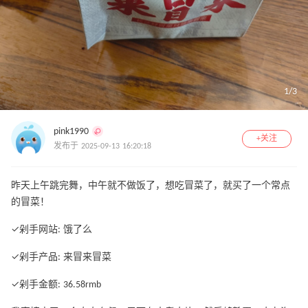
1
/
3
pink1990
+关注
发布于 2025-09-13 16:20:18
昨天上午跳完舞，中午就不做饭了，想吃冒菜了，就买了一个常点
的冒菜！
✓剁手网站: 饿了么
✓剁手产品: 来冒来冒菜
✓剁手金额: 36.58rmb