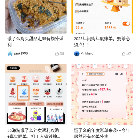
饿了么购买甜品走55有额外返
2025年闪购年度账单，奶茶必
利
须点！！
pink1990
Pinkfield
201
187
55海淘饿了么外卖返利攻略
饿了么的年度账单来袭～今年
+真实晒单，打工人省钱神
居然还有40单外卖