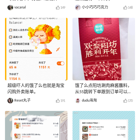
器！
vacanal
小小巧巧巧克力
149
148
超级吓人的饿了么也就是淘宝
饿了么点阳坊涮肉麻酱蘸料，
闪购外卖账单。
从55跳转下单跟到订单可以绑
定美金券
Reset丸子
dudu海淘
191
170