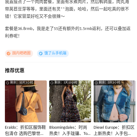
我直接点了一个肉肉套餐，里面有水煮肉片，然后鹌鹑蛋，肉丸海
带莴苣豆芽等等，里面还有灵**泡面，哈哈，然后一起吃真的很不
错！它家冒菜好吃又不会很辣～
套餐是36.8rmb，我是走了55还有额外的1.5rmb返利，还可以叠加返
利券呢！
国内晒晒圈
饿了么手机端
推荐优惠
剩余：10天3小时
剩余：3天15小时
剩余：3天3小时
Eraldo：折扣区服饰鞋
Bloomingdales：时尚
Diesel Europe：折扣区
包清仓 选购巴黎世
热卖！入手珑骧、Tory
上新热卖！入手包