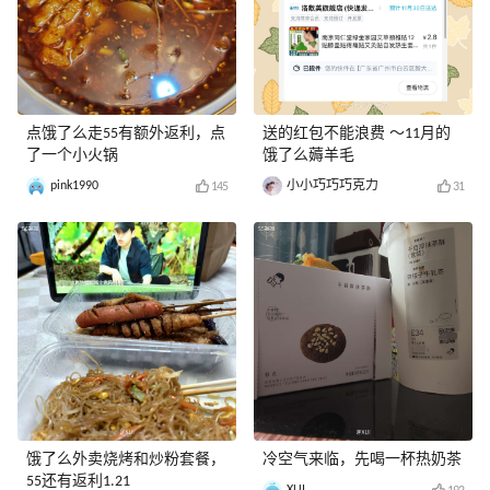
点饿了么走55有额外返利，点
送的红包不能浪费 ～11月的
了一个小火锅
饿了么薅羊毛
pink1990
小小巧巧巧克力
145
31
饿了么外卖烧烤和炒粉套餐，
冷空气来临，先喝一杯热奶茶
55还有返利1.21
XUI