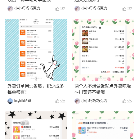
浪费～薅羊毛可孚面膜
起来太划算了
小小巧巧巧克力
小小巧巧巧克力
157
177
外卖订单用55省钱，积少成多
两个人不想做饭就点外卖吃啦
每单都有！
～川菜还不错哦
kaykkkk618
小小巧巧巧克力
162
165