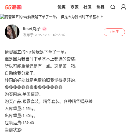
优惠
商家
社区
热品
带你去官网买正品
Reset丸子
+关注
发布于 2025-12-13 16:56:16
倩碧黑五的bug价我是下单了一单。
但是因为我当时下单基本上都选的套装，
所以可能重量还是有一点。这是第一箱。
自动给我分箱了。
转国的好处就是免费拍照我觉得挺好的。
🔴🔴🔴🔴🔴🔴🔴🔴🔴🔴🔴🔴🔴🔴
购买网站:美国倩碧。
购买产品:眼霜套装，精华套装。各种精华赠品🎁
入库重量:2.55kg。
出库重量:1.40kg。
包裹运费:139.40
当前状态: