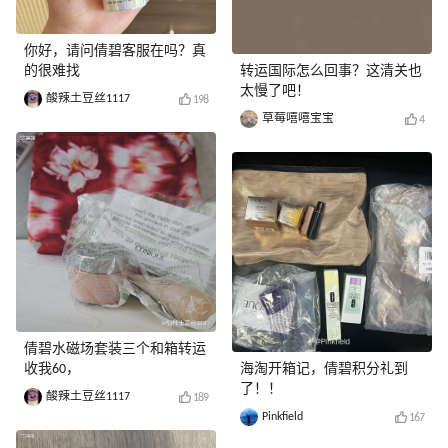
你好，请问倩碧客服在吗？真
的很难找
转运国际怎么回事？这清关也
太慢了吧！
酸辣土豆丝1117
198
草莓嘻嘻宝宝
4
倩碧水磁场套装三个和箱转运
收我60，
海淘开箱记，倩碧积分礼到
了！！
酸辣土豆丝1117
189
Pinkfield
167