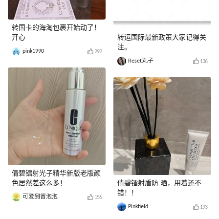
转国卡的海淘包裹开始动了！
开心
转运国际最新政策大家记得关
注。
pink1990
292
Reset丸子
136
倩碧镭射光子精华新版老版颜
色居然差这么多！
倩碧镭射盾防 晒，用着还不
错！！
可爱到冒泡泡
156
Pinkfield
193