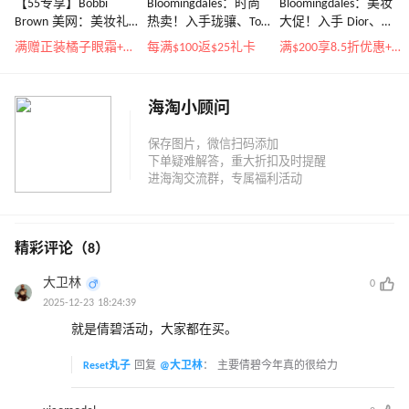
【55专享】Bobbi
Bloomingdales：时尚
Bloomingdales：美妆
Brown 美网：美妆礼
热卖！入手珑骧、Tory
大促！入手 Dior、
遇！满$150立省$50
Burch、拉夫劳伦等
Prada、TF 等
满赠正装橘子眼霜+精华唇蜜等好礼
每满$100返$25礼卡
满$200享8.5折优惠+部分送好礼
海淘小顾问
精彩评论（8）
大卫林
0
2025-12-23 18:24:39
就是倩碧活动，大家都在买。
Reset丸子
回复
@大卫林
：
主要倩碧今年真的很给力