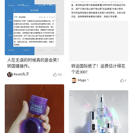
人在无语的时候真的是会笑！
转国骚操作。
转运国际绝了！运费估计得花
个近300！
Reset丸子
162
Mage丶
4