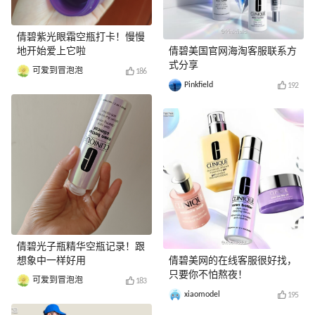
倩碧紫光眼霜空瓶打卡！慢慢
地开始爱上它啦
倩碧美国官网海淘客服联系方
式分享
可爱到冒泡泡
186
Pinkfield
192
倩碧光子瓶精华空瓶记录！跟
想象中一样好用
倩碧美网的在线客服很好找，
只要你不怕熬夜！
可爱到冒泡泡
183
xiaomodel
195