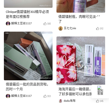
Clinique倩碧镭射302精华必须
是年度红榜推荐
倩碧镭射瓶，肉眼可见淡-**
了
酸辣土豆丝1117
166
五七七nie
192
倩碧最后一批的货品到货啦，
历时一个月
海淘开最后一箱倩碧，真的买
返利
了好多镭射可以承包我一整年
客服
酸辣土豆丝1117
303
了！
dudu海淘
146