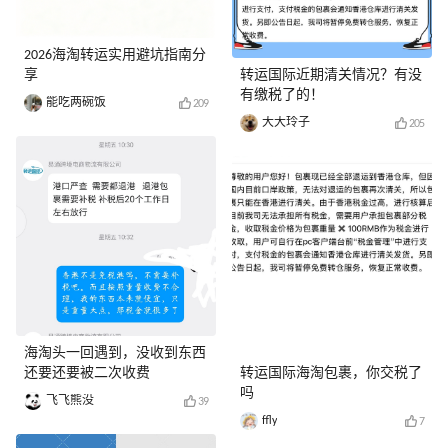
2026海淘转运实用避坑指南分
享
转运国际近期清关情况？有没
有缴税了的！
能吃两碗饭
209
大大玲子
205
海淘头一回遇到，没收到东西
还要还要被二次收费
转运国际海淘包裹，你交税了
吗
飞飞熊没
39
ffly
7