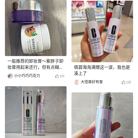
一般推荐的卸妆膏～紫胖子卸
妆膏用起来还行，但有点糊眼
倩碧海淘满赠这一波，我也是
睛
凑上了
小小巧巧巧克力
159
大怪兽好有爱
158