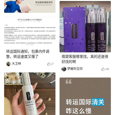
转运国际通知，包裹内件调
整，转运速度又慢了
倩碧客服哪里找，真的还是很
好找的啊
大卫林
27
梦醒时见你
148