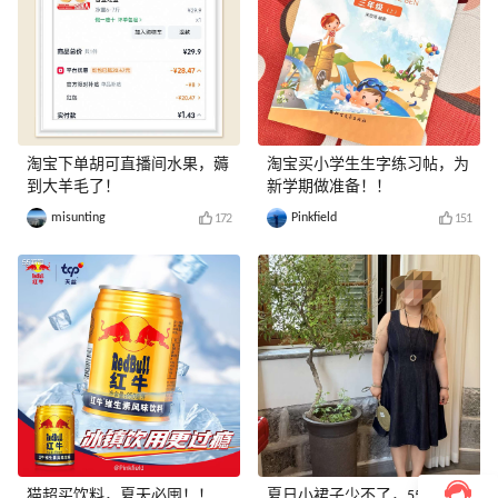
淘宝下单胡可直播间水果，薅
淘宝买小学生生字练习帖，为
到大羊毛了！
新学期做准备！！
misunting
Pinkfield
172
151
猫超买饮料，夏天必囤！！
夏日小裙子少不了，55海淘返