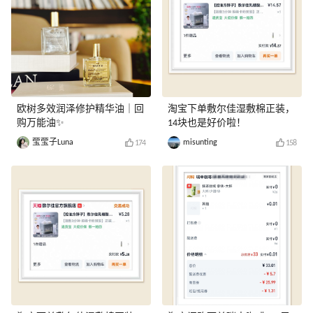
欧树多效润泽修护精华油｜回
淘宝下单敷尔佳湿敷棉正装，
购万能油✨
14块也是好价啦！
莹莹子Luna
misunting
174
158