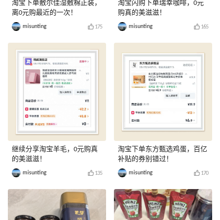
淘宝下单敷尔佳湿敷棉正装，
淘宝闪购下单瑞幸咖啡，0元
离0元购最近的一次！
购真的美滋滋！
misunting
misunting
175
165
继续分享淘宝羊毛，0元购真
淘宝下单东方甄选鸡蛋，百亿
的美滋滋！
补贴的券别错过！
misunting
misunting
135
170