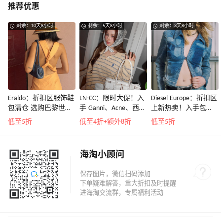
推荐优惠
剩余：10天8小时
剩余：5天8小时
剩余：3天8小时
Eraldo：折扣区服饰鞋
LN-CC：限时大促！入
Diesel Europe：折扣区
包清仓 选购巴黎世
手 Ganni、Acne、西太
上新热卖！入手包
家、Toteme、西太后
后等
袋、服饰、鞋履等
低至5折
低至4折+额外8折
低至5折
等
海淘小顾问