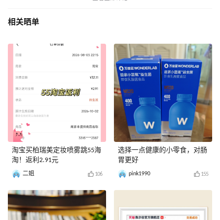
相关晒单
淘宝买柏瑞美定妆喷雾跳55海
选择一点健康的小零食，对肠
淘！返利2.91元
胃更好
二姐
pink1990
106
155