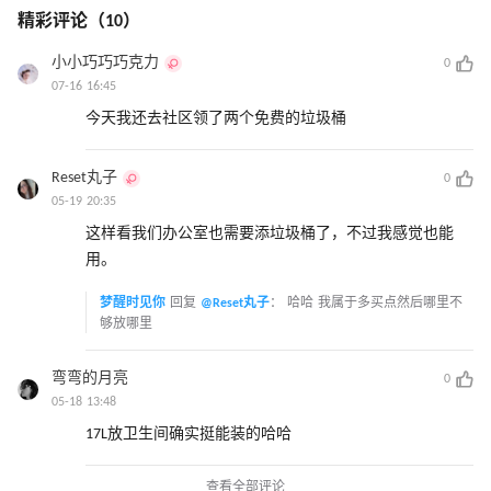
精彩评论（10）
小小巧巧巧克力
0
07-16 16:45
今天我还去社区领了两个免费的垃圾桶
Reset丸子
0
05-19 20:35
这样看我们办公室也需要添垃圾桶了，不过我感觉也能
用。
梦醒时见你
回复
@Reset丸子
：
哈哈 我属于多买点然后哪里不
够放哪里
弯弯的月亮
0
05-18 13:48
17L放卫生间确实挺能装的哈哈
查看全部评论