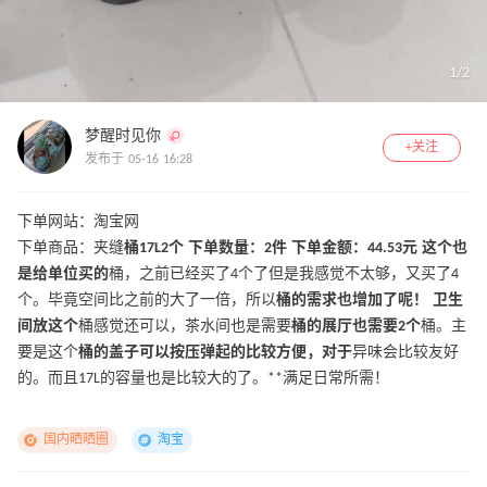
1
/
2
梦醒时见你
+关注
发布于 05-16 16:28
下单网站：淘宝网
下单商品：夹缝
桶17L2个 下单数量：2件 下单金额：44.53元 这个也
是给单位买的
桶，之前已经买了4个了但是我感觉不太够，又买了4
个。毕竟空间比之前的大了一倍，所以
桶的需求也增加了呢！ 卫生
间放这个
桶感觉还可以，茶水间也是需要
桶的展厅也需要2个
桶。主
要是这个
桶的盖子可以按压弹起的比较方便，对于
异味会比较友好
的。而且17L的容量也是比较大的了。**满足日常所需！
国内晒晒圈
淘宝