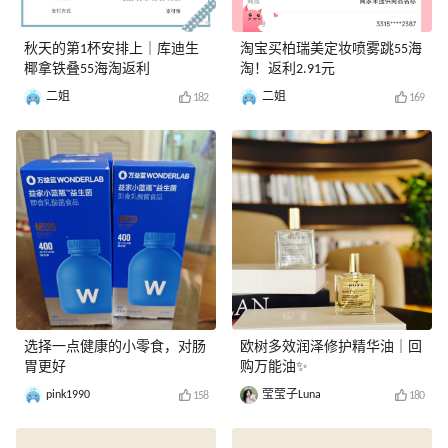
秋天的第1杯安排上｜库迪生
淘宝买柏瑞美定妆喷雾跳55海
椰拿铁叠55海淘返利
淘！返利2.91元
二姐
二姐
182
169
选择一点健康的小零食，对肠
欧树多效润泽修护精华油｜回
胃更好
购万能油✨
pink1990
莹莹子Luna
158
180