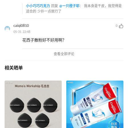
小小巧巧巧克力
回复
@一只橙子耶
：
我本身是干皮，我觉得是
适合的 少扑一点就行了
caiqi0810
0
05-31 22:48
花西子散粉好不好用啊？
查看全部评论
相关晒单