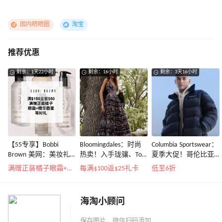
国内晒晒圈
淘宝
推荐优惠
剩余：1天22小时
剩余：16小时
剩余：3天16小时
【55专享】Bobbi
Bloomingdales：时尚
Columbia Sportswear：
Brown 美网：美妆礼
热卖！入手珑骧、Tory
夏季大促！哥伦比亚
遇！满$150立省$50
Burch、拉夫劳伦等
运动热卖
满赠正装橘子眼霜+精华唇蜜等好礼
每满$100返$25礼卡
低至6折
海淘小顾问