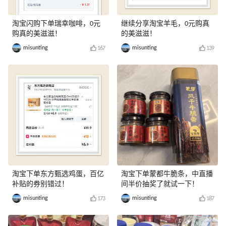
淘宝闪购下单瑞幸咖啡，0元
继续分享淘宝羊毛，0元购真
购真的美滋滋！
的美滋滋！
misunting
misunting
167
139
淘宝下单东方甄选鸡蛋，百亿
淘宝下单蒙都牛脆条，中直播
补贴的券别错过！
间半价抽奖了就试一下！
misunting
misunting
173
187