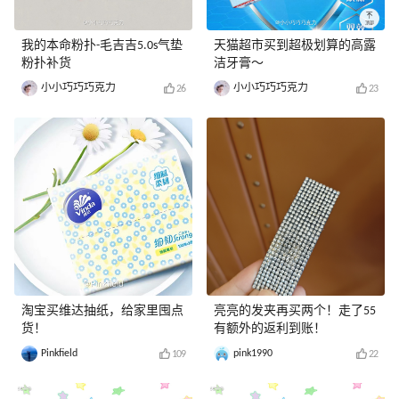
我的本命粉扑-毛吉吉5.0s气垫
天猫超市买到超极划算的高露
粉扑补货
洁牙膏～
小小巧巧巧克力
小小巧巧巧克力
26
23
淘宝买维达抽纸，给家里囤点
亮亮的发夹再买两个！走了55
货！
有额外的返利到账！
Pinkfield
pink1990
109
22