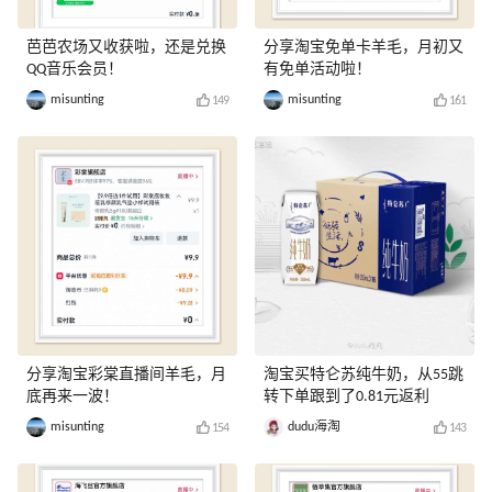
芭芭农场又收获啦，还是兑换
分享淘宝免单卡羊毛，月初又
QQ音乐会员！
有免单活动啦！
misunting
misunting
149
161
分享淘宝彩棠直播间羊毛，月
淘宝买特仑苏纯牛奶，从55跳
底再来一波！
转下单跟到了0.81元返利
misunting
dudu海淘
154
143