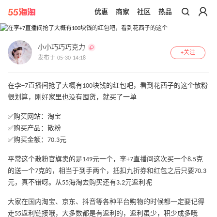
优惠
商家
社区
热品
带你去官网买正品
1
/
3
小小巧巧巧克力
+关注
发布于 05-30 14:18
在李+7直播间抢了大概有100块钱的红包吧，看到花西子的这个散粉
很划算，刚好家里也没有囤货，就买了一单
✅购买网站：淘宝
✅购买产品：散粉
✅购买金额：70.3元
平常这个散粉官旗卖的是149元一个，李+7直播间这次买一个8.5克
的送一个7克的，相当于到手两个，抵扣九折券和红包之后只要70.3
元，真不错呀。从55海淘去购买还有3.2元返利呢
大家在国内淘宝、京东、抖音等各种平台购物的时候都一定要记得
走55返利链接哦，大多数都是有返利的，返利虽少，积少成多哦