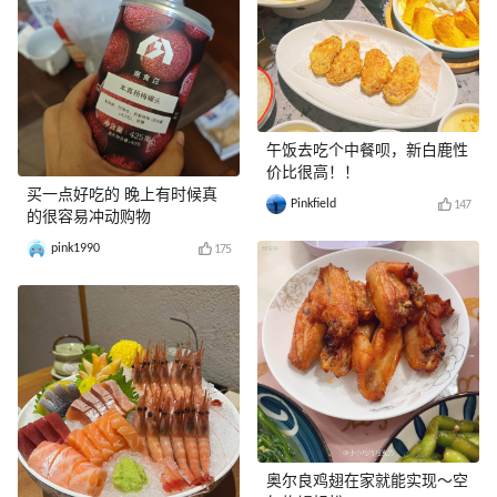
午饭去吃个中餐呗，新白鹿性
价比很高！！
买一点好吃的 晚上有时候真
Pinkfield
147
的很容易冲动购物
pink1990
175
奥尔良鸡翅在家就能实现～空