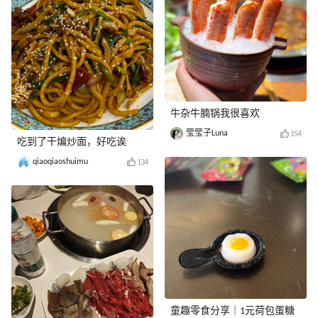
牛杂牛腩锅我很喜欢
莹莹子Luna
154
吃到了干煸炒面，好吃诶
qiaoqiaoshuimu
134
童趣零食分享｜1元荷包蛋糖