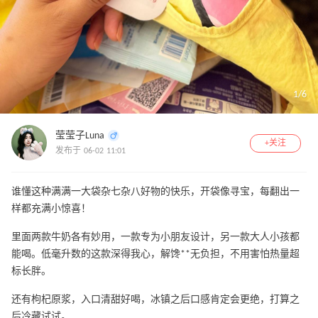
1
/
6
莹莹子Luna
+关注
发布于 06-02 11:01
谁懂这种满满一大袋杂七杂八好物的快乐，开袋像寻宝，每翻出一
样都充满小惊喜！
里面两款牛奶各有妙用，一款专为小朋友设计，另一款大人小孩都
能喝。低毫升数的这款深得我心，解馋**无负担，不用害怕热量超
标长胖。
还有枸杞原浆，入口清甜好喝，冰镇之后口感肯定会更绝，打算之
后冷藏试试。