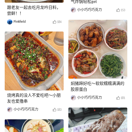
气炸锅轻松get
跟老友一起去吃月龙吟日料，
小小巧巧巧克力
153
尝鲜！！
Pinkfield
184
焖猪蹄好吃～软软糯糯满满的
胶原蛋白
烧烤真的没人不爱吃吧～小朋
小小巧巧巧克力
181
友也爱撸串
小小巧巧巧克力
183