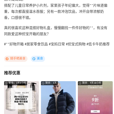
搭配了儿童日常养护小片剂，家里孩子年纪偏大，觉得**片味道偏
重，每次都直接温水吞服；另有一款冲泡饮品，冲开自带浓郁奶
香，口感很不错。
真的很喜欢这种混搭好物礼盒，慢慢翻找一件件好物的**，有没有
同款爱这种挖宝开箱的朋友？
#**好物开箱 #居家零食饮品 #宝妈日常 #挖宝式购物 #低卡牛奶推荐
随手晒美食
美食
推荐优惠
剩余：3天6小时
剩余：5天
剩余：9天18小时