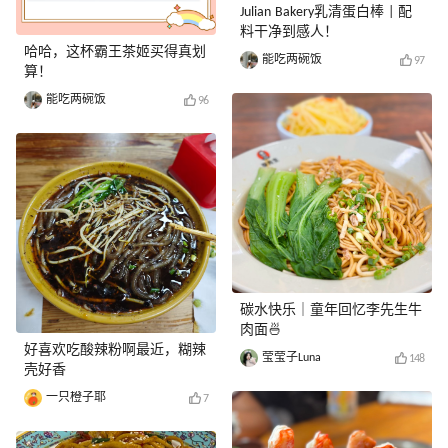
Julian Bakery乳清蛋白棒 | 配
料干净到感人！
哈哈，这杯霸王茶姬买得真划
能吃两碗饭
97
算！
能吃两碗饭
96
碳水快乐｜童年回忆李先生牛
肉面🍜
好喜欢吃酸辣粉啊最近，糊辣
莹莹子Luna
148
壳好香
一只橙子耶
7