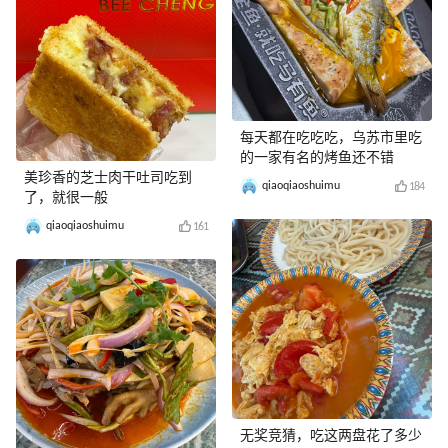
每天都在吃吃吃，乌苏市里吃
的一家有名的烤鱼还不错
美珍香的芝士肉干吐司吃到
qiaoqiaoshuimu
184
了，就很一般
qiaoqiaoshuimu
161
无奖竞猜，吃这两盘花了多少