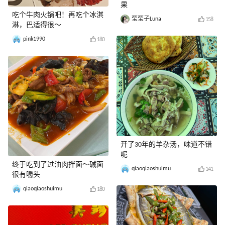
果
吃个牛肉火锅吧！再吃个冰淇
莹莹子Luna
158
淋，巴适得很～
pink1990
180
开了30年的羊杂汤，味道不错
呢
终于吃到了过油肉拌面～碱面
qiaoqiaoshuimu
141
很有嚼头
qiaoqiaoshuimu
180