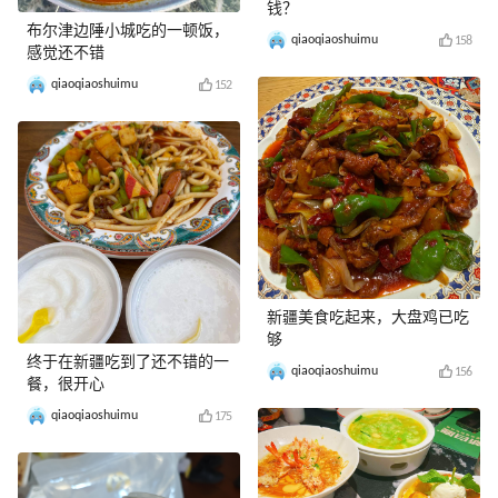
钱？
布尔津边陲小城吃的一顿饭，
qiaoqiaoshuimu
158
感觉还不错
qiaoqiaoshuimu
152
新疆美食吃起来，大盘鸡已吃
够
终于在新疆吃到了还不错的一
qiaoqiaoshuimu
156
餐，很开心
qiaoqiaoshuimu
175