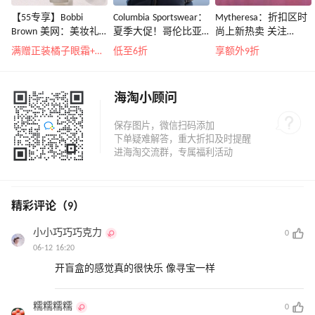
【55专享】Bobbi
Columbia Sportswear：
Mytheresa：折扣区时
Brown 美网：美妆礼
夏季大促！哥伦比亚
尚上新热卖 关注
遇！满$150立省$50
运动热卖
TOTEME、
满赠正装橘子眼霜+精华唇蜜等好礼
低至6折
享额外9折
ZIMMERMAN 等
海淘小顾问
精彩评论（9）
小小巧巧巧克力
0
06-12 16:20
开盲盒的感觉真的很快乐 像寻宝一样
糯糯糯糯
0