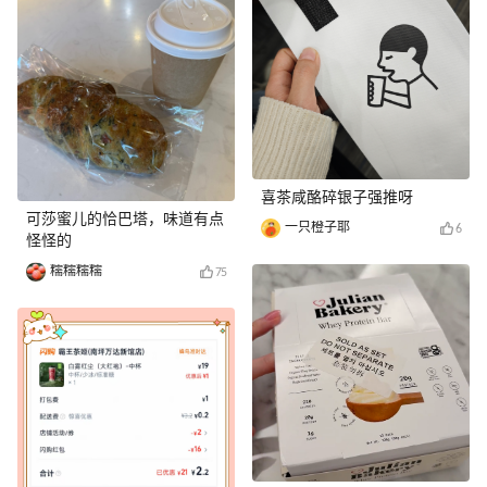
喜茶咸酪碎银子强推呀
可莎蜜儿的恰巴塔，味道有点
一只橙子耶
6
怪怪的
糯糯糯糯
75