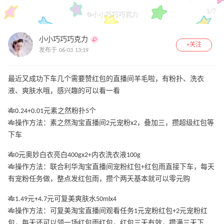
1
/
7
小小巧巧巧克力
+关注
发布于 06-03 13:19
最近又成功下车几个需要赞红包的直播间羊毛啦，有粉扑、洗衣
液、爽肤水哦，感兴趣的可以看一看
🎋0.24+0.01元素之然粉扑5个
🎋操作方法：素之然淘宝直播间2元宠粉x2，叠加三，攒超级红包等
下车
🎋0元奥妙白衣亮白400gx2+内衣洗衣液100g
🎋操作方法：联合利华淘宝直播间宠粉红包+红包雨直接下车，每天
有宠粉任务做，整点发红包雨，攒个两天基本就可以零元购
🎋1.49元+4.7元可复美爽肤水50mlx4
🎋操作方法：可复美淘宝直播间观看任务1元宠粉红包+2元宠粉红
包，每天还可以领一场红包雨红包，红包三天有效，攒满三天下