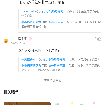
几天有效的红包非常友好，哈哈
xiaomodel
回复
@小小巧巧巧克力
：
而且没啥小金额的东西买，
也是白领
小小巧巧巧克力
回复
@xiaomodel
：
是的，那种一天有效的红包
都是领了跟白领一样
一只橙子耶
0
06-03 15:46
这个洗衣液洗的干不干净啊？
一只橙子耶
回复
@小小巧巧巧克力
：
嗖嘎，下次我考虑换这个
小小巧巧巧克力
回复
@一只橙子耶
：
我和上次身上的污渍用这
个洗了一下，感觉洗得还挺干净的
查看全部评论
相关晒单