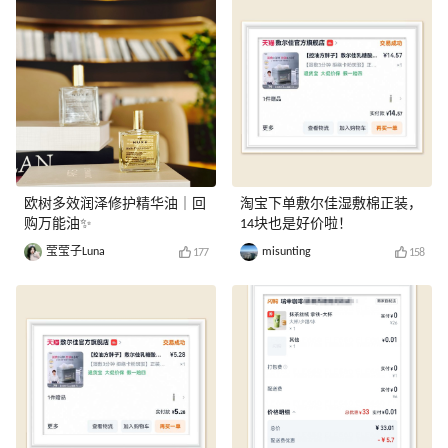
欧树多效润泽修护精华油｜回
淘宝下单敷尔佳湿敷棉正装，
购万能油✨
14块也是好价啦！
莹莹子Luna
misunting
177
158