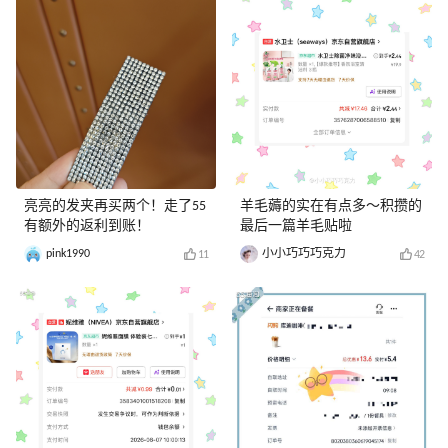
亮亮的发夹再买两个！走了55
羊毛薅的实在有点多～积攒的
有额外的返利到账！
最后一篇羊毛贴啦
pink1990
小小巧巧巧克力
11
42