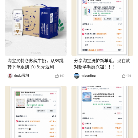
淘宝买特仑苏纯牛奶，从55跳
分享淘宝洗护新羊毛，现在就
转下单跟到了0.81元返利
对新羊毛感兴趣！！！
dudu海淘
misunting
142
174