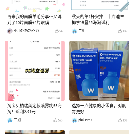
再来我的面膜羊毛分享～又薅
秋天的第1杯安排上｜库迪生
到了10片面膜+2片眼膜
椰拿铁叠55海淘返利
小小巧巧巧克力
二姐
54
105
淘宝买柏瑞美定妆喷雾跳55海
选择一点健康的小零食，对肠
淘！返利2.91元
胃更好
二姐
pink1990
165
158