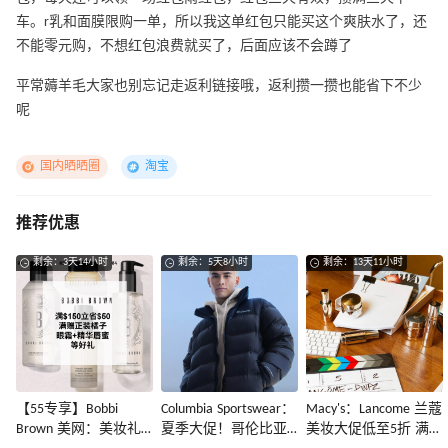
车。r乳和面膜限购一单，所以我这单红包只能买这个爽肤水了，还
不能零元购，不想红包浪费就买了，后面应该不会蹲了
平常薅羊毛大家也别忘记走返利链接哦，返利攒一攒也能省下不少
呢
国内晒晒圈
淘宝
推荐优惠
剩余：3天14小时
剩余：5天8小时
剩余：13天11小时
【55专享】Bobbi
Columbia Sportswear：
Macy's：Lancome 兰蔻
Brown 美网：美妆礼
夏季大促！哥伦比亚
美妆大促低至5折 满赠