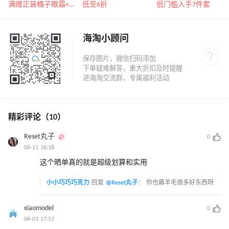
遇！满$150立省$50
运动热卖
三重好礼
满赠正装橘子眼霜+精华唇蜜等好礼
低至6折
低门槛入手7件套
海淘小顾问
精彩评论（10）
Reset丸子
0
06-11 16:18
这个晒单真的就是超级划算和实用
小小巧巧巧克力
回复
@Reset丸子
：
你也薅羊毛很多好东西呀
xiaomodel
0
06-03 17:53