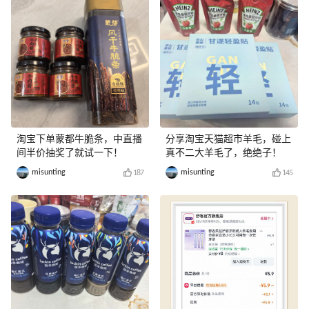
淘宝下单蒙都牛脆条，中直播
分享淘宝天猫超市羊毛，碰上
间半价抽奖了就试一下！
真不二大羊毛了，绝绝子！
misunting
misunting
187
145