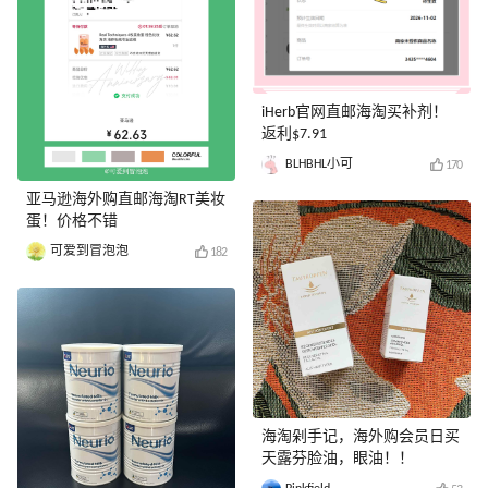
iHerb官网直邮海淘买补剂！
返利$7.91
BLHBHL小可
170
亚马逊海外购直邮海淘RT美妆
蛋！价格不错
可爱到冒泡泡
182
海淘剁手记，海外购会员日买
天露芬脸油，眼油！！