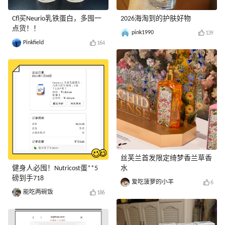
Cfl买Neurio乳铁蛋白，多囤一
2026海淘到的护肤好物
点货！！
pink1990
139
Pinkfield
164
丝芙兰首发限定绮梦香兰草香
健身人必囤！Nutricost蛋**5
水
磅到手718
爱吃菠萝的小羊
6
能吃两碗饭
186