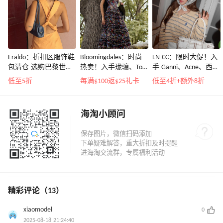
Eraldo：折扣区服饰鞋
Bloomingdales：时尚
LN-CC：限时大促！入
包清仓 选购巴黎世
热卖！入手珑骧、Tory
手 Ganni、Acne、西太
家、Toteme、西太后
Burch、拉夫劳伦等
后等
低至5折
每满$100返$25礼卡
低至4折+额外8折
等
海淘小顾问
精彩评论（13）
xiaomodel
0
2025-08-18 21:24:40