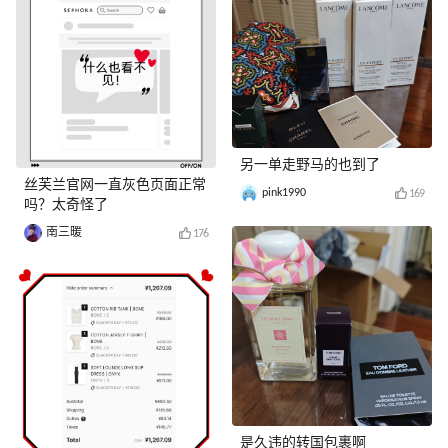
另一单走野马的也到了
丝芙兰官网一直灰色页面正常
pink1990
169
吗？太奇怪了
南三暖
176
是久违的转国包裹啊