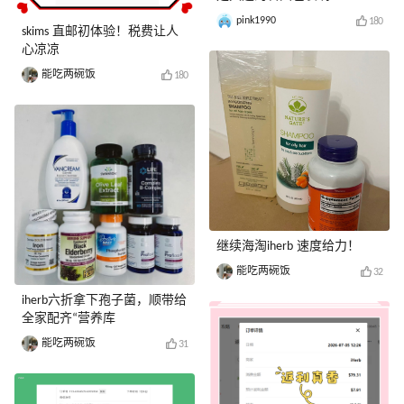
pink1990
180
skims 直邮初体验！税费让人
心凉凉
能吃两碗饭
180
继续海淘iherb 速度给力！
能吃两碗饭
32
iherb六折拿下孢子菌，顺带给
全家配齐“营养库
能吃两碗饭
31