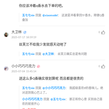
你应该冲着q香水去下单的吧。
五七七nie
回复
@xiaomodel
：
这波是冲着拿回TF香水，顺便Q香
叠加
大卫林
0
2025-07-17 16:59:19
丝芙兰不给我少发就感天动地了
五七七nie
回复
@大卫林
：
丝芙兰确实总是有问题
小小巧巧巧克力
0
2025-07-04 15:45:14
送这么多Q香确实很划算呢 而且都是很贵的
五七七nie
回复
@小小巧巧巧克力
：
我超级喜欢tf的香味儿。绝
对送到我心巴上了。
小小巧巧巧克力
回复
@五七七nie
：
那正和你心意 买到自己喜
欢的就很开心