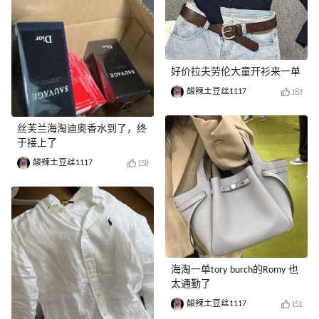
好价拉夫劳伦大童开衫来一单
酸辣土豆丝1117
183
丝芙兰海淘迪奥香水到了，终
于接上了
酸辣土豆丝1117
158
海淘一单tory burch的Romy 也
太通勤了
酸辣土豆丝1117
151