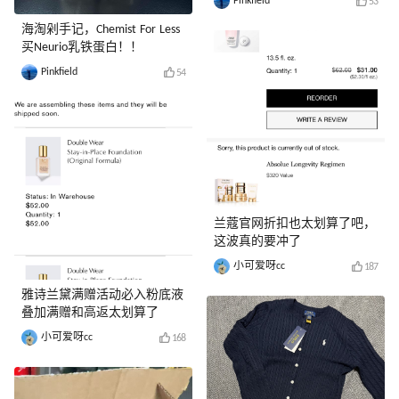
Pinkfield
53
海淘剁手记，Chemist For Less
买Neurio乳铁蛋白！！
Pinkfield
54
兰蔻官网折扣也太划算了吧，
这波真的要冲了
小可爱呀cc
187
雅诗兰黛满赠活动必入粉底液
叠加满赠和高返太划算了
小可爱呀cc
168