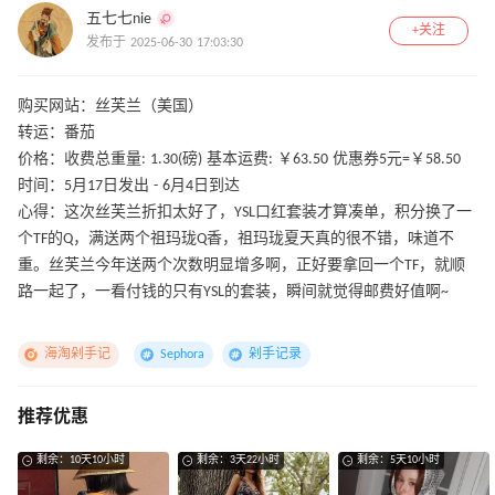
五七七nie
+关注
发布于 2025-06-30 17:03:30
购买网站：丝芙兰（美国）
转运：番茄
价格：收费总重量: 1.30(磅) 基本运费: ￥63.50 优惠券5元=￥58.50
时间：5月17日发出 - 6月4日到达
心得：这次丝芙兰折扣太好了，YSL口红套装才算凑单，积分换了一
个TF的Q，满送两个祖玛珑Q香，祖玛珑夏天真的很不错，味道不
重。丝芙兰今年送两个次数明显增多啊，正好要拿回一个TF，就顺
路一起了，一看付钱的只有YSL的套装，瞬间就觉得邮费好值啊~
海淘剁手记
Sephora
剁手记录
推荐优惠
剩余：10天10小时
剩余：3天22小时
剩余：5天10小时