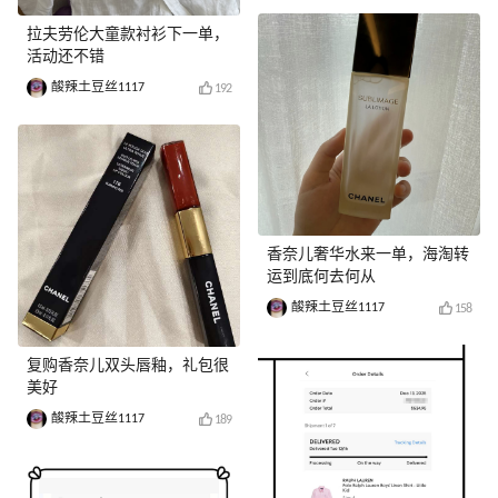
拉夫劳伦大童款衬衫下一单，
活动还不错
酸辣土豆丝1117
192
香奈儿奢华水来一单，海淘转
运到底何去何从
酸辣土豆丝1117
158
复购香奈儿双头唇釉，礼包很
美好
酸辣土豆丝1117
189