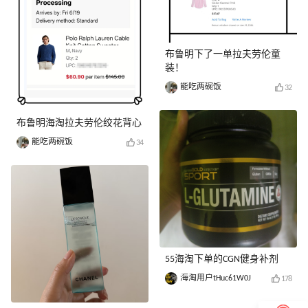
布鲁明下了一单拉夫劳伦童
装！
能吃两碗饭
32
布鲁明海淘拉夫劳伦绞花背心
能吃两碗饭
34
55海淘下单的CGN健身补剂
海淘用户tHuc61W0J
178