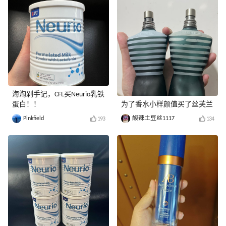
海淘剁手记，CFL买Neurio乳铁
蛋白！！
为了香水小样颜值买了丝芙兰
Pinkfield
酸辣土豆丝1117
193
134