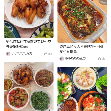
奥尔良鸡翅在家就能实现～空
气炸锅轻松get
烧烤真的没人不爱吃吧～小朋
友也爱撸串
小小巧巧巧克力
153
小小巧巧巧克力
183