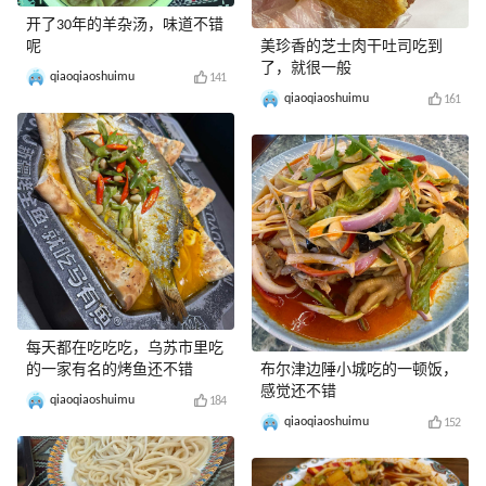
开了30年的羊杂汤，味道不错
呢
美珍香的芝士肉干吐司吃到
了，就很一般
qiaoqiaoshuimu
141
qiaoqiaoshuimu
161
每天都在吃吃吃，乌苏市里吃
的一家有名的烤鱼还不错
布尔津边陲小城吃的一顿饭，
感觉还不错
qiaoqiaoshuimu
184
qiaoqiaoshuimu
152