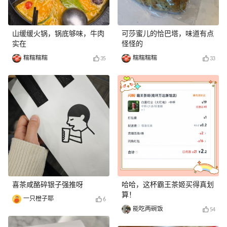
山缓缓火锅，锅底够味，牛肉
可莎蜜儿的恰巴塔，味道有点
实在
怪怪的
糯糯糯糯
糯糯糯糯
35
33
喜茶咸酪碎银子强推呀
哈哈，这杯霸王茶姬买得真划
算！
一只橙子耶
6
能吃两碗饭
54