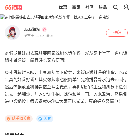
优惠
商家
社区
热品
带你去官网买正品
dudu海淘
+关注
发布于 05-07 18:07
🌿假期带娃出去玩想要回家就能吃饭午餐，就从网上学了一道电饭
锅排骨焖饭，简直好吃又方便啊！
🌻排骨软烂入味，土豆和胡萝卜软绵，米饭吸满排骨的油脂，吃起
来真的好香好香！其实做起来也很简单：先将排骨冷水泡去xue水，
然后热锅放油将排骨煎至两面微黄，再将切好的土豆和胡萝卜粒倒
进去一起翻炒，加入少许生抽、蚝油和盐，再加入水煮沸，然后倒
进电饭锅按上煮饭键就OK啦…大家可以试试，真的好吃又简单！
随手晒美食
美食