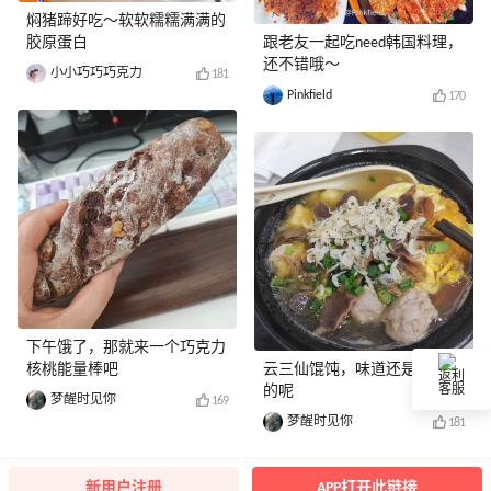
焖猪蹄好吃～软软糯糯满满的
胶原蛋白
跟老友一起吃need韩国料理，
还不错哦～
小小巧巧巧克力
181
Pinkfield
170
下午饿了，那就来一个巧克力
核桃能量棒吧
云三仙馄饨，味道还是很不错
返利
的呢
客服
梦醒时见你
169
梦醒时见你
181
新用户注册
APP打开此链接