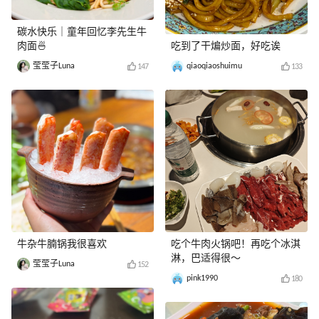
碳水快乐｜童年回忆李先生牛
肉面🍜
吃到了干煸炒面，好吃诶
莹莹子Luna
qiaoqiaoshuimu
147
133
牛杂牛腩锅我很喜欢
吃个牛肉火锅吧！再吃个冰淇
淋，巴适得很～
莹莹子Luna
152
pink1990
180