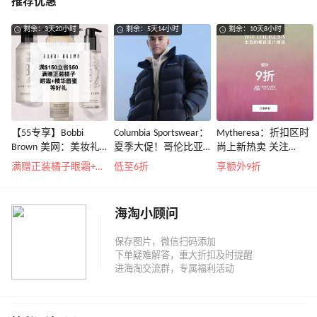
推荐优惠
剩余：3天20小时
剩余：5天14小时
剩余：10天8小时
【55专享】Bobbi
Columbia Sportswear：
Mytheresa：折扣区时
Brown 美网：美妆礼
夏季大促！哥伦比亚
尚上新热卖 关注
遇！满$150立省$50
运动热卖
TOTEME、
满赠正装橘子眼霜+精华唇蜜等好礼
低至6折
享额外9折
ZIMMERMAN 等
海淘小顾问