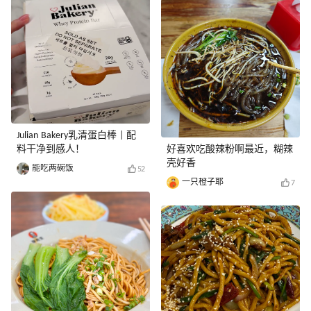
Julian Bakery乳清蛋白棒 | 配
料干净到感人！
好喜欢吃酸辣粉啊最近，糊辣
壳好香
能吃两碗饭
52
一只橙子耶
7