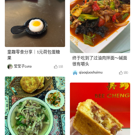
童趣零食分享｜1元荷包蛋糖
果
终于吃到了过油肉拌面～碱面
很有嚼头
莹莹子Luna
158
qiaoqiaoshuimu
180