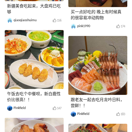
新疆美食吃起来，大盘鸡已吃
够
买一点好吃的 晚上有时候真
的很容易冲动购物
qiaoqiaoshuimu
156
pink1990
174
午饭去吃个中餐呗，新白鹿性
价比很高！！
跟老友一起去吃月龙吟日料，
尝鲜！！
Pinkfield
147
Pinkfield
183