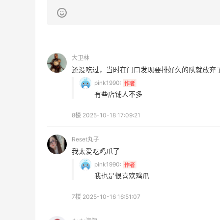
LN-CC
Mytheresa：折扣区时尚上新热卖 关注
11天12小时
TOTEME、ZIMMERMAN 等
享额外9折
大卫林
Mytheresa
还没吃过，当时在门口发现要排好久的队就放弃
pink1990:
作者
有些店铺人不多
8楼
2025-10-18 17:09:21
ERGO Baby
4%返利
Reset丸子
62人获得返利
我太爱吃鸡爪了
pink1990:
作者
我也是很喜欢鸡爪
Belly Bandit
4%返利
7楼
2025-10-16 16:51:07
42人获得返利