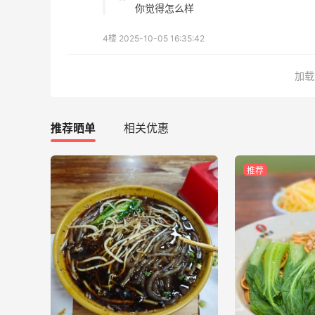
你觉得怎么样
1
3
08月05日
4楼
2025-10-05 16:35:42
FWRD美网2026黑五海淘活动什么时候
加载
开始？
3
3
08月05日
推荐晒单
相关优惠
【黑五海淘攻略】Bobbi Brown黑五
2026海淘折扣预测！
推荐
2
1
08月05日