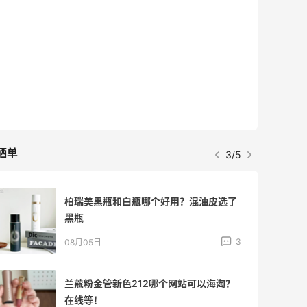
Eileen Fisher
最高2%返利
5133人获得返利
Matte Collection
最高3%返利
510人获得返利
晒单
4/5
牛杂牛腩锅我很喜欢
4
08月05日
法国小众新品牌又买了一点试试效果