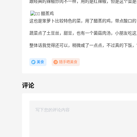
跟经典的辣椒炒肉不一样，用的是红辣椒，但是这个菜是
醋蒸鸡
这也是笨萝卜比较特色的菜，用了醋蒸的鸡，带点酸口的
蔬菜点了土豆丝，甜豆，也有一个菌菇肉汤，小朋友吃这
整体话我觉得还可以，稍微咸了一点点，不过真的下饭，
18小时
Sandro us：限时闪促！法式美衣精选
低至2折 千鸟格连衣裙$95
美食
随手晒美食
Sandro us
【55专享】Base Blu：时尚上新热卖 关注
4天6小时
评论
PRADA、LOEWE、加拿大鹅等
享9折优惠
Base Blu
包
LN-CC：限时大促！入手 Ganni、Acne、
5天6小时
西太后等
低至4折+额外8折