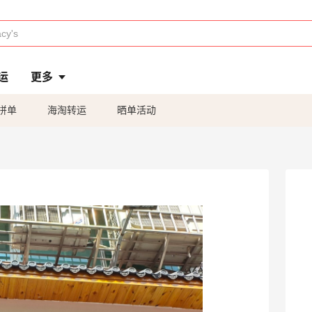
运
更多
拼单
海淘转运
晒单活动