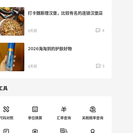
买一个好用的保湿精华吧！codage的保
湿精华
5
12天前
好价买了初语的牛仔裤！淘宝走55海淘还
有额外返利
5
12天前
工具
尺码对照
单位换算
汇率查询
关税税率查询