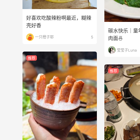
好喜欢吃酸辣粉啊最近，糊辣
壳好香
碳水快乐｜童
一只橙子耶
5
肉面🍜
莹莹子Luna
推荐
推荐