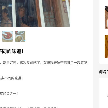
打卡魏斯理汉堡，比较有名的连锁汉堡店
4
9天前
2026海淘到的护肤好物
不同的味道！
5
9天前
，都是好评，这次又想吃了，就跟我表妹带着孩子一起来吃
海淘
有点不同的味道！
欢的菜之一！