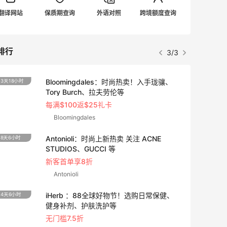
翻译网站
保质期查询
外语对照
跨境额度查询
排行
1/3
adidas HK：精选正价产品促销！入球
4天6小时
衣、金属银跆拳道鞋等
2件8折 叠加满HK$1800-100
adidas HK
Eraldo：折扣区服饰鞋包清仓 选购巴黎世
10天6小时
家、Toteme、西太后等
低至5折
Eraldo
Diesel Europe：折扣区上新热卖！入手包
3天6小时
袋、服饰、鞋履等
低至5折