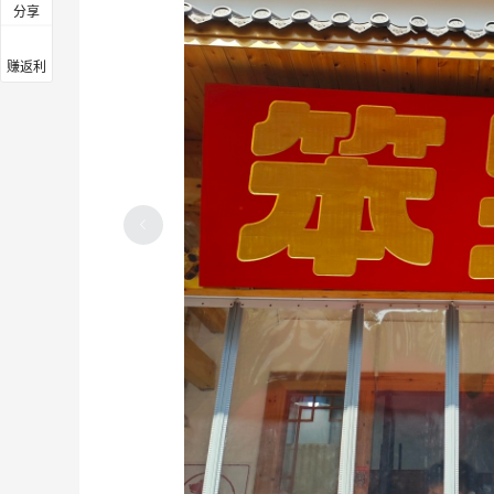
分享
赚返利
2026年淘到的彩妆好物
4
3
3天前
吃个牛肉火锅吧！再吃个冰淇淋，巴适得
很～
4
3
3天前