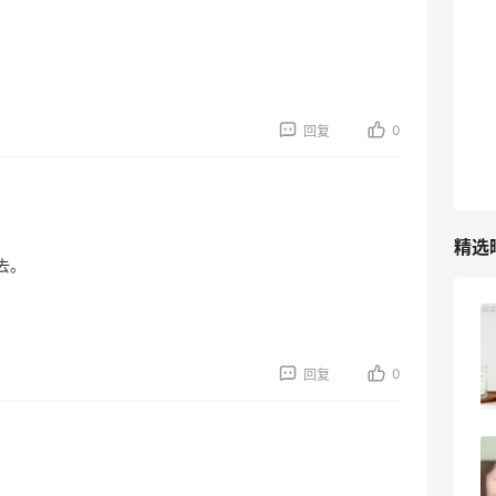
0
回复
精选
去。
柏瑞美黑瓶和白瓶哪个好用？混油皮选了
黑瓶
0
回复
3
08月05日
兰蔻粉金管新色212哪个网站可以海淘？
在线等！