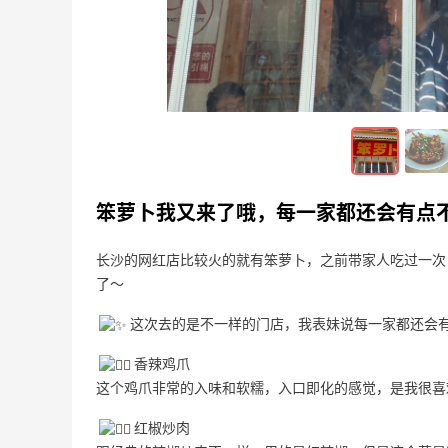
买一点清仓的炼金之路，法国高端的沙龙
品牌
3
3
4天前
买一点好吃的 晚上有时候真的很容易冲动
购物
笨萝卜我又来了哦，每一家都还会有点
3
2
5天前
长沙的网红店比较火的就有笨萝卜，之前带家人吃过一次
了～
这次去的是不一样的门店，我表妹说每一家都还会
香辣鸡爪
这个鸡爪非常的入味和软糯，入口即化的感觉，是我很喜
红椒炒肉