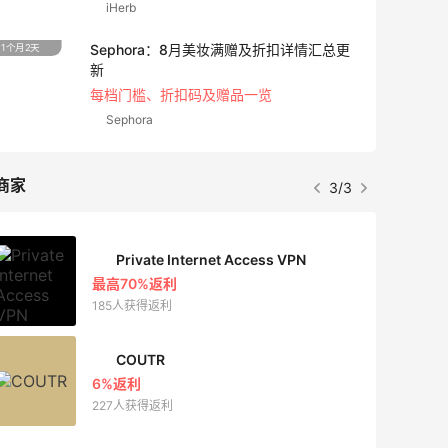
Diesel Europe
18小时
Maje US：限时闪促！入手明星同款服饰
精选低至2折
Maje US
商家
1/3
Mac Duggal
最高2%返利
6008人成功下单
Biōkreativ
30%返利
53人获得返利