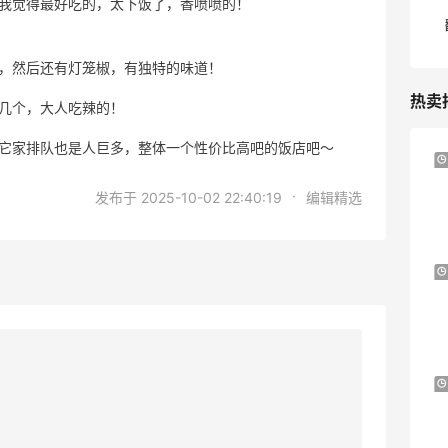
我觉得最好吃的，太下饭了，香喷喷的！
，然后还有灯笼椒，有独特的味道！
热卖
几个，大人吃辣的！
它家排队也是人巨多，整体一个性价比高吧的饭店吧～
Bloomingdales：时尚热卖！入手珑骧、
3天18小时
Tory Burch、拉夫劳伦等
·
发布于 2025-10-02 22:40:19
编辑精选
每满$100返$25礼卡
Bloomingdales
Antonioli：时尚上新热卖 关注 ACNE
8天6小时
STUDIOS、GUCCI 等
新客首单享8折
Antonioli
iHerb ：88全球好物节！选购日常保健、
4天6小时
健身补剂、护肤洗护等
无门槛7.5折