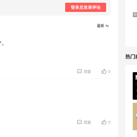
iHerb
登录后发表评论
Sephora：8月美妆满赠及折扣详情汇总更
1个月2天
新
最新
每档门槛、折扣码及赠品一览
Sephora
了。
热门
0
回复
Private Internet Access VPN
最高70%返利
185人获得返利
COUTR
6%返利
0
回复
227人获得返利