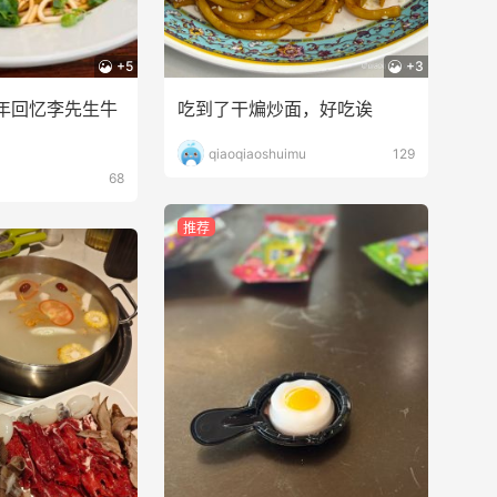
+5
+3
年回忆李先生牛
吃到了干煸炒面，好吃诶
qiaoqiaoshuimu
129
68
推荐