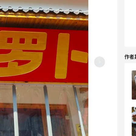
作者
又买了一点精华和洗手液
3
7天前
回老家一起跟家人一起吃饭
3
8天前