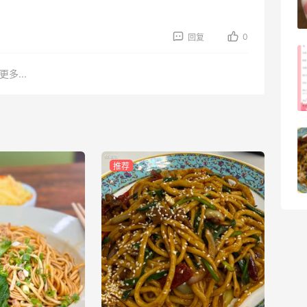
3
08月05日
0
回复
淘宝买柏瑞美定妆喷雾跳55海淘！返利
更多...
2.91元
4
08月05日
吃到了干煸炒面，好吃诶
推荐
4
08月05日