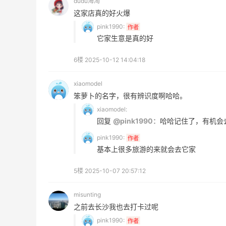
dudu海淘
TIMEBEAM (US)
这家店真的好火爆
最高10%返利
pink1990:
作者
282人获得返利
它家生意是真的好
RFM Denim
6楼
2025-10-12 14:04:18
6%返利
85人获得返利
xiaomodel
笨萝卜的名字，很有辨识度啊哈哈。
xiaomodel:
回复
@pink1990：
哈哈记住了，有机会
pink1990:
作者
Evelom卸妆膏--卸妆膏中的“爱马仕”
基本上很多旅游的来就会去它家
5楼
2025-10-07 20:57:12
1
4
08月05日
misunting
之前去长沙我也去打卡过呢
FWRD黑五2026海淘奢侈品折扣力度大
pink1990:
吗？
作者