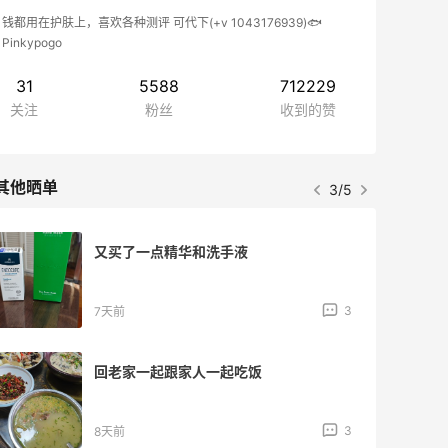
钱都用在护肤上，喜欢各种测评 可代下(+v 1043176939)🐟
Pinkypogo
31
5588
712229
关注
粉丝
收到的赞
其他晒单
4/5
为了美食走路来回两小时！值得！
4
10天前
Revive回春面膜剁手！价格比较好
5
12天前