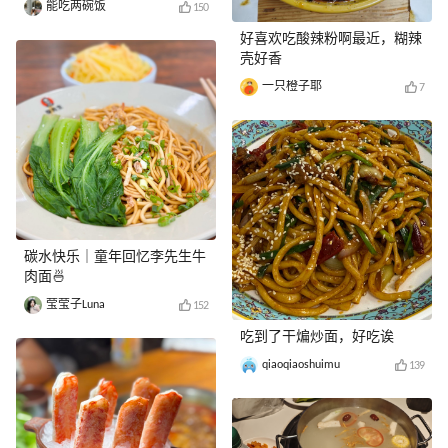
能吃两碗饭
150
好喜欢吃酸辣粉啊最近，糊辣
壳好香
一只橙子耶
7
碳水快乐｜童年回忆李先生牛
肉面🍜
莹莹子Luna
152
吃到了干煸炒面，好吃诶
qiaoqiaoshuimu
139