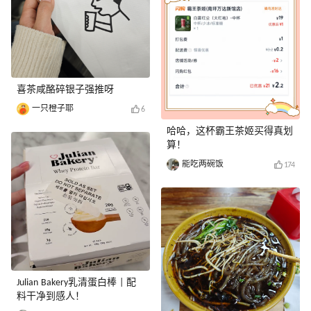
喜茶咸酪碎银子强推呀
一只橙子耶
6
哈哈，这杯霸王茶姬买得真划
算！
能吃两碗饭
174
Julian Bakery乳清蛋白棒 | 配
料干净到感人！