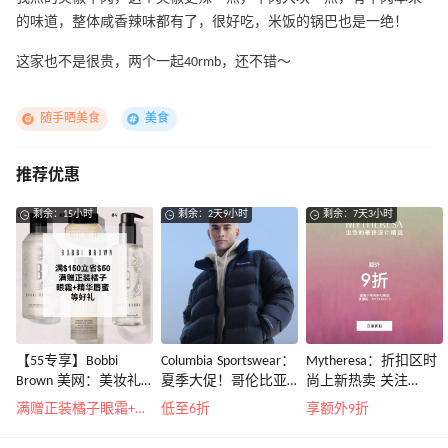
的味道，整体咸香辣味都有了，很好吃，米饭的锅巴也是一绝！
这家也不是很贵，两个一起40rmb，还不错～
随手晒美食
美食
推荐优惠
剩余：15小时
剩余：2天9小时
剩余：7天3小时
【55专享】Bobbi
Columbia Sportswear：
Mytheresa：折扣区时
Brown 美网：美妆礼
夏季大促！哥伦比亚
尚上新热卖 关注
遇！满$150立省$50
运动热卖
TOTEME、
满赠正装橘子眼霜+精华唇蜜等好礼
低至6折
享额外9折
ZIMMERMAN 等