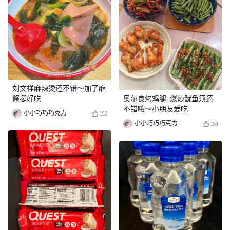
刘文祥麻辣烫还不错～加了麻
酱挺好吃
奥尔良烤鸡腿+爆炒鱿鱼须还
不错哦～小朋友爱吃
小小巧巧巧克力
152
小小巧巧巧克力
154