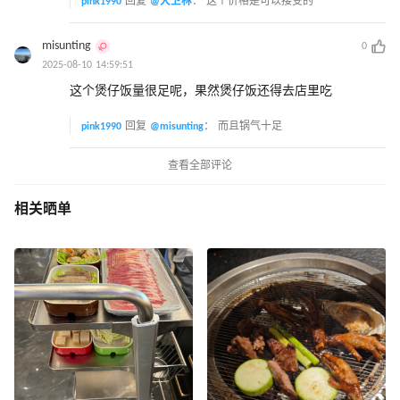
pink1990
回复
@大卫林
：
这个价格是可以接受的
misunting
0
2025-08-10 14:59:51
这个煲仔饭量很足呢，果然煲仔饭还得去店里吃
pink1990
回复
@misunting
：
而且锅气十足
查看全部评论
相关晒单