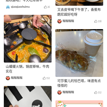
贴秋膘啦，今天吃冰煮羊
qiaoqiaoshuimu
26
又去皮爷喝下午茶了，香蕉布
朗尼超好吃呀
糯糯糯糯
158
山缓缓火锅，锅底够味，牛肉
实在
糯糯糯糯
152
可莎蜜儿的恰巴塔，味道有点
怪怪的
糯糯糯糯
152