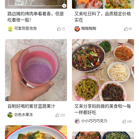
路边摊的烤肉串看着香，但是
又来吃日料了，品质稳定价格
吃着很一般！
实在
可爱到冒泡泡
糯糯糯糯
73
69
自制好喝的紫甘蓝蔬果汁
又来分享妈妈做的美食啦～每
一样都好吃
白色水果冻
133
小小巧巧巧克力
146