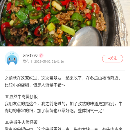
1
/
3
pink1990
+关注
发布于 2025-08-02 21:41:16
之前就在这家吃过，这次带朋友一起来吃了，在冬瓜山夜市附近，
比较小的店铺，但是人流量不错～
👉🏻孜然牛肉煲仔饭
我朋友点的是这个，我之前吃过的，加了孜然的味道更加特别，牛
肉切的非常的细，加了蒜苗也非常好吃，整体锅气十足！
👉🏻尖椒牛肉煲仔饭
我点的尖椒牛肉，这个尖椒更辣一点，牛肉大块一点，有牛肉本来