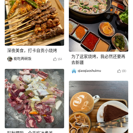
深夜美食，打卡自贡小烧烤
为了这家烧烤，我必然还要再
能吃两碗饭
164
去新疆
qiaoqiaoshuimu
180