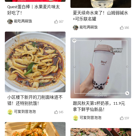
Quest蛋白棒 | 水果麦片味太
好吃了！
夏天续命水来了！山姆弱碱水
+可乐联名罐
能吃两碗饭
167
能吃两碗饭
166
小区楼下新开的刀削面味道不
错！还特别抗饿！
跟风秋天第1杯奶茶，11.9元
拿下鲜芋仙新品！
可爱到冒泡泡
145
可爱到冒泡泡
159