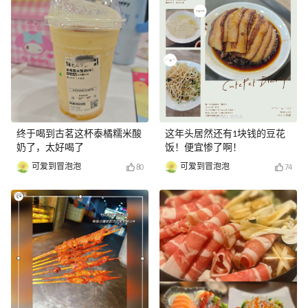
终于喝到古茗这杯泰橘糯米酸
这年头居然还有1块钱的豆花
奶了，太好喝了
饭！便宜惨了啊！
可爱到冒泡泡
可爱到冒泡泡
80
74