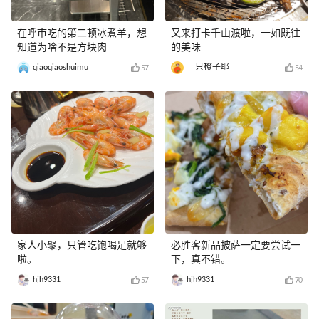
在呼市吃的第二顿冰煮羊，想
又来打卡千山渡啦，一如既往
知道为啥不是方块肉
的美味
qiaoqiaoshuimu
一只橙子耶
57
54
家人小聚，只管吃饱喝足就够
必胜客新品披萨一定要尝试一
啦。
下，真不错。
hjh9331
hjh9331
57
70