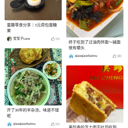
童趣零食分享｜1元荷包蛋糖
果
莹莹子Luna
159
终于吃到了过油肉拌面～碱面
很有嚼头
qiaoqiaoshuimu
180
开了30年的羊杂汤，味道不错
呢
qiaoqiaoshuimu
141
美珍香的芝士肉干吐司吃到