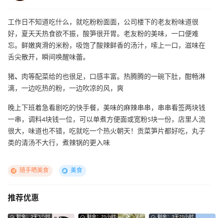
工作日不知道吃什么，就吃粉粉面面，公司楼下的老友粉味道很
好，夏天天热食欲不振，酸笋很开胃。老友粉的美味，一口便难
忘。鲜嫩爽滑的米粉，吸饱了酸辣鲜香的汤汁，嗦上一口，滋味在
舌尖散开，瞬间唤醒味蕾。
猪
、
肉等配菜给的也很足，口感丰富。热腾腾的一碗下肚，酣畅淋
漓，一边吃热的粉，一边吹凉的风，爽
晚上下班着急看剧吃的快手餐，美味的麻辣串串，串串看签两块钱
一串，调料4块钱一位，可以单煮方便面或宽粉5块一份，店里人流
很大，味道也不错，吃就吃一个热火朝天！贡菜笋片都好吃，丸子
类的清汤不大行，煮辣锅的更入味
随手晒美食
美食
推荐优惠
剩余：2天3小时
剩余：21小时
剩余：3天21小时