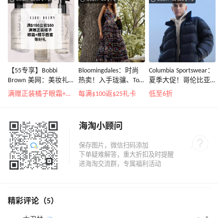
【55专享】Bobbi
Bloomingdales：时尚
Columbia Sportswear：
Brown 美网：美妆礼
热卖！入手珑骧、Tory
夏季大促！哥伦比亚
遇！满$150立省$50
Burch、拉夫劳伦等
运动热卖
满赠正装橘子眼霜+精华唇蜜等好礼
每满$100返$25礼卡
低至6折
海淘小顾问
精彩评论（5）