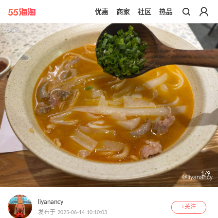
优惠
商家
社区
热品
带你去官网买正品
1
/
9
liyanancy
+关注
发布于 2025-06-14 10:10:03