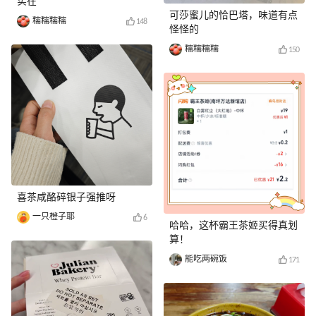
实在
可莎蜜儿的恰巴塔，味道有点
糯糯糯糯
148
怪怪的
糯糯糯糯
150
喜茶咸酪碎银子强推呀
一只橙子耶
6
哈哈，这杯霸王茶姬买得真划
算！
能吃两碗饭
171