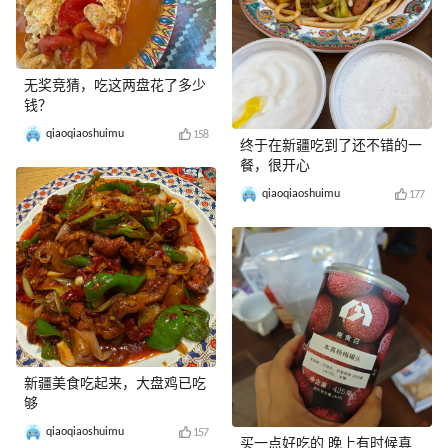
无奖竞猜，吃这两盘花了多少
钱？
qiaoqiaoshuimu
158
终于在新疆吃到了还不错的一
餐，很开心
qiaoqiaoshuimu
177
新疆美食吃起来，大盘鸡已吃
够
qiaoqiaoshuimu
157
买一点好吃的 晚上有时候真