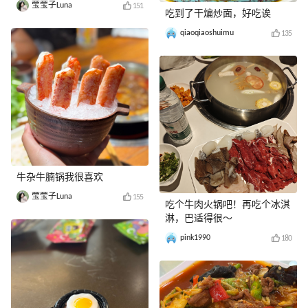
莹莹子Luna
151
吃到了干煸炒面，好吃诶
qiaoqiaoshuimu
135
牛杂牛腩锅我很喜欢
莹莹子Luna
155
吃个牛肉火锅吧！再吃个冰淇
淋，巴适得很～
pink1990
180