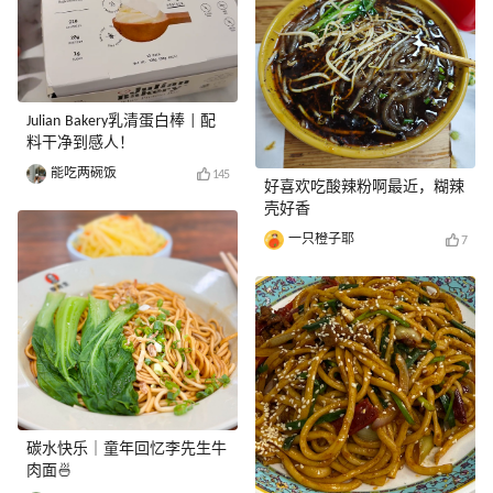
Julian Bakery乳清蛋白棒 | 配
料干净到感人！
能吃两碗饭
145
好喜欢吃酸辣粉啊最近，糊辣
壳好香
一只橙子耶
7
碳水快乐｜童年回忆李先生牛
肉面🍜