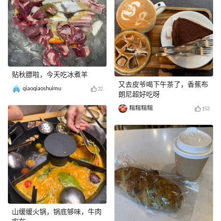
贴秋膘啦，今天吃冰煮羊
又去皮爷喝下午茶了，香蕉布
qiaoqiaoshuimu
22
朗尼超好吃呀
糯糯糯糯
153
山缓缓火锅，锅底够味，牛肉