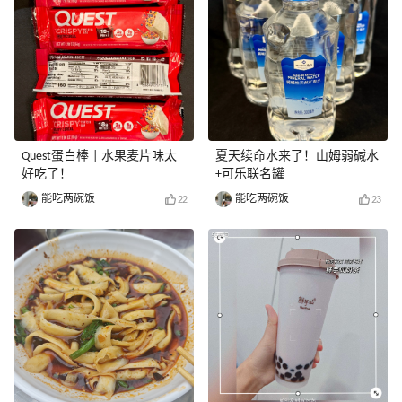
Quest蛋白棒 | 水果麦片味太
夏天续命水来了！山姆弱碱水
好吃了！
+可乐联名罐
能吃两碗饭
能吃两碗饭
22
23