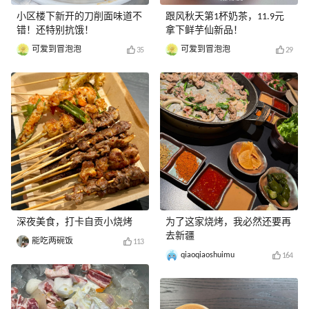
小区楼下新开的刀削面味道不
跟风秋天第1杯奶茶，11.9元
错！还特别抗饿！
拿下鲜芋仙新品！
可爱到冒泡泡
可爱到冒泡泡
35
29
深夜美食，打卡自贡小烧烤
为了这家烧烤，我必然还要再
去新疆
能吃两碗饭
113
qiaoqiaoshuimu
164