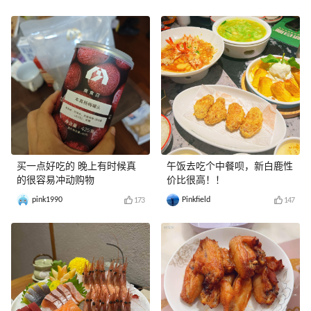
买一点好吃的 晚上有时候真
午饭去吃个中餐呗，新白鹿性
的很容易冲动购物
价比很高！！
pink1990
Pinkfield
173
147