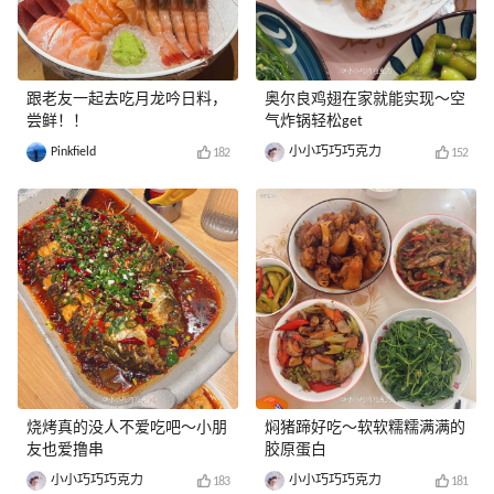
跟老友一起去吃月龙吟日料，
奥尔良鸡翅在家就能实现～空
尝鲜！！
气炸锅轻松get
Pinkfield
小小巧巧巧克力
182
152
烧烤真的没人不爱吃吧～小朋
焖猪蹄好吃～软软糯糯满满的
友也爱撸串
胶原蛋白
小小巧巧巧克力
小小巧巧巧克力
183
181