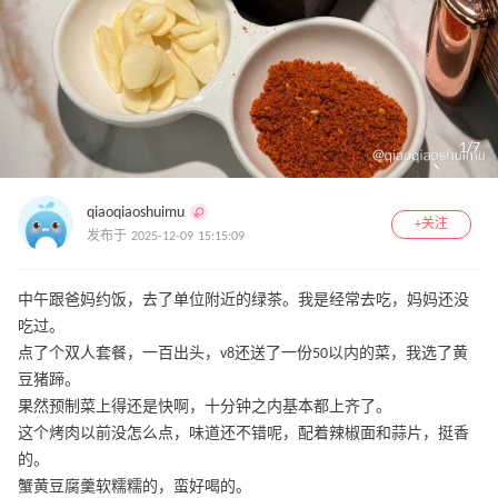
1
/
7
qiaoqiaoshuimu
+关注
发布于 2025-12-09 15:15:09
中午跟爸妈约饭，去了单位附近的绿茶。我是经常去吃，妈妈还没
吃过。
点了个双人套餐，一百出头，v8还送了一份50以内的菜，我选了黄
豆猪蹄。
果然预制菜上得还是快啊，十分钟之内基本都上齐了。
这个烤肉以前没怎么点，味道还不错呢，配着辣椒面和蒜片，挺香
的。
蟹黄豆腐羹软糯糯的，蛮好喝的。