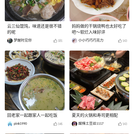
云三仙馄饨，味道还是很不错
妈妈做的干锅烧鸭也太好吃了
的呢
吧～软烂入味好评
梦醒时见你
小小巧巧巧克力
181
143
回老家一起跟家人一起吃饭
夏天的火锅和寿司更相配
pink1990
酸辣土豆丝1117
146
143