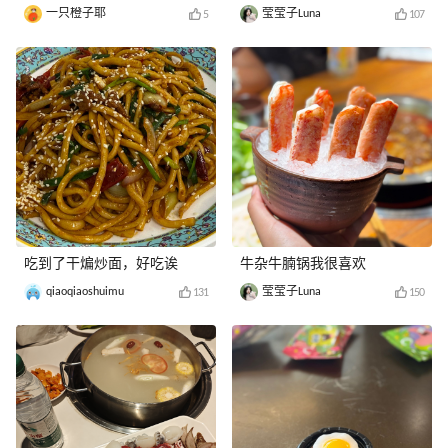
一只橙子耶
莹莹子Luna
5
107
吃到了干煸炒面，好吃诶
牛杂牛腩锅我很喜欢
qiaoqiaoshuimu
莹莹子Luna
131
150