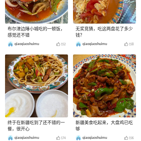
布尔津边陲小城吃的一顿饭，
无奖竞猜，吃这两盘花了多少
感觉还不错
钱？
qiaoqiaoshuimu
qiaoqiaoshuimu
152
158
终于在新疆吃到了还不错的一
新疆美食吃起来，大盘鸡已吃
餐，很开心
够
qiaoqiaoshuimu
qiaoqiaoshuimu
174
156