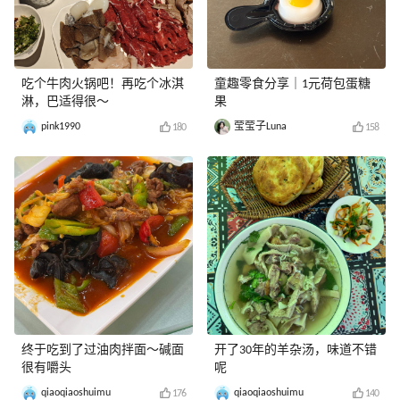
吃个牛肉火锅吧！再吃个冰淇
童趣零食分享｜1元荷包蛋糖
淋，巴适得很～
果
pink1990
莹莹子Luna
180
158
终于吃到了过油肉拌面～碱面
开了30年的羊杂汤，味道不错
很有嚼头
呢
qiaoqiaoshuimu
qiaoqiaoshuimu
176
140