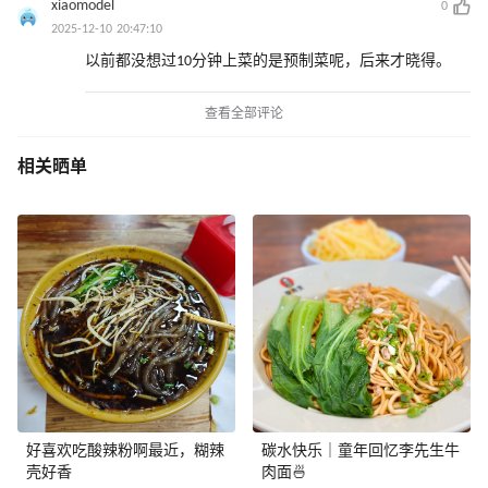
xiaomodel
0
2025-12-10 20:47:10
以前都没想过10分钟上菜的是预制菜呢，后来才晓得。
查看全部评论
相关晒单
好喜欢吃酸辣粉啊最近，糊辣
碳水快乐｜童年回忆李先生牛
壳好香
肉面🍜