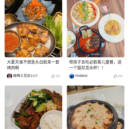
大夏天谁不想急头白脸来一套
带孩子去吃必胜客儿童餐，送
烤肉啊
一个狐尼克水杯！！
酸辣土豆丝1117
Pinkfield
172
154