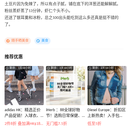
土豆片因为免辣了，所以有点子腻，铺在底下的洋葱还能解解腻。
粉丝蒸虾蒸了13分钟，虾仁个头不小。
还送了银耳羹和冰粉，总之100出头能吃到这么多还真是挺不错的
了。
随手晒美食
美食
推荐优惠
剩余：3天18小时
剩余：3天18小时
剩余：2天18小时
adidas HK：精选正价
iHerb ：88全球好物
Diesel Europe：折扣区
产品促销！入球衣、
节！选购日常保健、
上新热卖！入手包
金属银跆拳道鞋等
健身补剂、护肤洗护
袋、服饰、鞋履等
2件8折 叠加满HK$1800-100
无门槛7.5折
低至5折
等